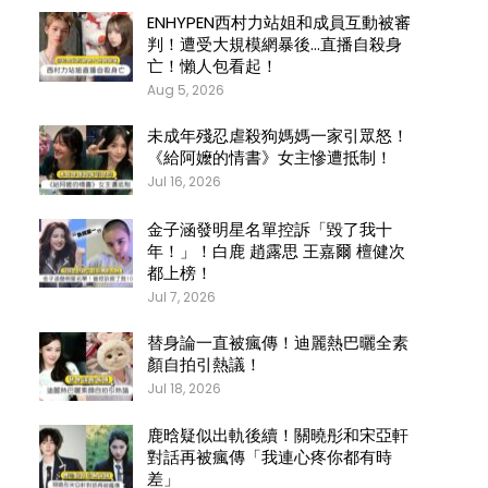
ENHYPEN西村力站姐和成員互動被審
判！遭受大規模網暴後…直播自殺身
亡！懶人包看起！
Aug 5, 2026
未成年殘忍虐殺狗媽媽一家引眾怒！
《給阿嬤的情書》女主慘遭抵制！
Jul 16, 2026
金子涵發明星名單控訴「毀了我十
年！」！白鹿 趙露思 王嘉爾 檀健次
都上榜！
Jul 7, 2026
替身論一直被瘋傳！迪麗熱巴曬全素
顏自拍引熱議！
Jul 18, 2026
鹿晗疑似出軌後續！關曉彤和宋亞軒
對話再被瘋傳「我連心疼你都有時
差」