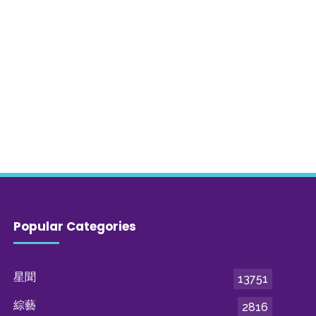
Popular Categories
星聞
13751
綜藝
2816