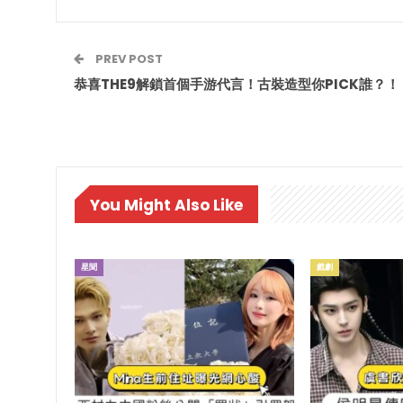
PREV POST
恭喜THE9解鎖首個手游代言！古裝造型你PICK誰？！
You Might Also Like
星聞
戲劇