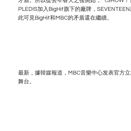
矛盾。所以從去年春天之後開始，《SHOW！音
PLEDIS加入BigHit旗下的廠牌，SEVEN
此可見BigHit和MBC的矛盾還在繼續。
最新，據韓媒報道，MBC音樂中心发表官方立場
舞台。