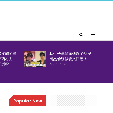
過接觸的網
私生子傳聞瘋傳爆了熱搜！
話西村力
周杰倫疑似發文回應！
亞洲粉
Aug 5, 2026
Popular Now