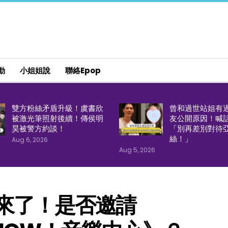
動
小姐姐說
聯絡epop
雙方粉絲矛盾升級！虞書欣
曾和過世站姐有
被激光筆照射後續！傳侯明
友公開原因！喊
昊被警方約談！
「別再差別對待
絲！」
Aug 6, 2026
Aug 5, 2026
來了！是否邀請