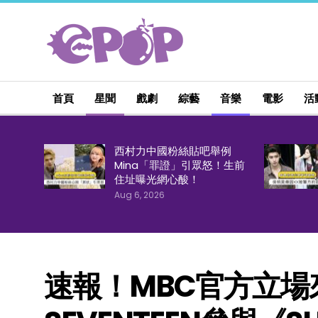
首頁
星聞
戲劇
綜藝
音樂
電影
活
西村力中國粉絲貼吧舉例
Mina「罪證」引眾怒！生前
住址曝光網心酸！
Aug 6, 2026
速報！MBC官方立場