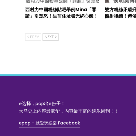
西村力中國粉絲貼吧舉例Mina「罪
雙方粉絲矛盾
證」引眾怒！生前住址曝光網心酸！
照射後續！傳
PREV
NEXT
e选择，pop出e份子！
大马史上内容最豪华，内容最丰富的娱乐周刊！！
epop - 就愛玩娛樂 Facebook