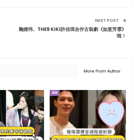
NEXT POST
鞠婧祎、THE9 KIKI許佳琪合作古裝劇《如意芳霏》
啦！
More From Author
星聞