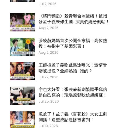
Jul 7, 2026
《將門獨后》殺青曬合照後續！被指
發孟子義未修生圖…演員們紛紛刪帖！
Aug 2, 2026
張凌赫媽媽首次公開全家福上高位熱
搜！被指中了基因彩票！
Aug 2, 2026
王鶴棣孟子義吻戲路途曝光！激情舌
吻被捉包？全網熱議…誰的？
Jul 22, 2026
字也太好看！張凌赫新劇繁體手寫信
是自己寫的！現場原聲唸信超級蘇！
Jul 25, 2026
尷尬了！孟子義《百花殺》大女主劇
開播！造型成話題慘被審判！
Jul 10, 2026