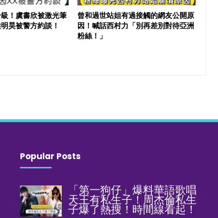
升級！虞書欣被激光筆
曾和過世站姐有過接觸的網友公開原
侯明昊被警方約談！
因！喊話西村力「別再差別對待亞洲
粉絲！」
Popular Posts
「第一狗仔」爆料華語歌唱
天王有私生子！周杰倫私生
子爆了熱搜！時間線看起！