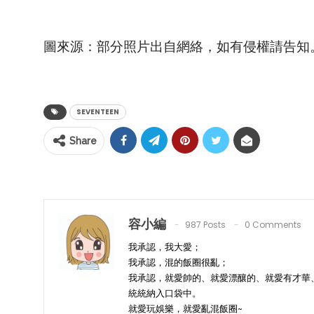
圖來源：部分照片出自網絡，如有侵權請告知
SEVENTEEN
Share
容小編
987 Posts
0 Comments
我承認，我大愛；
我承認，混的飯圈很亂；
我承認，就愛帥的、就愛漂釀的、就愛有才華
統統納入口袋中。
就愛玩娛樂，就愛亂混飯圈~