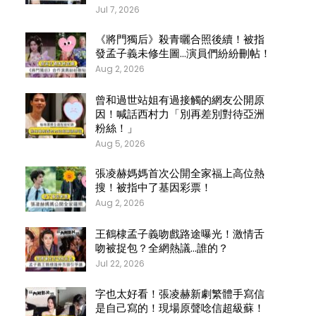
Jul 7, 2026
《將門獨后》殺青曬合照後續！被指
發孟子義未修生圖…演員們紛紛刪帖！
Aug 2, 2026
曾和過世站姐有過接觸的網友公開原
因！喊話西村力「別再差別對待亞洲
粉絲！」
Aug 5, 2026
張凌赫媽媽首次公開全家福上高位熱
搜！被指中了基因彩票！
Aug 2, 2026
王鶴棣孟子義吻戲路途曝光！激情舌
吻被捉包？全網熱議…誰的？
Jul 22, 2026
字也太好看！張凌赫新劇繁體手寫信
是自己寫的！現場原聲唸信超級蘇！