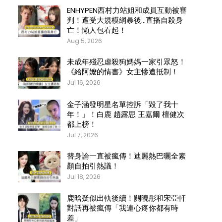
ENHYPEN西村力站姐和成員互動被審
判！遭受大規模網暴後…直播自殺身
亡！懶人包看起！
Aug 5, 2026
未成年殘忍虐殺狗媽媽一家引眾怒！
《給阿嬤的情書》女主慘遭抵制！
Jul 16, 2026
金子涵發明星名單控訴「毀了我十
年！」！白鹿 趙露思 王嘉爾 檀健次
都上榜！
Jul 7, 2026
替身論一直被瘋傳！迪麗熱巴曬全素
顏自拍引熱議！
Jul 18, 2026
鹿晗疑似出軌後續！關曉彤和宋亞軒
對話再被瘋傳「我連心疼你都有時
差」