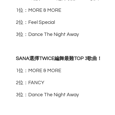
1位：MORE & MORE
2位：Feel Special
3位：Dance The Night Away
SANA選擇TWICE編舞最難TOP 3歌曲！
1位：MORE & MORE
2位：FANCY
3位：Dance The Night Away