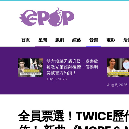
首頁
星聞
戲劇
綜藝
音樂
電影
活
雙方粉絲矛盾升級！虞書欣
被激光筆照射後續！傳侯明
昊被警方約談！
Aug 6, 2026
Aug 5, 2026
全員票選！TWICE歷