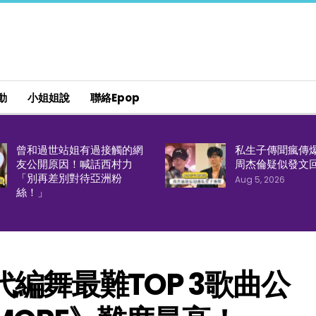
動
小姐姐說
聯絡epop
曾和過世站姐有過接觸的網
私生子傳聞瘋傳
友公開原因！喊話西村力
周杰倫疑似發文
「別再差別對待亞洲粉
Aug 5, 2026
絲！」
代編舞最難TOP 3歌曲公