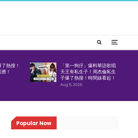
爆了熱搜！
「第一狗仔」爆料華語歌唱
回應！
天王有私生子！周杰倫私生
子爆了熱搜！時間線看起！
Aug 5, 2026
Popular Now