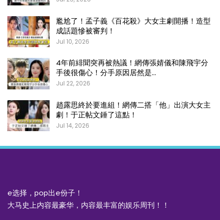
尷尬了！孟子義《百花殺》大女主劇開播！造型
成話題慘被審判！
Jul 10, 2026
4年前緋聞突再被熱議！網傳張婧儀和陳飛宇分
手後很傷心！分手原因居然是…
Jul 22, 2026
趙露思終於要進組！網傳二搭「他」出演大女主
劇！于正帖文錘了這點！
Jul 14, 2026
e选择，pop出e份子！
大马史上内容最豪华，内容最丰富的娱乐周刊！！