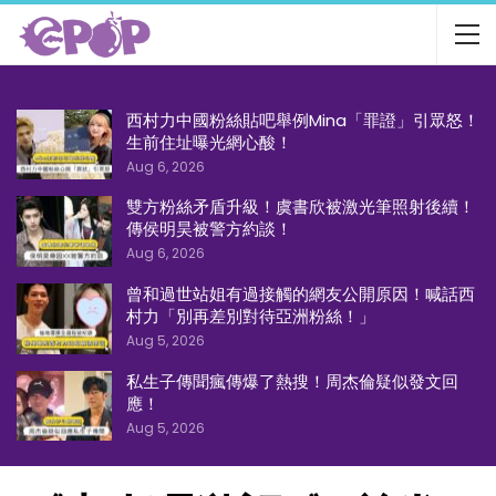
西村力中國粉絲貼吧舉例Mina「罪證」引眾怒！
生前住址曝光網心酸！
Aug 6, 2026
雙方粉絲矛盾升級！虞書欣被激光筆照射後續！
傳侯明昊被警方約談！
Aug 6, 2026
曾和過世站姐有過接觸的網友公開原因！喊話西
村力「別再差別對待亞洲粉絲！」
Aug 5, 2026
私生子傳聞瘋傳爆了熱搜！周杰倫疑似發文回
應！
Aug 5, 2026