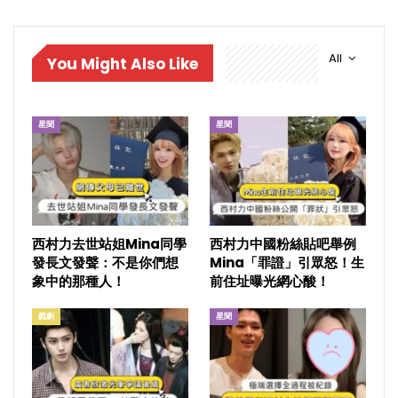
All
You Might Also Like
星聞
星聞
西村力去世站姐Mina同學
西村力中國粉絲貼吧舉例
發長文發聲：不是你們想
Mina「罪證」引眾怒！生
象中的那種人！
前住址曝光網心酸！
戲劇
星聞