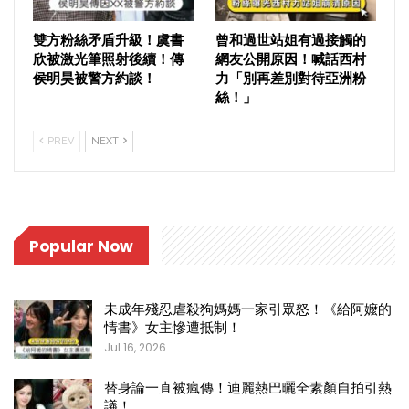
雙方粉絲矛盾升級！虞書
曾和過世站姐有過接觸的
欣被激光筆照射後續！傳
網友公開原因！喊話西村
侯明昊被警方約談！
力「別再差別對待亞洲粉
絲！」
PREV
NEXT
Popular Now
未成年殘忍虐殺狗媽媽一家引眾怒！《給阿嬤的
情書》女主慘遭抵制！
Jul 16, 2026
替身論一直被瘋傳！迪麗熱巴曬全素顏自拍引熱
議！