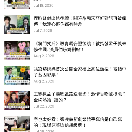
Jul 18, 2026
鹿晗疑似出軌後續！關曉彤和宋亞軒對話再被瘋
傳「我連心疼你都有時差」
Jul 7, 2026
《將門獨后》殺青曬合照後續！被指發孟子義未
修生圖…演員們紛紛刪帖！
Aug 2, 2026
張凌赫媽媽首次公開全家福上高位熱搜！被指中
了基因彩票！
Aug 2, 2026
王鶴棣孟子義吻戲路途曝光！激情舌吻被捉包？
全網熱議…誰的？
Jul 22, 2026
字也太好看！張凌赫新劇繁體手寫信是自己寫
的！現場原聲唸信超級蘇！
Jul 25, 2026