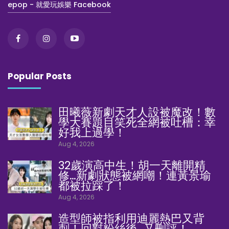
epop - 就愛玩娛樂 Facebook
Popular Posts
田曦薇新劇天才人設被魔改！數
學大賽題目笑死全網被吐槽：幸
好我上過學！
Aug 4, 2026
32歲演高中生！胡一天離開精
修…新劇狀態被網嘲！連黃景瑜
都被拉踩了！
Aug 4, 2026
造型師被指利用迪麗熱巴又背
刺！回懟粉絲後…又刪評！