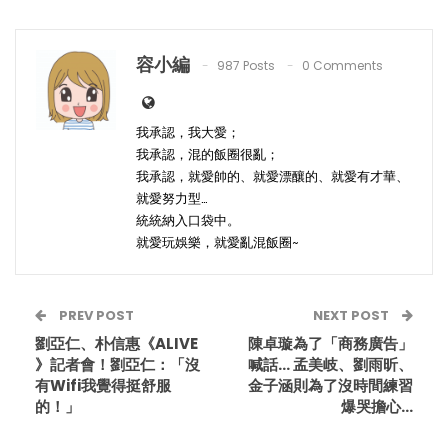
容小編
987 Posts
0 Comments
我承認，我大愛；
我承認，混的飯圈很亂；
我承認，就愛帥的、就愛漂釀的、就愛有才華、
就愛努力型…
統統納入口袋中。
就愛玩娛樂，就愛亂混飯圈~
PREV POST
NEXT POST
劉亞仁、朴信惠《ALIVE
陳卓璇為了「商務廣告」
》記者會！劉亞仁：「沒
喊話… 孟美岐、劉雨昕、
有Wifi我覺得挺舒服
金子涵則為了沒時間練習
的！」
爆哭擔心…