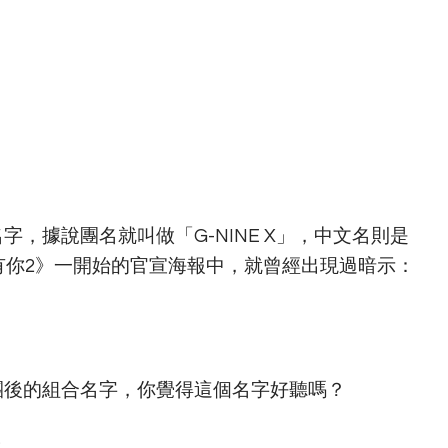
，據說團名就叫做「G-NINE X」，中文名則是
有你2》一開始的官宣海報中，就曾經出現過暗示：
團後的組合名字，你覺得這個名字好聽嗎？
。