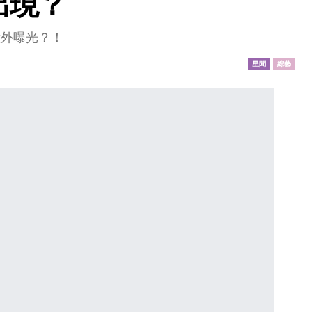
出現？
意外曝光？！
星聞
綜藝