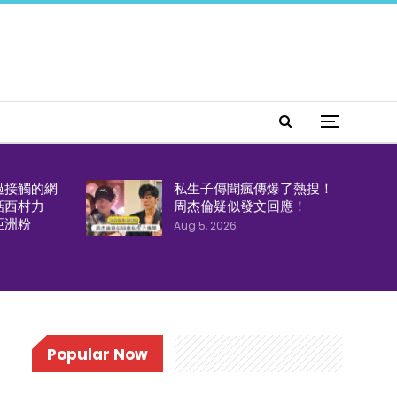
過接觸的網
私生子傳聞瘋傳爆了熱搜！
話西村力
周杰倫疑似發文回應！
亞洲粉
Aug 5, 2026
Popular Now