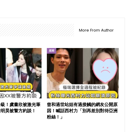
More From Author
星聞
升級！虞書欣被激光筆
曾和過世站姐有過接觸的網友公開原
侯明昊被警方約談！
因！喊話西村力「別再差別對待亞洲
粉絲！」