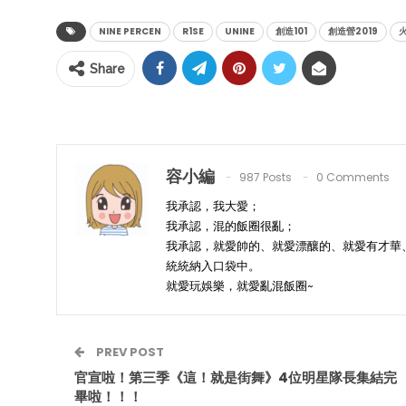
NINE PERCEN
R1SE
UNINE
創造101
創造營2019
火
Share
容小編
987 Posts
0 Comments
我承認，我大愛；
我承認，混的飯圈很亂；
我承認，就愛帥的、就愛漂釀的、就愛有才華
統統納入口袋中。
就愛玩娛樂，就愛亂混飯圈~
PREV POST
官宣啦！第三季《這！就是街舞》4位明星隊長集結完
畢啦！！！