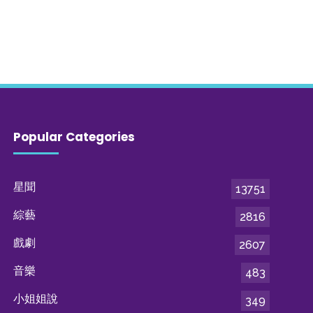
Popular Categories
星聞
13751
綜藝
2816
戲劇
2607
音樂
483
小姐姐說
349