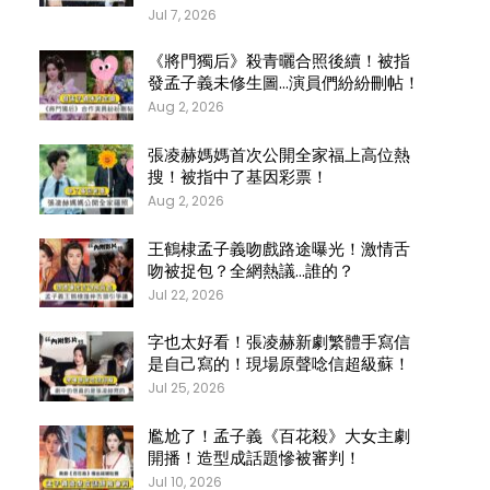
Jul 7, 2026
《將門獨后》殺青曬合照後續！被指
發孟子義未修生圖…演員們紛紛刪帖！
Aug 2, 2026
張凌赫媽媽首次公開全家福上高位熱
搜！被指中了基因彩票！
Aug 2, 2026
王鶴棣孟子義吻戲路途曝光！激情舌
吻被捉包？全網熱議…誰的？
Jul 22, 2026
字也太好看！張凌赫新劇繁體手寫信
是自己寫的！現場原聲唸信超級蘇！
Jul 25, 2026
尷尬了！孟子義《百花殺》大女主劇
開播！造型成話題慘被審判！
Jul 10, 2026