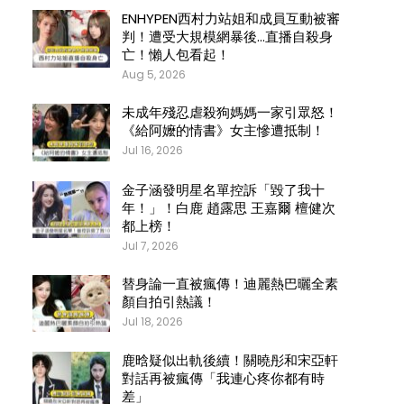
ENHYPEN西村力站姐和成員互動被審
判！遭受大規模網暴後…直播自殺身
亡！懶人包看起！
Aug 5, 2026
未成年殘忍虐殺狗媽媽一家引眾怒！
《給阿嬤的情書》女主慘遭抵制！
Jul 16, 2026
金子涵發明星名單控訴「毀了我十
年！」！白鹿 趙露思 王嘉爾 檀健次
都上榜！
Jul 7, 2026
替身論一直被瘋傳！迪麗熱巴曬全素
顏自拍引熱議！
Jul 18, 2026
鹿晗疑似出軌後續！關曉彤和宋亞軒
對話再被瘋傳「我連心疼你都有時
差」