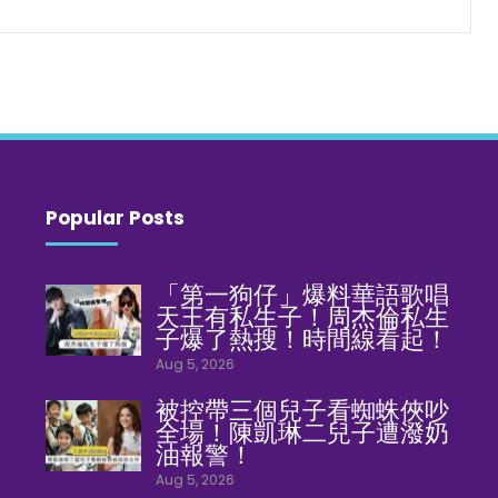
Popular Posts
「第一狗仔」爆料華語歌唱
天王有私生子！周杰倫私生
子爆了熱搜！時間線看起！
Aug 5, 2026
被控帶三個兒子看蜘蛛俠吵
全場！陳凱琳二兒子遭潑奶
油報警！
Aug 5, 2026