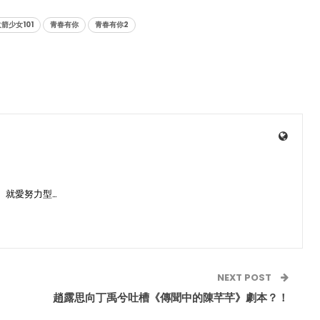
箭少女101
青春有你
青春有你2
、就愛努力型…
NEXT POST
趙露思向丁禹兮吐槽《傳聞中的陳芊芊》劇本？！