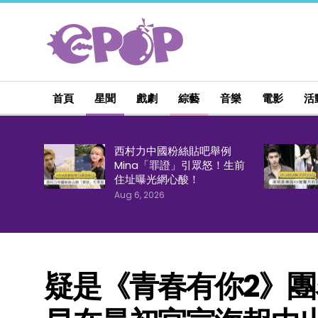
首頁
星聞
戲劇
綜藝
音樂
電影
活
西村力中國粉絲貼吧舉例
Mina「罪證」引眾怒！生前
住址曝光網心酸！
Aug 6, 2026
疑是《青春有你2》團