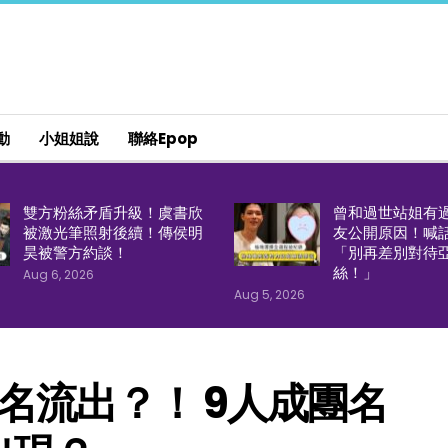
動
小姐姐說
聯絡epop
雙方粉絲矛盾升級！虞書欣
曾和過世站姐有
被激光筆照射後續！傳侯明
友公開原因！喊
昊被警方約談！
「別再差別對待
絲！」
Aug 6, 2026
Aug 5, 2026
名流出？！ 9人成團名