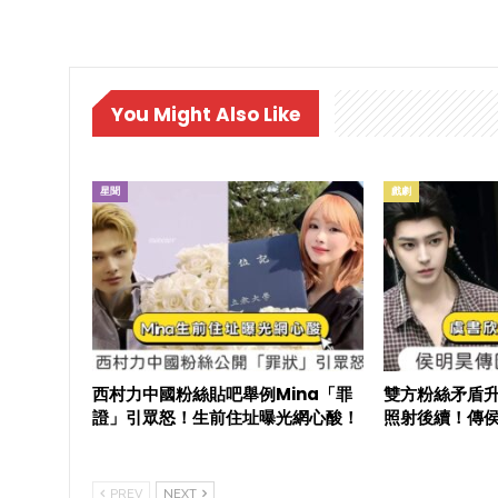
You Might Also Like
星聞
戲劇
西村力中國粉絲貼吧舉例Mina「罪
雙方粉絲矛盾
證」引眾怒！生前住址曝光網心酸！
照射後續！傳
PREV
NEXT