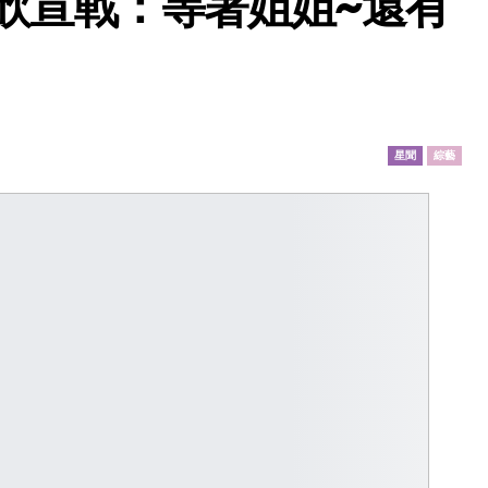
欣宣戰：等著姐姐~還有
星聞
綜藝