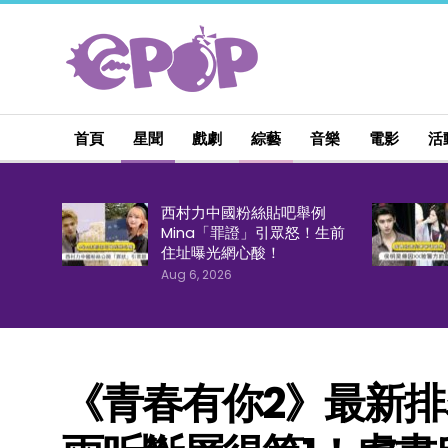
首頁
星聞
戲劇
綜藝
音樂
電影
活
西村力中國粉絲貼吧舉例
Mina「罪證」引眾怒！生前
住址曝光網心酸！
Aug 6, 2026
《青春有你2》最新排