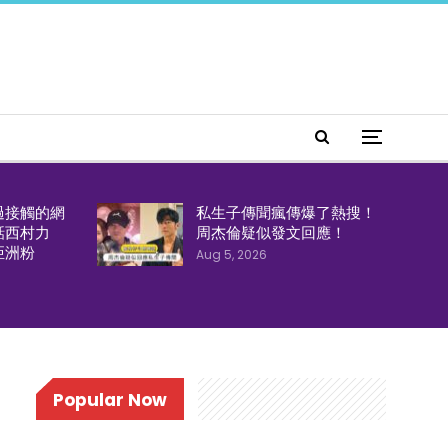
過接觸的網
私生子傳聞瘋傳爆了熱搜！
話西村力
周杰倫疑似發文回應！
亞洲粉
Aug 5, 2026
Popular Now