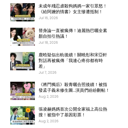
未成年殘忍虐殺狗媽媽一家引眾怒！
《給阿嬤的情書》女主慘遭抵制！
Jul 16, 2026
替身論一直被瘋傳！迪麗熱巴曬全素
顏自拍引熱議！
Jul 18, 2026
鹿晗疑似出軌後續！關曉彤和宋亞軒
對話再被瘋傳「我連心疼你都有時
差」
Jul 7, 2026
《將門獨后》殺青曬合照後續！被指
發孟子義未修生圖…演員們紛紛刪帖！
Aug 2, 2026
張凌赫媽媽首次公開全家福上高位熱
搜！被指中了基因彩票！
Aug 2, 2026