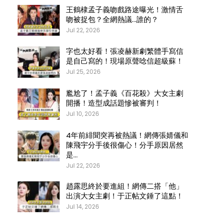
王鶴棣孟子義吻戲路途曝光！激情舌
吻被捉包？全網熱議…誰的？
Jul 22, 2026
字也太好看！張凌赫新劇繁體手寫信
是自己寫的！現場原聲唸信超級蘇！
Jul 25, 2026
尷尬了！孟子義《百花殺》大女主劇
開播！造型成話題慘被審判！
Jul 10, 2026
4年前緋聞突再被熱議！網傳張婧儀和
陳飛宇分手後很傷心！分手原因居然
是…
Jul 22, 2026
趙露思終於要進組！網傳二搭「他」
出演大女主劇！于正帖文錘了這點！
Jul 14, 2026