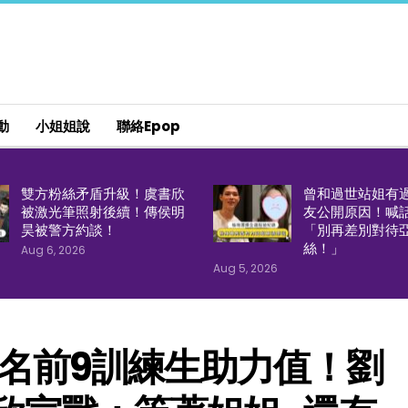
動
小姐姐說
聯絡epop
雙方粉絲矛盾升級！虞書欣
曾和過世站姐有
被激光筆照射後續！傳侯明
友公開原因！喊
昊被警方約談！
「別再差別對待
絲！」
Aug 6, 2026
Aug 5, 2026
名前9訓練生助力值！劉