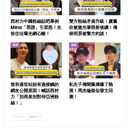
西村力中國粉絲貼吧舉例
雙方粉絲矛盾升級！虞書
Mina「罪證」引眾怒！生
欣被激光筆照射後續！傳
前住址曝光網心酸！
侯明昊被警方約談！
星聞
星聞
曾和過世站姐有過接觸的
私生子傳聞瘋傳爆了熱
網友公開原因！喊話西村
搜！周杰倫疑似發文回
力「別再差別對待亞洲粉
應！
絲！」
PREV
NEXT