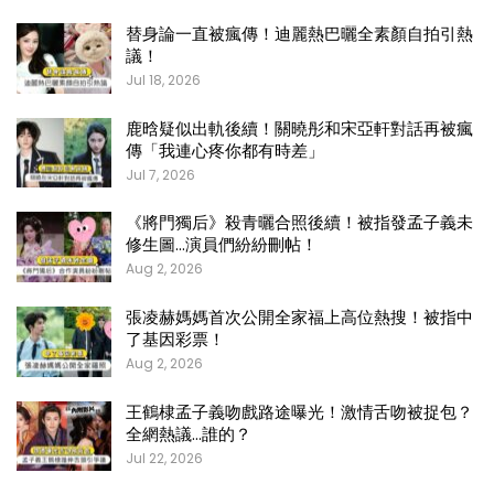
替身論一直被瘋傳！迪麗熱巴曬全素顏自拍引熱
議！
Jul 18, 2026
鹿晗疑似出軌後續！關曉彤和宋亞軒對話再被瘋
傳「我連心疼你都有時差」
Jul 7, 2026
《將門獨后》殺青曬合照後續！被指發孟子義未
修生圖…演員們紛紛刪帖！
Aug 2, 2026
張凌赫媽媽首次公開全家福上高位熱搜！被指中
了基因彩票！
Aug 2, 2026
王鶴棣孟子義吻戲路途曝光！激情舌吻被捉包？
全網熱議…誰的？
Jul 22, 2026