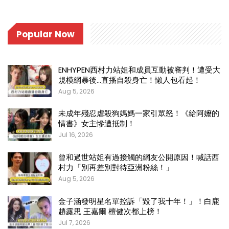
Popular Now
ENHYPEN西村力站姐和成員互動被審判！遭受大
規模網暴後…直播自殺身亡！懶人包看起！
Aug 5, 2026
未成年殘忍虐殺狗媽媽一家引眾怒！《給阿嬤的
情書》女主慘遭抵制！
Jul 16, 2026
曾和過世站姐有過接觸的網友公開原因！喊話西
村力「別再差別對待亞洲粉絲！」
Aug 5, 2026
金子涵發明星名單控訴「毀了我十年！」！白鹿
趙露思 王嘉爾 檀健次都上榜！
Jul 7, 2026