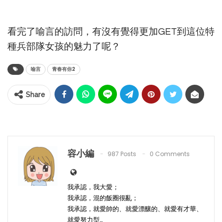
看完了喻言的訪問，有沒有覺得更加
GET
到這位特
種兵部隊女孩的魅力了呢？
喻言
青春有你2
Share
容小編
987 Posts
0 Comments
我承認，我大愛；
我承認，混的飯圈很亂；
我承認，就愛帥的、就愛漂釀的、就愛有才華、
就愛努力型…