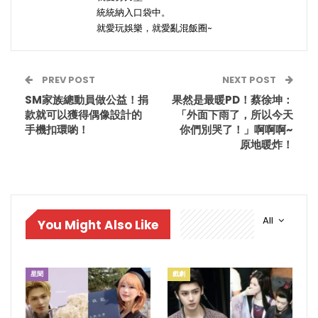
統統納入口袋中。
就愛玩娛樂，就愛亂混飯圈~
PREV POST
NEXT POST
SM家族總動員做公益！捐
果然是最暖PD！蔡徐坤：
款就可以獲得偶像設計的
「外面下雨了，所以今天
手機扣環喲！
你們別哭了！」啊啊啊~
原地暖炸！
All
You Might Also Like
星聞
戲劇