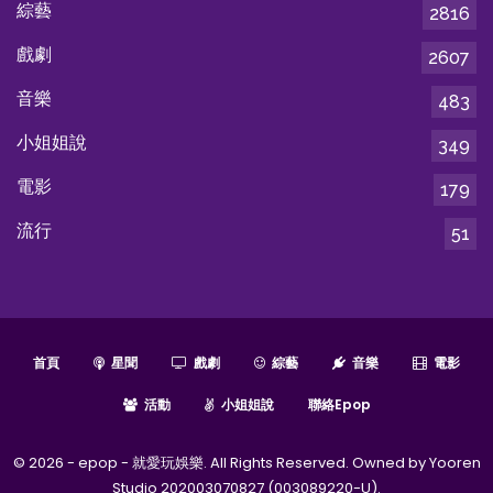
綜藝
2816
戲劇
2607
音樂
483
小姐姐說
349
電影
179
流行
51
首頁
星聞
戲劇
綜藝
音樂
電影
活動
小姐姐說
聯絡epop
© 2026 - epop - 就愛玩娛樂. All Rights Reserved. Owned by Yooren
Studio 202003070827 (003089220-U).