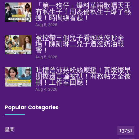
「第一狗仔」爆料華語歌唱天王
有私生子！周杰倫私生子爆了熱
搜！時間線看起！
Aug 5, 2026
被控帶三個兒子看蜘蛛俠吵全
場！陳凱琳二兒子遭潑奶油報
警！
Aug 5, 2026
吐槽曾沛慈粉絲應援！黃燦燦早
期擦邊言論被扒！商務帖文全被
刪！工作室回應！
Aug 4, 2026
Popular Categories
星聞
13751