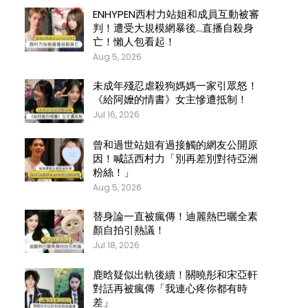
ENHYPEN西村力站姐和成員互動被審
判！遭受大規模網暴後…直播自殺身
亡！懶人包看起！
Aug 5, 2026
未成年殘忍虐殺狗媽媽一家引眾怒！
《給阿嬤的情書》女主慘遭抵制！
Jul 16, 2026
曾和過世站姐有過接觸的網友公開原
因！喊話西村力「別再差別對待亞洲
粉絲！」
Aug 5, 2026
替身論一直被瘋傳！迪麗熱巴曬全素
顏自拍引熱議！
Jul 18, 2026
鹿晗疑似出軌後續！關曉彤和宋亞軒
對話再被瘋傳「我連心疼你都有時
差」