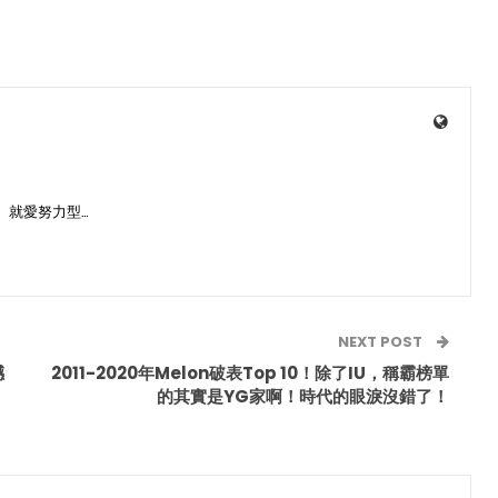
、就愛努力型…
NEXT POST
撼
2011-2020年Melon破表Top 10！除了IU，稱霸榜單
的其實是YG家啊！時代的眼淚沒錯了！