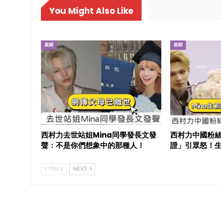
You Might Also Like
星聞
星聞
西村力去世站姐Mina同學發長文發
西村力中國粉絲
聲：不是你們想象中的那種人！
證」引眾怒！
PREV
NEXT