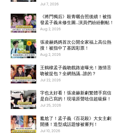
Jul 7, 2026
《將門獨后》殺青曬合照後續！被指
發孟子義未修生圖…演員們紛紛刪帖！
Aug 2, 2026
張凌赫媽媽首次公開全家福上高位熱
搜！被指中了基因彩票！
Aug 2, 2026
王鶴棣孟子義吻戲路途曝光！激情舌
吻被捉包？全網熱議…誰的？
Jul 22, 2026
字也太好看！張凌赫新劇繁體手寫信
是自己寫的！現場原聲唸信超級蘇！
Jul 25, 2026
尷尬了！孟子義《百花殺》大女主劇
開播！造型成話題慘被審判！
Jul 10, 2026