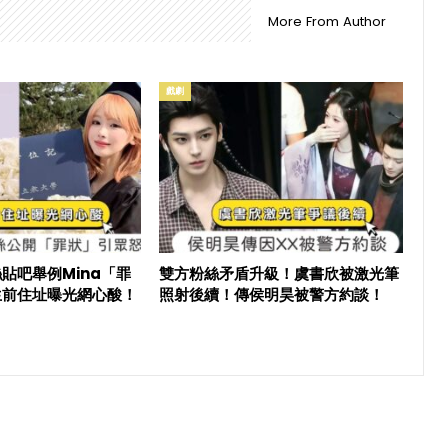
More From Author
戲劇
貼吧舉例Mina「罪
雙方粉絲矛盾升級！虞書欣被激光筆
生前住址曝光網心酸！
照射後續！傳侯明昊被警方約談！