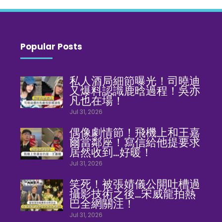
Popular Posts
私人酒局細節曝光！司曉迪
又爆料認識鹿晗過程！吳亦
凡也在場！
Jul 31, 2026
偶像劇情節！飛機上和王嘉
爾當鄰座！寫信給他提要求
居然收到…好暖！
Jul 31, 2026
笑死！被張婧儀公開吐槽過
攝影技術之後…宋威龍拍熱
巴全網關注！
Jul 31, 2026