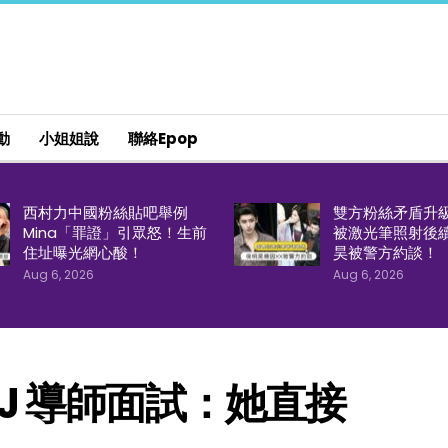
動
小姐姐說
聯絡epop
西村力中國粉絲貼吧舉例
雙方粉絲矛盾升
Mina「罪證」引眾怒！生前
被激光筆照射後
住址曝光網心酸！
昊被警方約談！
Aug 6, 2026
Aug 6, 2026
.J 導師面試：她直接