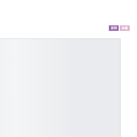
！
星聞
綜藝