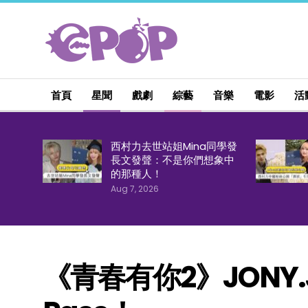
首頁
星聞
戲劇
綜藝
音樂
電影
活
西村力去世站姐Mina同學發
長文發聲：不是你們想象中
的那種人！
Aug 7, 2026
《青春有你2》JONY