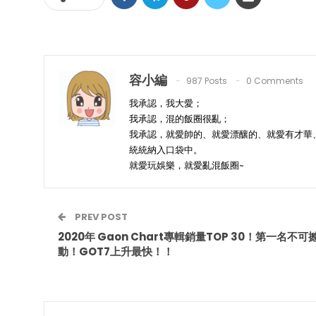
容小編
987 Posts
0 Comments
我承認，我大愛；
我承認，混的飯圈很亂；
我承認，就愛帥的、就愛漂釀的、就愛有才華
統統納入口袋中。
就愛玩娛樂，就愛亂混飯圈~
PREV POST
2020年 Gaon Chart專輯銷量TOP 30！第一名不可
動！GOT7上升最快！！