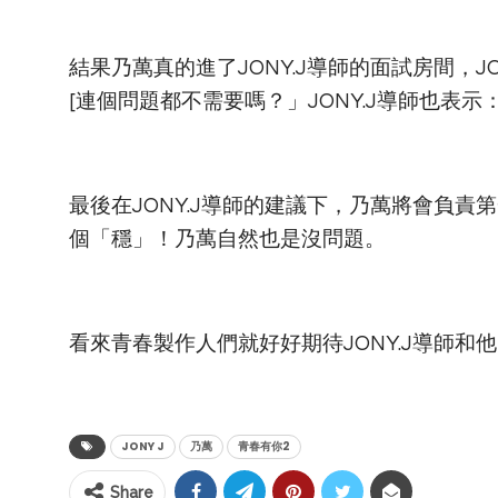
結果乃萬真的進了JONY.J導師的面試房間，
[連個問題都不需要嗎？」JONY.J導師也表
最後在JONY.J導師的建議下，乃萬將會負
個「穩」！乃萬自然也是沒問題。
看來青春製作人們就好好期待
JONY.J
導師和他
JONY J
乃萬
青春有你2
Share