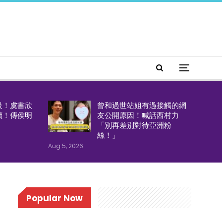
級！虞書欣
曾和過世站姐有過接觸的網
續！傳侯明
友公開原因！喊話西村力
「別再差別對待亞洲粉
絲！」
Aug 5, 2026
Popular Now