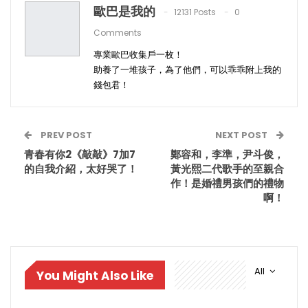
歐巴是我的
12131 Posts
0
Comments
專業歐巴收集戶一枚！
助養了一堆孩子，為了他們，可以乖乖附上我的
錢包君！
PREV POST
NEXT POST
青春有你2《敲敲》7加7
鄭容和，李準，尹斗俊，
的自我介紹，太好哭了！
黃光熙二代歌手的至親合
作！是婚禮男孩們的禮物
啊！
All
You Might Also Like