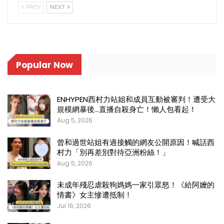
PREV
NEXT
Popular Now
ENHYPEN西村力站姐和成員互動被審判！遭受大
規模網暴後…直播自殺身亡！懶人包看起！
Aug 5, 2026
曾和過世站姐有過接觸的網友公開原因！喊話西
村力「別再差別對待亞洲粉絲！」
Aug 5, 2026
未成年殘忍虐殺狗媽媽一家引眾怒！《給阿嬤的
情書》女主慘遭抵制！
Jul 16, 2026