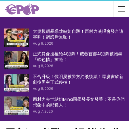
大規模網暴導致站姐自殺！西村力演唱會發言遭
審判！網怒斥無恥！
Aug 8, 2026
正式肖像授權給Ai短劇！戚薇首部Ai短劇被炮轟
「軟色情」擦邊！
Aug 8, 2026
不合升級！侯明昊被警方約談後續！曝虞書欣新
劇換男主正式停拍！
Aug 8, 2026
西村力去世站姐Mina同學發長文發聲：不是你們
想象中的那種人！
Aug 7, 2026