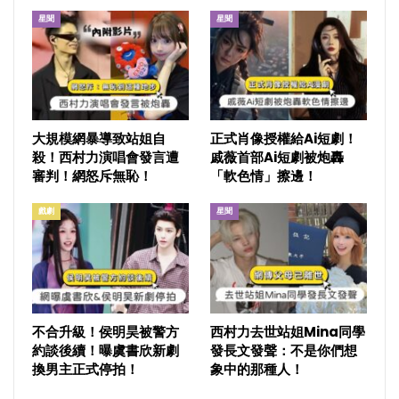
星聞
星聞
大規模網暴導致站姐自
正式肖像授權給Ai短劇！
殺！西村力演唱會發言遭
戚薇首部Ai短劇被炮轟
審判！網怒斥無恥！
「軟色情」擦邊！
戲劇
星聞
不合升級！侯明昊被警方
西村力去世站姐Mina同學
約談後續！曝虞書欣新劇
發長文發聲：不是你們想
換男主正式停拍！
象中的那種人！