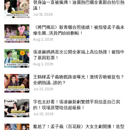
替身論一直被瘋傳！迪麗熱巴曬全素顏自拍引熱
議！
Jul 18, 2026
《將門獨后》殺青曬合照後續！被指發孟子義未
修生圖…演員們紛紛刪帖！
Aug 2, 2026
張凌赫媽媽首次公開全家福上高位熱搜！被指中
了基因彩票！
Aug 2, 2026
王鶴棣孟子義吻戲路途曝光！激情舌吻被捉包？
全網熱議…誰的？
Jul 22, 2026
字也太好看！張凌赫新劇繁體手寫信是自己寫
的！現場原聲唸信超級蘇！
Jul 25, 2026
尷尬了！孟子義《百花殺》大女主劇開播！造型