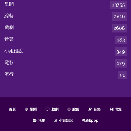
星聞
13755
綜藝
2816
戲劇
2608
音樂
483
小姐姐說
349
電影
179
流行
51
首頁
星聞
戲劇
綜藝
音樂
電影
活動
小姐姐說
聯絡epop