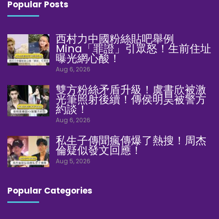
Popular Posts
西村力中國粉絲貼吧舉例
Mina「罪證」引眾怒！生前住址
曝光網心酸！
Aug 6, 2026
雙方粉絲矛盾升級！虞書欣被激
光筆照射後續！傳侯明昊被警方
約談！
Aug 6, 2026
私生子傳聞瘋傳爆了熱搜！周杰
倫疑似發文回應！
Aug 5, 2026
Popular Categories