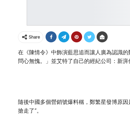
Share
在《陳情令》中飾演藍思追而讓人廣為認識的
問心無愧。」並艾特了自己的經紀公司：新湃
隨後中國多個營銷號爆料稱，鄭繁星發博原因
搶走了”。