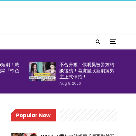
i短劇！戚
不合升級！侯明昊被警方約
炮轟「軟色
談後續！曝虞書欣新劇換男
主正式停拍！
Aug 8, 2026
Popular Now