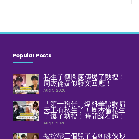
Popular Posts
私生子傳聞瘋傳爆了熱搜！
周杰倫疑似發文回應！
Aug 5, 2026
「第一狗仔」爆料華語歌唱
天王有私生子！周杰倫私生
子爆了熱搜！時間線看起！
Aug 5, 2026
被控帶三個兒子看蜘蛛俠吵