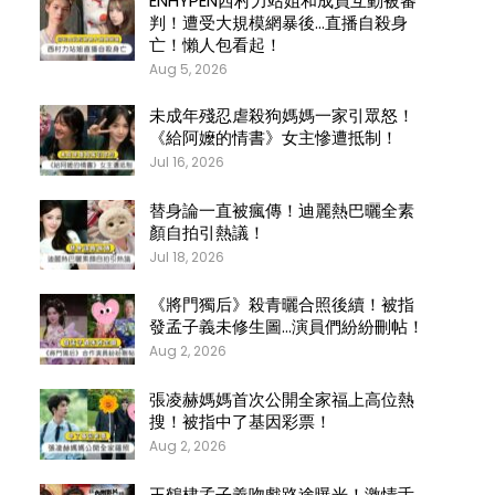
ENHYPEN西村力站姐和成員互動被審
判！遭受大規模網暴後…直播自殺身
亡！懶人包看起！
Aug 5, 2026
未成年殘忍虐殺狗媽媽一家引眾怒！
《給阿嬤的情書》女主慘遭抵制！
Jul 16, 2026
替身論一直被瘋傳！迪麗熱巴曬全素
顏自拍引熱議！
Jul 18, 2026
《將門獨后》殺青曬合照後續！被指
發孟子義未修生圖…演員們紛紛刪帖！
Aug 2, 2026
張凌赫媽媽首次公開全家福上高位熱
搜！被指中了基因彩票！
Aug 2, 2026
王鶴棣孟子義吻戲路途曝光！激情舌