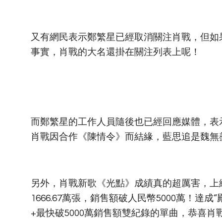
又有網民表示鄭繁星已經取消關注肖戰，但如
事實，肖戰的大名還掛在關注列表上呢！
而鄭繁星的工作人員隨後也已經回應媒體，表
肖戰因合作《陳情令》而結緣，藍思追是魏無
另外，肖戰新歌《光點》成績真的超厲害，上線
1666.67萬張，銷售額破人民幣5000萬！達
+最快破5000萬銷售額雙紀錄的單曲，恭喜肖