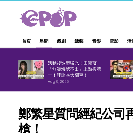
首頁
星聞
戲劇
綜藝
音樂
電影
活
活動後造型曝光！田曦薇
「無瀏海認不出」上熱搜第
一！評論區大翻車！
Aug 9, 2026
鄭繁星質問經紀公司
槍！