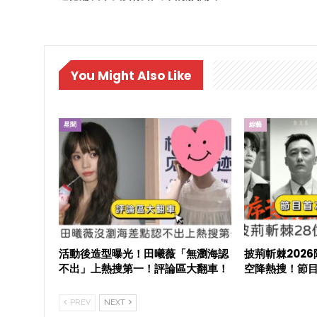
You Might Also Like
星聞
綜藝
活動後造型曝光！田曦薇「無瀏海認
披荊斬棘202
不出」上熱搜第一！評論區大翻車！
空降熱搜！節
PREV
NEXT