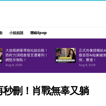
動
小姐姐說
聯絡epop
大規模網暴導致站姐自殺！
正式肖像授權給A
西村力演唱會發言遭審判！
薇首部Ai短劇被
網怒斥無恥！
情」擦邊！
Aug 8, 2026
Aug 8, 2026
再秒刪！肖戰無辜又躺