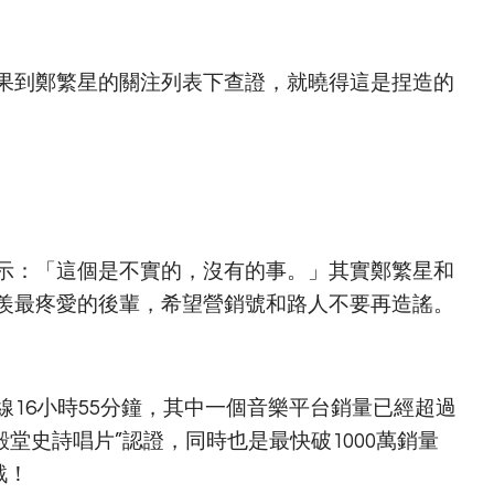
果到鄭繁星的關注列表下查證，就曉得這是捏造的
示：「這個是不實的，沒有的事。」其實鄭繁星和
羨最疼愛的後輩，希望營銷號和路人不要再造謠。
16小時55分鐘，其中一個音樂平台銷量已經超過
成“殿堂史詩唱片”認證，同時也是最快破1000萬銷量
戰！