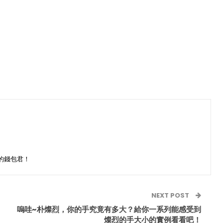
的錢包君！
NEXT POST
嗚哇~朴燦烈，你的手究竟有多大？給你一系列能感受到
燦烈的手大小的實例看看吧！