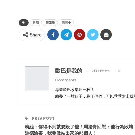
肖戰
鄭繁星
陳情令
Share
歐巴是我的
12133 Posts
0
Comments
專業歐巴收集戶一枚！
助養了一堆孩子，為了他們，可以乖乖附上我
PREV POST
粉絲：你得不到就要毀了他！周揚青回懟：他行為敗壞
道德淪喪，我要做站出來的那個人！