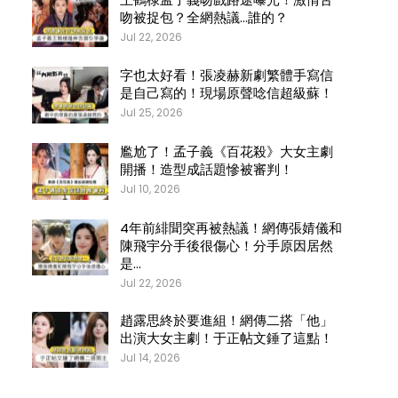
吻被捉包？全網熱議…誰的？
Jul 22, 2026
字也太好看！張凌赫新劇繁體手寫信
是自己寫的！現場原聲唸信超級蘇！
Jul 25, 2026
尷尬了！孟子義《百花殺》大女主劇
開播！造型成話題慘被審判！
Jul 10, 2026
4年前緋聞突再被熱議！網傳張婧儀和
陳飛宇分手後很傷心！分手原因居然
是…
Jul 22, 2026
趙露思終於要進組！網傳二搭「他」
出演大女主劇！于正帖文錘了這點！
Jul 14, 2026