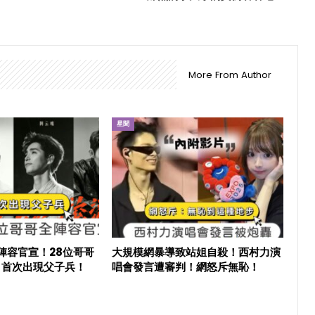
More From Author
星聞
6陣容官宣！28位哥哥
大規模網暴導致站姐自殺！西村力演
目首次出現父子兵！
唱會發言遭審判！網怒斥無恥！