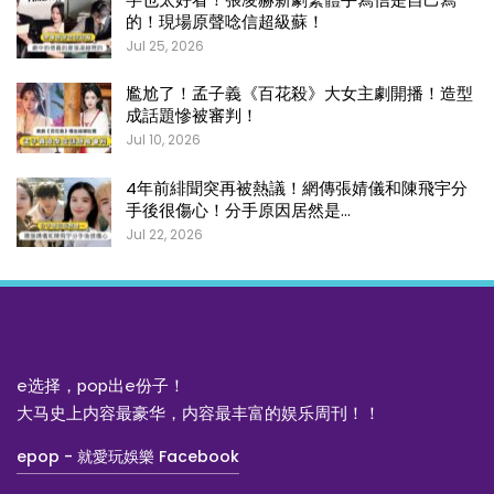
的！現場原聲唸信超級蘇！
Jul 25, 2026
尷尬了！孟子義《百花殺》大女主劇開播！造型
成話題慘被審判！
Jul 10, 2026
4年前緋聞突再被熱議！網傳張婧儀和陳飛宇分
手後很傷心！分手原因居然是…
Jul 22, 2026
e选择，pop出e份子！
大马史上内容最豪华，内容最丰富的娱乐周刊！！
epop - 就愛玩娛樂 Facebook