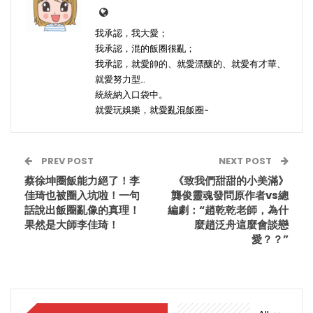
我承認，我大愛；
我承認，混的飯圈很亂；
我承認，就愛帥的、就愛漂釀的、就愛有才華、
就愛努力型…
統統納入口袋中。
就愛玩娛樂，就愛亂混飯圈~
PREV POST
NEXT POST
蔡徐坤圈飯能力絕了！李
《致我們甜甜的小美滿》
佳琦也被圈入坑啦！一句
龔俊靈魂發問原作者vs總
話說出飯圈亂像的真理！
編劇：“趙乾乾老師，為什
果然是大師李佳琦！
麼趙泛舟這麼會談戀
愛？？”