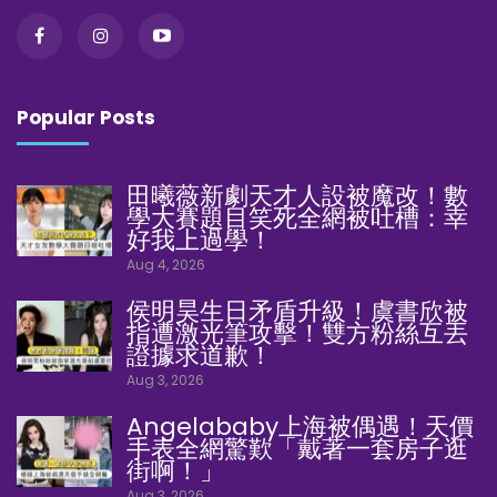
Popular Posts
田曦薇新劇天才人設被魔改！數
學大賽題目笑死全網被吐槽：幸
好我上過學！
Aug 4, 2026
侯明昊生日矛盾升級！虞書欣被
指遭激光筆攻擊！雙方粉絲互丟
證據求道歉！
Aug 3, 2026
Angelababy上海被偶遇！天價
手表全網驚歎「戴著一套房子逛
街啊！」
Aug 3, 2026