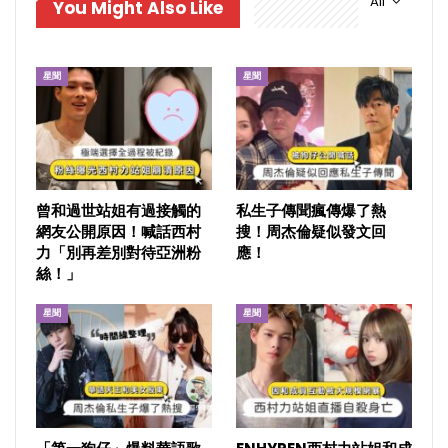
All
You Might Also Like
星聞
星聞
曾和過世站姐有過接觸的
私生子傳聞瘋傳爆了熱
網友公開原因！喊話西村
搜！周杰倫疑似發文回
力「別再差別對待亞洲粉
應！
絲！」
星聞
星聞