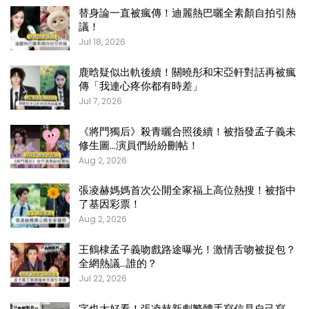
替身論一直被瘋傳！迪麗熱巴曬全素顏自拍引熱
議！
Jul 18, 2026
鹿晗疑似出軌後續！關曉彤和宋亞軒對話再被瘋
傳「我連心疼你都有時差」
Jul 7, 2026
《將門獨后》殺青曬合照後續！被指發孟子義未
修生圖…演員們紛紛刪帖！
Aug 2, 2026
張凌赫媽媽首次公開全家福上高位熱搜！被指中
了基因彩票！
Aug 2, 2026
王鶴棣孟子義吻戲路途曝光！激情舌吻被捉包？
全網熱議…誰的？
Jul 22, 2026
字也太好看！張凌赫新劇繁體手寫信是自己寫