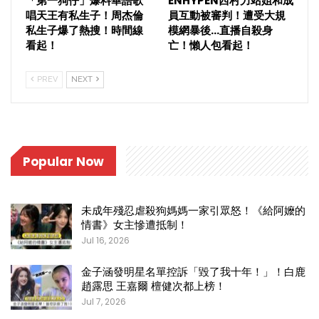
「第一狗仔」爆料華語歌
ENHYPEN西村力站姐和成
唱天王有私生子！周杰倫
員互動被審判！遭受大規
私生子爆了熱搜！時間線
模網暴後…直播自殺身
看起！
亡！懶人包看起！
PREV
NEXT
Popular Now
未成年殘忍虐殺狗媽媽一家引眾怒！《給阿嬤的
情書》女主慘遭抵制！
Jul 16, 2026
金子涵發明星名單控訴「毀了我十年！」！白鹿
趙露思 王嘉爾 檀健次都上榜！
Jul 7, 2026