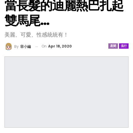
當長髮的迪麗熱巴扎起
雙馬尾…
美麗、可愛、性感統統有！
On
Apr 18, 2020
星聞
流行
By
容小編