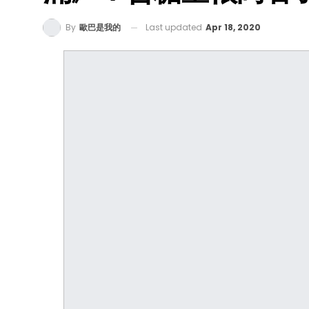
Last updated
Apr 18, 2020
By
歐巴是我的