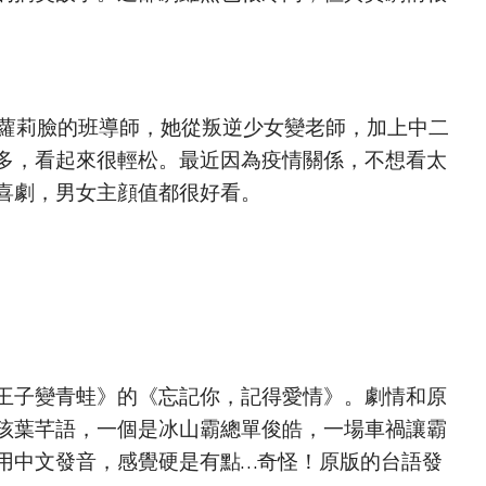
蘿莉臉的班導師，她從叛逆少女變老師，加上中二
多，看起來很輕松。最近因為疫情關係，不想看太
喜劇，男女主顔值都很好看。
王子變青蛙》的《忘記你，記得愛情》。劇情和原
孩葉芊語，一個是冰山霸總單俊皓，一場車禍讓霸
用中文發音，感覺硬是有點…奇怪！原版的台語發