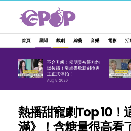
首頁
星聞
戲劇
綜藝
音樂
電影
活
不合升級！侯明昊被警方約
談後續！曝虞書欣新劇換男
主正式停拍！
Aug 8, 2026
熱播甜寵劇Top 10
滿》！含糖量很高看