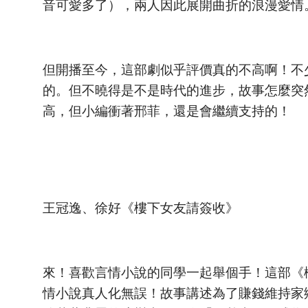
音可愛多了），兩人因此展開曲折的浪漫愛情
但開播至今，這部劇似乎評價真的不高啊！不
的。但不曉得是不是時代的進步，故事怎麼突
高，但小編衝著邢菲，還是會繼續支持的！
王冠逸、徐好《樓下女友請簽收》
來！喜歡言情小說的同學一起舉個手！這部《
情小說真人化無誤！故事講述為了賺錢維持家