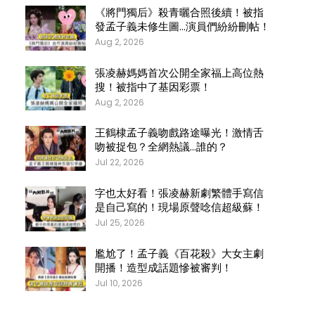
《將門獨后》殺青曬合照後續！被指
發孟子義未修生圖…演員們紛紛刪帖！
Aug 2, 2026
張凌赫媽媽首次公開全家福上高位熱
搜！被指中了基因彩票！
Aug 2, 2026
王鶴棣孟子義吻戲路途曝光！激情舌
吻被捉包？全網熱議…誰的？
Jul 22, 2026
字也太好看！張凌赫新劇繁體手寫信
是自己寫的！現場原聲唸信超級蘇！
Jul 25, 2026
尷尬了！孟子義《百花殺》大女主劇
開播！造型成話題慘被審判！
Jul 10, 2026