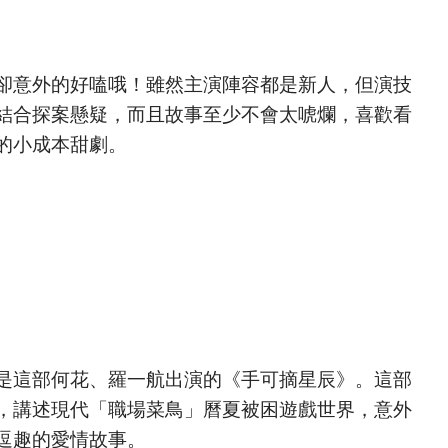
卻意外的好嗑哦！雖然主演陣容都是新人，但演技
結合探案懸疑，而且故事至少不會太唬爛，喜歡看
的小成本甜劇。
是這部何花、羅一航出演的《手可摘星辰》。這部
，講述現代「職場菜鳥」曆夏被困遊戲世界，意外
逗趣的愛情故事。