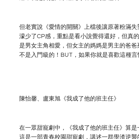
但老實說《愛情的開關》上檔後讓原著粉滿失
濛少了CP感，重點是看小說覺得還好，但真
是男女主角相愛，但女主的媽媽是男主的爸爸
不是入門級的！BUT，如果你就是喜歡這種
陳怡馨、盧東旭《我成了他的班主任》
在一眾甜寵劇中，《我成了他的班主任》算是
這是一部青春校園甜寵劇，講述一群學渣逆襲