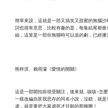
簡單來說，這就是一部又搞笑又甜蜜的無腦沙
詞也很有意思，比較有趣的是，每集結尾都會
絲，這算是一部你無聊時可以追的劇，已經播
熊梓淇、賴雨濛《愛情的開關》
這是一部開拍前很受關注，後來就…咳咳~怎
一樣改編自匪我思存的同名小說，沒錯，就是
虐，就是要把大家虐死才甘願的那種啊！