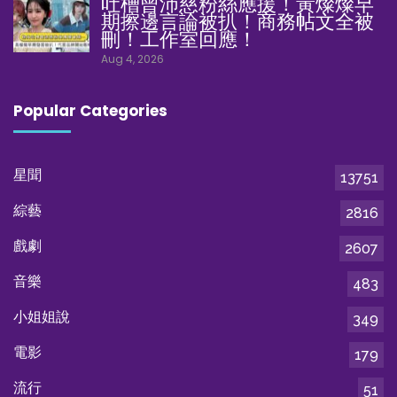
吐槽曾沛慈粉絲應援！黃燦燦早
期擦邊言論被扒！商務帖文全被
刪！工作室回應！
Aug 4, 2026
Popular Categories
星聞
13751
綜藝
2816
戲劇
2607
音樂
483
小姐姐說
349
電影
179
流行
51