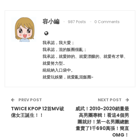
容小編
987 Posts
0 Comments
我承認，我大愛；
我承認，混的飯圈很亂；
我承認，就愛帥的、就愛漂釀的、就愛有才華、
就愛努力型…
統統納入口袋中。
就愛玩娛樂，就愛亂混飯圈~
PREV POST
NEXT POST
TWICE KPOP 12首MV破
威武！2010-2020銷量最
億女王誕生！！
高男團專輯！看這4個男
團就好！第一名男團總數
量賣了1千690萬張！簡直
OMG！