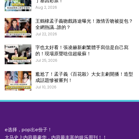
了基因彩票！
Aug 2, 2026
王鶴棣孟子義吻戲路途曝光！激情舌吻被捉包？
全網熱議…誰的？
Jul 22, 2026
字也太好看！張凌赫新劇繁體手寫信是自己寫
的！現場原聲唸信超級蘇！
Jul 25, 2026
尷尬了！孟子義《百花殺》大女主劇開播！造型
成話題慘被審判！
Jul 10, 2026
e选择，pop出e份子！
大马史上内容最豪华，内容最丰富的娱乐周刊！！