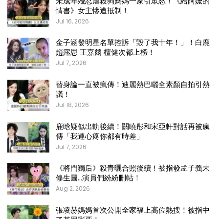
未成年殘忍虐殺狗媽媽一家引眾怒！《給阿嬤的
情書》女主慘遭抵制！
Jul 16, 2026
金子涵發明星名單控訴「毀了我十年！」！白鹿
趙露思 王嘉爾 檀健次都上榜！
Jul 7, 2026
替身論一直被瘋傳！迪麗熱巴曬全素顏自拍引熱
議！
Jul 18, 2026
鹿晗疑似出軌後續！關曉彤和宋亞軒對話再被瘋
傳「我連心疼你都有時差」
Jul 7, 2026
《將門獨后》殺青曬合照後續！被指發孟子義未
修生圖…演員們紛紛刪帖！
Aug 2, 2026
張凌赫媽媽首次公開全家福上高位熱搜！被指中