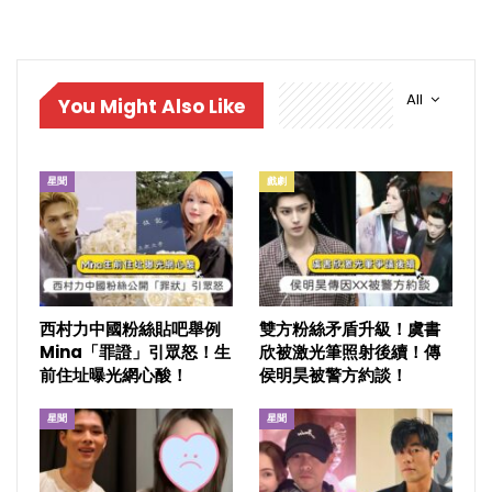
All
You Might Also Like
星聞
戲劇
西村力中國粉絲貼吧舉例
雙方粉絲矛盾升級！虞書
Mina「罪證」引眾怒！生
欣被激光筆照射後續！傳
前住址曝光網心酸！
侯明昊被警方約談！
星聞
星聞