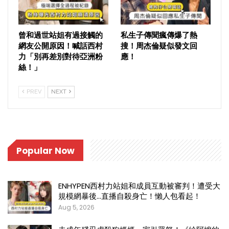
曾和過世站姐有過接觸的
私生子傳聞瘋傳爆了熱
網友公開原因！喊話西村
搜！周杰倫疑似發文回
力「別再差別對待亞洲粉
應！
絲！」
PREV
NEXT
Popular Now
ENHYPEN西村力站姐和成員互動被審判！遭受大
規模網暴後…直播自殺身亡！懶人包看起！
Aug 5, 2026