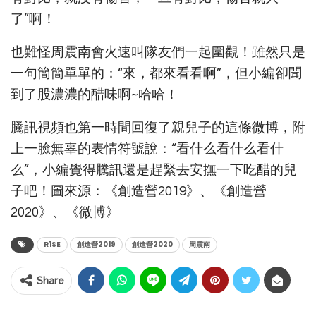
了”啊！
也難怪周震南會火速叫隊友們一起圍觀！雖然只是
一句簡簡單單的：“來，都來看看啊”，但小編卻聞
到了股濃濃的醋味啊~哈哈！
騰訊視頻也第一時間回復了親兒子的這條微博，附
上一臉無辜的表情符號說：“看什么看什么看什
么”，小編覺得騰訊還是趕緊去安撫一下吃醋的兒
子吧！
圖來源：《創造營2019》、《創造營
2020》、《微博》
R1SE
創造營2019
創造營2020
周震南
Share