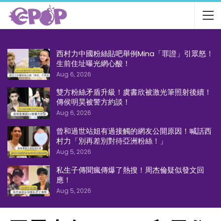
西村力中國粉絲貼吧舉例Mina「罪證」引眾怒！
生前住址曝光網心酸！
Aug 6, 2026
雙方粉絲矛盾升級！虞書欣被激光筆照射後續！
傳侯明昊被警方約談！
Aug 6, 2026
曾和過世站姐有過接觸的網友公開原因！喊話西
村力「別再差別對待亞洲粉絲！」
Aug 5, 2026
私生子傳聞瘋傳爆了熱搜！周杰倫疑似發文回
應！
Aug 5, 2026