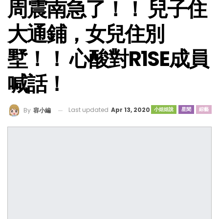
周震南急了！！ 兒子住
大通鋪，女兒住別
墅！！ 心酸對R1SE成員
喊話！
Last updated
Apr 13, 2020
小姐姐說
星聞
綜藝
By
容小編