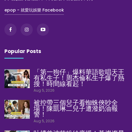
epop - 就愛玩娛樂 Facebook
Popular Posts
「第一狗仔」爆料華語歌唱天王
有私生子！周杰倫私生子爆了熱
搜！時間線看起！
Aug 5, 2026
被控帶三個兒子看蜘蛛俠吵全
場！陳凱琳二兒子遭潑奶油報
警！
Aug 5, 2026