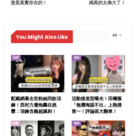
堡是真實存在的！
媽真的太偉大了！
All
You Might Also Like
星聞
星聞
配戴網暴去世粉絲同款項
活動後造型曝光！田曦薇
鍊！西村力遭炮轟在挑
「無瀏海認不出」上熱搜
釁：項鍊含義超諷刺！
第一！評論區大翻車！
綜藝
星聞