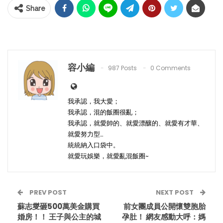
Share
容小編
987 Posts
0 Comments
我承認，我大愛；
我承認，混的飯圈很亂；
我承認，就愛帥的、就愛漂釀的、就愛有才華、
就愛努力型…
統統納入口袋中。
就愛玩娛樂，就愛亂混飯圈~
PREV POST
NEXT POST
蘇志燮砸500萬美金購買
前女團成員公開懷雙胞胎
婚房！！ 王子與公主的城
孕肚！ 網友感動大呼：媽