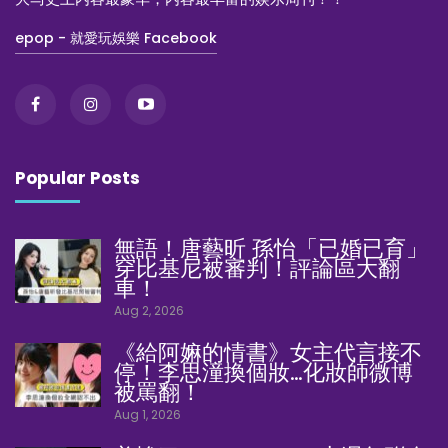
epop - 就愛玩娛樂 Facebook
Popular Posts
無語！唐藝昕 孫怡「已婚已育」
穿比基尼被審判！評論區大翻
車！
Aug 2, 2026
《給阿嫲的情書》女主代言接不
停！李思潼換個妝…化妝師微博
被罵翻！
Aug 1, 2026