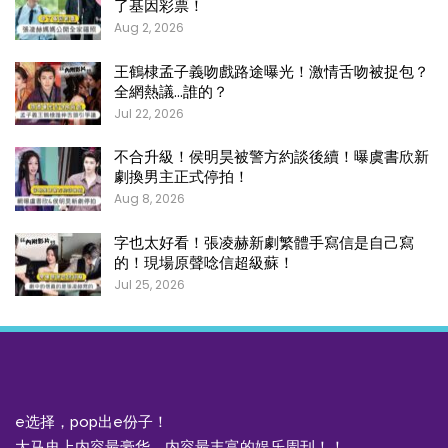
了基因彩票！
Aug 2, 2026
王鶴棣孟子義吻戲路途曝光！激情舌吻被捉包？
全網熱議…誰的？
Jul 22, 2026
不合升級！侯明昊被警方約談後續！曝虞書欣新
劇換男主正式停拍！
Aug 8, 2026
字也太好看！張凌赫新劇繁體手寫信是自己寫
的！現場原聲唸信超級蘇！
Jul 25, 2026
e选择，pop出e份子！
大马史上内容最豪华，内容最丰富的娱乐周刊！！