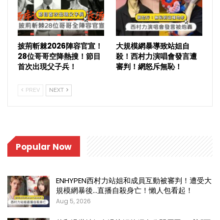
披荊斬棘2026陣容官宣！
大規模網暴導致站姐自
28位哥哥空降熱搜！節目
殺！西村力演唱會發言遭
首次出現父子兵！
審判！網怒斥無恥！
PREV
NEXT
Popular Now
ENHYPEN西村力站姐和成員互動被審判！遭受大
規模網暴後…直播自殺身亡！懶人包看起！
Aug 5, 2026