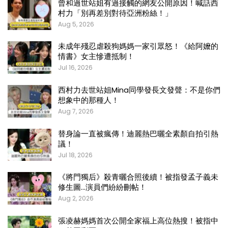
曾和過世站姐有過接觸的網友公開原因！喊話西
村力「別再差別對待亞洲粉絲！」
Aug 5, 2026
未成年殘忍虐殺狗媽媽一家引眾怒！《給阿嬤的
情書》女主慘遭抵制！
Jul 16, 2026
西村力去世站姐Mina同學發長文發聲：不是你們
想象中的那種人！
Aug 7, 2026
替身論一直被瘋傳！迪麗熱巴曬全素顏自拍引熱
議！
Jul 18, 2026
《將門獨后》殺青曬合照後續！被指發孟子義未
修生圖…演員們紛紛刪帖！
Aug 2, 2026
張凌赫媽媽首次公開全家福上高位熱搜！被指中