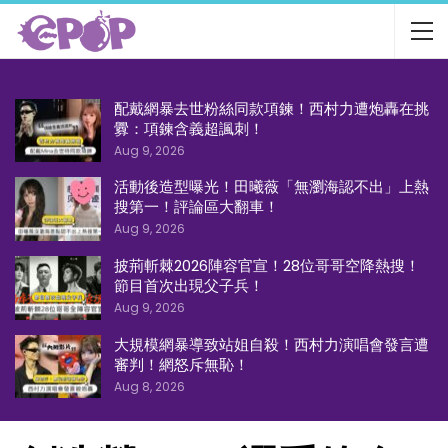
配戴網暴去世粉絲同款項鍊！西村力遭炮轟在挑
釁：項鍊含義超諷刺！
Aug 9, 2026
活動後造型曝光！田曦薇「無瀏海認不出」上熱
搜第一！評論區大翻車！
Aug 9, 2026
披荊斬棘2026陣容官宣！28位哥哥空降熱搜！
節目首次出現父子兵！
Aug 9, 2026
大規模網暴導致站姐自殺！西村力演唱會發言遭
審判！網怒斥無恥！
Aug 8, 2026