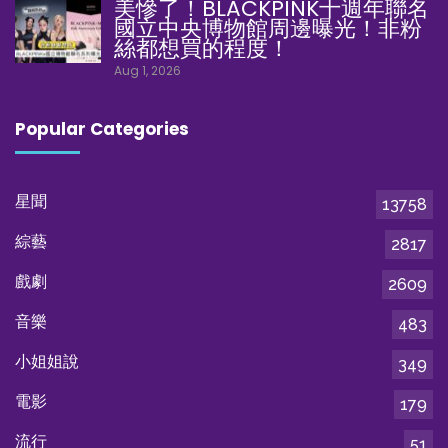
美慘了！BLACKPINK十週年聯名
國立中央博物館周邊曝光！非粉
絲都想買的程度！
Aug 1, 2026
Popular Categories
星聞
13758
綜藝
2817
戲劇
2609
音樂
483
小姐姐說
349
電影
179
流行
51