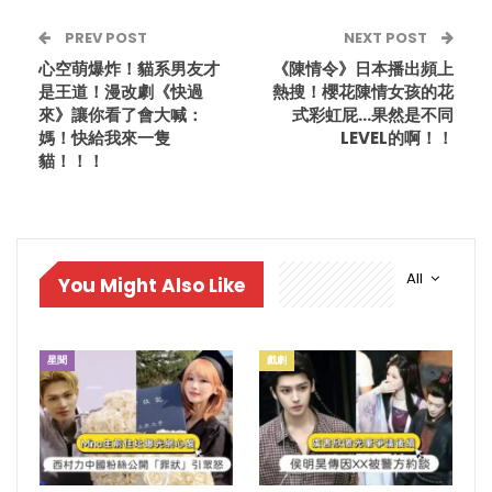
PREV POST
NEXT POST
心空萌爆炸！貓系男友才
《陳情令》日本播出頻上
是王道！漫改劇《快過
熱搜！櫻花陳情女孩的花
來》讓你看了會大喊：
式彩虹屁…果然是不同
媽！快給我來一隻
LEVEL的啊！！
貓！！！
All
You Might Also Like
星聞
戲劇