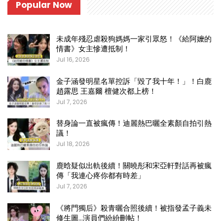
Popular Now
未成年殘忍虐殺狗媽媽一家引眾怒！《給阿嬤的
情書》女主慘遭抵制！
Jul 16, 2026
金子涵發明星名單控訴「毀了我十年！」！白鹿
趙露思 王嘉爾 檀健次都上榜！
Jul 7, 2026
替身論一直被瘋傳！迪麗熱巴曬全素顏自拍引熱
議！
Jul 18, 2026
鹿晗疑似出軌後續！關曉彤和宋亞軒對話再被瘋
傳「我連心疼你都有時差」
Jul 7, 2026
《將門獨后》殺青曬合照後續！被指發孟子義未
修生圖…演員們紛紛刪帖！