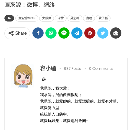
圖來源：微博、網絡
創造營2020
大張偉
宋茜
羅志祥
鹿晗
黃子韜
Share
容小編
987 Posts
0 Comments
我承認，我大愛；
我承認，混的飯圈很亂；
我承認，就愛帥的、就愛漂釀的、就愛有才華、
就愛努力型…
統統納入口袋中。
就愛玩娛樂，就愛亂混飯圈~