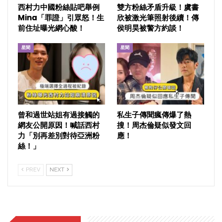
西村力中國粉絲貼吧舉例
雙方粉絲矛盾升級！虞書
Mina「罪證」引眾怒！生
欣被激光筆照射後續！傳
前住址曝光網心酸！
侯明昊被警方約談！
星聞
星聞
曾和過世站姐有過接觸的
私生子傳聞瘋傳爆了熱
網友公開原因！喊話西村
搜！周杰倫疑似發文回
力「別再差別對待亞洲粉
應！
絲！」
PREV
NEXT