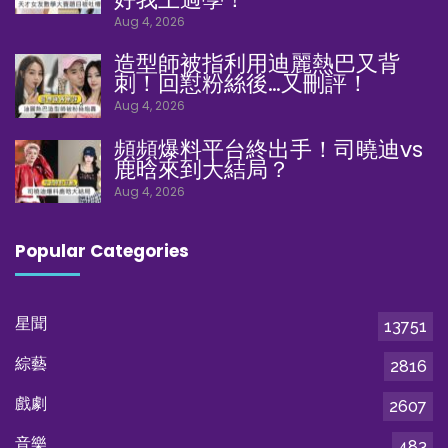
Aug 4, 2026
造型師被指利用迪麗熱巴又背
刺！回懟粉絲後…又刪評！
Aug 4, 2026
頻頻爆料平台終出手！司曉迪vs
鹿晗來到大結局？
Aug 4, 2026
Popular Categories
星聞
13751
綜藝
2816
戲劇
2607
音樂
483