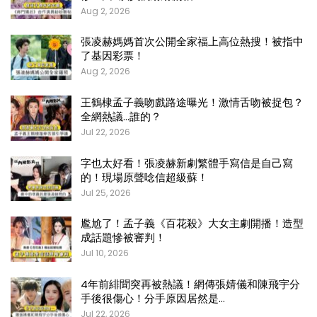
Aug 2, 2026
張凌赫媽媽首次公開全家福上高位熱搜！被指中
了基因彩票！
Aug 2, 2026
王鶴棣孟子義吻戲路途曝光！激情舌吻被捉包？
全網熱議…誰的？
Jul 22, 2026
字也太好看！張凌赫新劇繁體手寫信是自己寫
的！現場原聲唸信超級蘇！
Jul 25, 2026
尷尬了！孟子義《百花殺》大女主劇開播！造型
成話題慘被審判！
Jul 10, 2026
4年前緋聞突再被熱議！網傳張婧儀和陳飛宇分
手後很傷心！分手原因居然是…
Jul 22, 2026