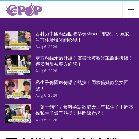
西村力中國粉絲貼吧舉例Mina「罪證」引眾怒！
生前住址曝光網心酸！
Aug 6, 2026
雙方粉絲矛盾升級！虞書欣被激光筆照射後續！
傳侯明昊被警方約談！
Aug 6, 2026
私生子傳聞瘋傳爆了熱搜！周杰倫疑似發文回
應！
Aug 5, 2026
「第一狗仔」爆料華語歌唱天王有私生子！周杰
倫私生子爆了熱搜！時間線看起！
Aug 5, 2026