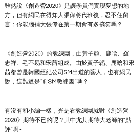
雖然說《創造營2020》是讓學員們實現夢想的地
方，但有網民在得知大張偉將代班後，忍不住留
言：你能腦補大張偉在第一期會有多搞笑嗎？
《創造營2020》的教練團，由黃子韜、鹿晗、羅
志祥、毛不易和宋茜組成。由於黃子韜、鹿晗和宋
茜都曾是韓國經紀公司SM出道的藝人，也有網民
說，這難道是“前SM教練團”嗎？
有沒有和小編一樣，光是看教練團就對《創造營
2020》期待不已的呢？其中尤其期待大老師的“點
評”啊~