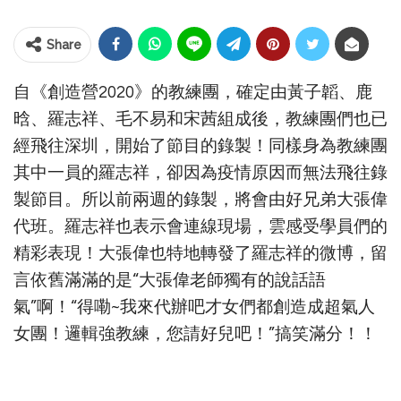
Share
自《創造營2020》的教練團，確定由黃子韜、鹿
晗、羅志祥、毛不易和宋茜組成後，教練團們也已
經飛往深圳，開始了節目的錄製！同樣身為教練團
其中一員的羅志祥，卻因為疫情原因而無法飛往錄
製節目。所以前兩週的錄製，將會由好兄弟大張偉
代班。羅志祥也表示會連線現場，雲感受學員們的
精彩表現！大張偉也特地轉發了羅志祥的微博，留
言依舊滿滿的是“大張偉老師獨有的說話語
氣”啊！“得嘞~我來代辦吧才女們都創造成超氣人
女團！邏輯強教練，您請好兒吧！”搞笑滿分！！