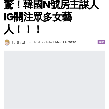
驚！韓國N號房主謀人
IG關注眾多女藝
人！！！
Last updated
Mar 24, 2020
星聞
By
容小編