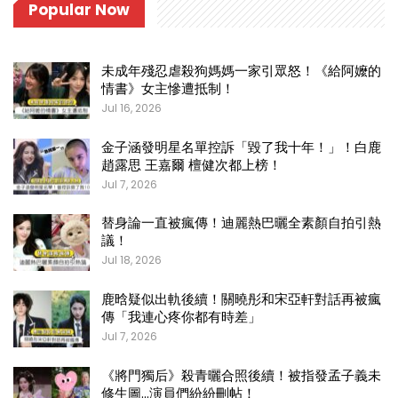
Popular Now
未成年殘忍虐殺狗媽媽一家引眾怒！《給阿嬤的
情書》女主慘遭抵制！
Jul 16, 2026
金子涵發明星名單控訴「毀了我十年！」！白鹿
趙露思 王嘉爾 檀健次都上榜！
Jul 7, 2026
替身論一直被瘋傳！迪麗熱巴曬全素顏自拍引熱
議！
Jul 18, 2026
鹿晗疑似出軌後續！關曉彤和宋亞軒對話再被瘋
傳「我連心疼你都有時差」
Jul 7, 2026
《將門獨后》殺青曬合照後續！被指發孟子義未
修生圖…演員們紛紛刪帖！