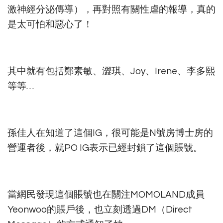
激神經分泌傳導），再對照有關性虐的報導，真的
是太可怕和惡心了！
其中就有包括鄭素敏、澀琪、Joy、Irene、李多熙
等等…
孫佳人在知道了這個IG，很可能是N號房博士房的
營運者後，就PO IG表示已經封鎖了這個賬號。
當網民發現這個賬號也在關注MOMOLAND成員
Yeonwoo的賬戶後，也立刻透過DM（Direct