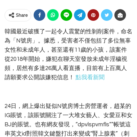
Share
韓國最近破獲了一起令人震驚的性剝削案件，命名
為「N號房」。據悉，受害者不僅包括了多位無辜
女性和未成年人，甚至還有11歲的小孩，該案件
從2018年開始，嫌犯在聊天室發放未成年淫穢視
頻，居然有多達26萬人看直播，目前有上百萬人
請願要求公開該嫌犯信息！
點我看新聞
24日，網上爆出疑似N號房博士房營運者，趙某的
IG賬號，該賬號關注了一大堆女藝人、女愛豆和女
BJ的賬號。也有網友發現，“dpvlspvmfls“”帳號這
串英文id對照韓文鍵盤打出來變成“腎上腺素”（刺