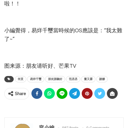
啦！！
小編覺得，易烊千璽當時候的OS應該是：“我太難
了~”
图来源：朋友请听好、芒果TV
何炅
易烊千璽
朋友請聽好
范丞丞
董又霖
謝娜
Share
容小編
987 Posts
0 Comments