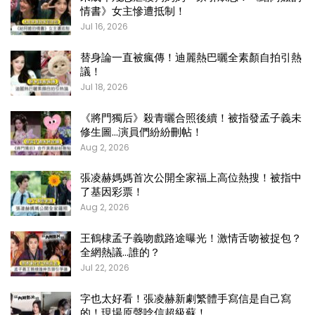
情書》女主慘遭抵制！
Jul 16, 2026
替身論一直被瘋傳！迪麗熱巴曬全素顏自拍引熱
議！
Jul 18, 2026
《將門獨后》殺青曬合照後續！被指發孟子義未
修生圖…演員們紛紛刪帖！
Aug 2, 2026
張凌赫媽媽首次公開全家福上高位熱搜！被指中
了基因彩票！
Aug 2, 2026
王鶴棣孟子義吻戲路途曝光！激情舌吻被捉包？
全網熱議…誰的？
Jul 22, 2026
字也太好看！張凌赫新劇繁體手寫信是自己寫
的！現場原聲唸信超級蘇！