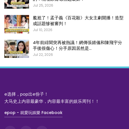
Jul 25, 2026
尷尬了！孟子義《百花殺》大女主劇開播！造型
成話題慘被審判！
Jul 10, 2026
4年前緋聞突再被熱議！網傳張婧儀和陳飛宇分
手後很傷心！分手原因居然是…
Jul 22, 2026
e选择，pop出e份子！
大马史上内容最豪华，内容最丰富的娱乐周刊！！
epop - 就愛玩娛樂 Facebook