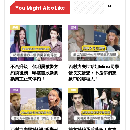
All
You Might Also Like
戲劇
星聞
不合升級！侯明昊被警方
西村力去世站姐Mina同學
約談後續！曝虞書欣新劇
發長文發聲：不是你們想
換男主正式停拍！
象中的那種人！
星聞
戲劇
西村力中國粉絲貼吧舉例
雙方粉絲矛盾升級！虞書