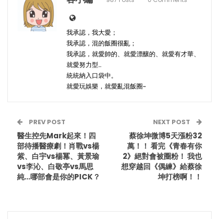
我承認，我大愛；
我承認，混的飯圈很亂；
我承認，就愛帥的、就愛漂釀的、就愛有才華、
就愛努力型…
統統納入口袋中。
就愛玩娛樂，就愛亂混飯圈~
PREV POST
NEXT POST
醫生控先Mark起來！四
蔡徐坤微博5天漲粉32
部待播醫療劇！肖戰vs楊
萬！！ 看完《青春有你
紫、白宇vs楊冪、黃景瑜
2》絕對會被圈粉！ 我也
vs李沁、白敬亭vs馬思
想穿越回《偶練》給蔡徐
純…哪部會是你的PICK？
坤打榜啊！！