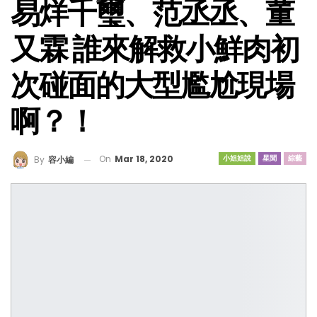
易烊千璽、范丞丞、董
又霖 誰來解救小鮮肉初
次碰面的大型尷尬現場
啊？！
On
Mar 18, 2020
小姐姐說
星聞
綜藝
By
容小編