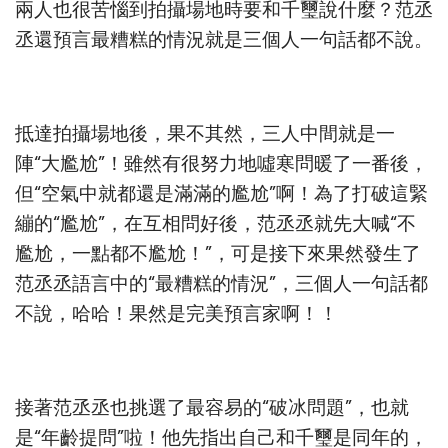
兩人也很苦惱到拍攝場地時要和千璽說什麼？范丞
丞還預言最糟糕的情況就是三個人一句話都不說。
抵達拍攝場地後，果不其然，三人中間就是一
陣“大尷尬”！雖然有很努力地噓寒問暖了一番後，
但“空氣中就都還是滿滿的尷尬”啊！為了打破這緊
繃的“尷尬”，在互相問好後，范丞丞就先大喊“不
尷尬，一點都不尷尬！”，可是接下來果然發生了
范丞丞語言中的“最糟糕的情況”，三個人一句話都
不說，哈哈！果然是完美預言家啊！！
接著范丞丞也挑選了最容易的“破冰問題”，也就
是“年齡提問”啦！他先指出自己和千璽是同年的，