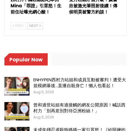
Mina「罪證」引眾怒！生
欣被激光筆照射後續！傳
前住址曝光網心酸！
侯明昊被警方約談！
PREV
NEXT
Popular Now
ENHYPEN西村力站姐和成員互動被審判！遭受大
規模網暴後…直播自殺身亡！懶人包看起！
Aug 5, 2026
曾和過世站姐有過接觸的網友公開原因！喊話西
村力「別再差別對待亞洲粉絲！」
Aug 5, 2026
未成年殘忍虐殺狗媽媽一家引眾怒！《給阿嬤的