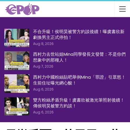
不合升級！侯明昊被警方約談後續！曝虞書欣新
劇換男主正式停拍！
Aug 8, 2026
西村力去世站姐Mina同學發長文發聲：不是你們
想象中的那種人！
Aug 7, 2026
西村力中國粉絲貼吧舉例Mina「罪證」引眾怒！
生前住址曝光網心酸！
Aug 6, 2026
雙方粉絲矛盾升級！虞書欣被激光筆照射後續！
傳侯明昊被警方約談！
Aug 6, 2026