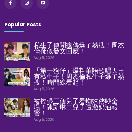
Popular Posts
私生子傳聞瘋傳爆了熱搜！周杰
倫疑似發文回應！
Aug 5, 2026
「第一狗仔」爆料華語歌唱天王
有私生子！周杰倫私生子爆了熱
搜！時間線看起！
Aug 5, 2026
被控帶三個兒子看蜘蛛俠吵全
場！陳凱琳二兒子遭潑奶油報
警！
Aug 5, 2026