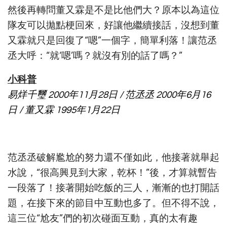
然後再轉問董又霖是不是比他們大？原本以為這位
隊友可以拋點梗回來，好讓他繼續接話，沒想到董
又霖就只是回復了“嗯”一個字，簡單利落！讓范丞
丞大呼：“就‘嗯’嗎？就沒有別的話了嗎？”
小科普
易烊千璽 2000年11月28日 / 范丞丞 2000年6月16
日 / 董又霖 1995年1月22日
范丞丞破解尷尬的努力還不僅如此，他接著就舉起
水說，“很高興見到大家，乾杯！”後，才算就暫告
一段落了！接著開始吃飯的三人，漸漸的也打開話
題，在接下來的節目中互動也多了。但不得不說，
這三位“尬友”們的初次碰面互動，真的太有趣