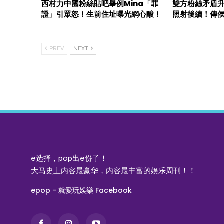
西村力中國粉絲貼吧舉例Mina「罪
雙方粉絲矛盾
證」引眾怒！生前住址曝光網心酸！
照射後續！傳
PREV
NEXT
e选择，pop出e份子！
大马史上内容最豪华，内容最丰富的娱乐周刊！！
epop - 就愛玩娛樂 Facebook