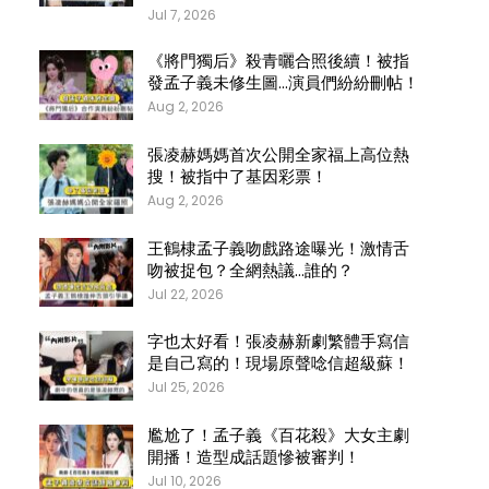
Jul 7, 2026
《將門獨后》殺青曬合照後續！被指
發孟子義未修生圖…演員們紛紛刪帖！
Aug 2, 2026
張凌赫媽媽首次公開全家福上高位熱
搜！被指中了基因彩票！
Aug 2, 2026
王鶴棣孟子義吻戲路途曝光！激情舌
吻被捉包？全網熱議…誰的？
Jul 22, 2026
字也太好看！張凌赫新劇繁體手寫信
是自己寫的！現場原聲唸信超級蘇！
Jul 25, 2026
尷尬了！孟子義《百花殺》大女主劇
開播！造型成話題慘被審判！
Jul 10, 2026