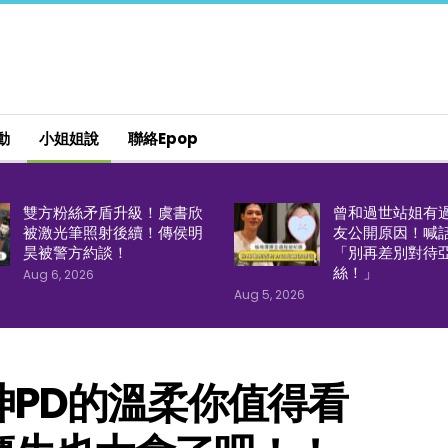
動
小姐姐說
聯絡epop
雙方粉絲矛盾升級！虞書欣
曾和過世站姐有
被激光筆照射後續！傳侯明
友公開原因！喊
昊被警方約談！
「別再差別對待
絲！」
Aug 6, 2026
Aug 5, 2026
PD的溫柔你值得看