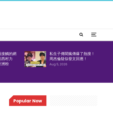
過接觸的網
私生子傳聞瘋傳爆了熱搜！
話西村力
周杰倫疑似發文回應！
亞洲粉
Aug 5, 2026
Popular Now