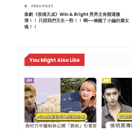
PREV POST
泰劇《假偶天成》Win & Bright 男男主角開通微
博！！ 只因我們天生一對！！ 啊~~喚醒了小編的腐女
魂！！
You Might Also Like
星聞
戲劇