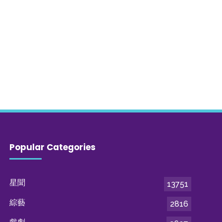
Popular Categories
星聞
13751
綜藝
2816