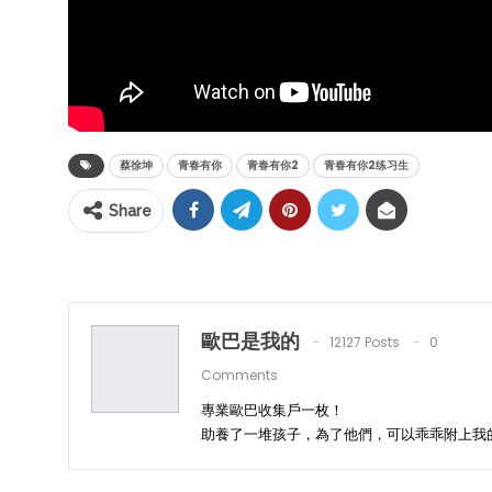
蔡徐坤
青春有你
青春有你2
青春有你2练习生
Share
歐巴是我的
12127 Posts
0
Comments
專業歐巴收集戶一枚！
助養了一堆孩子，為了他們，可以乖乖附上我