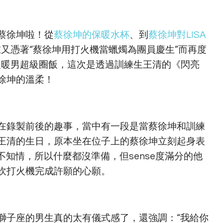
蔡徐坤啦！從
蔡徐坤的保暖水杯
、到
蔡徐坤對LISA
又憑著“蔡徐坤用打火機當蠟燭為團員慶生”而再度
級暖男超級圈飯，這次是透過訓練生王清的《閃亮
徐坤的溫柔！
在錄製前後的趣事，當中有一段是當蔡徐坤和訓練
王清的生日，原本坐在位子上的蔡徐坤立刻起身表
不知情，所以什麼都沒準備，但sense度滿分的他
吹打火機完成許願的心願。
獅子座的男生真的太有儀式感了，還強調：“我給你