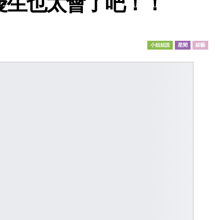
慶生也太會了吧！！
小姐姐說
星聞
綜藝