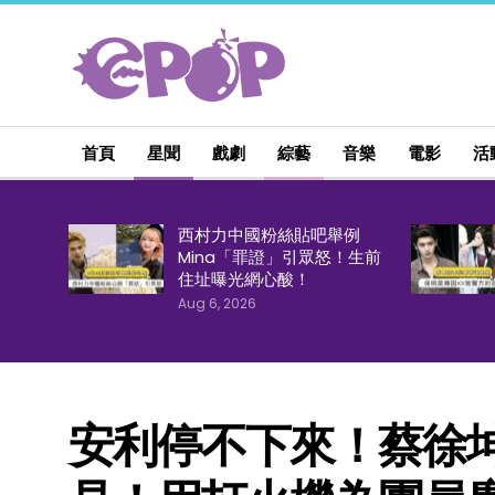
首頁
星聞
戲劇
綜藝
音樂
電影
活
西村力中國粉絲貼吧舉例
Mina「罪證」引眾怒！生前
住址曝光網心酸！
Aug 6, 2026
安利停不下來！蔡徐坤