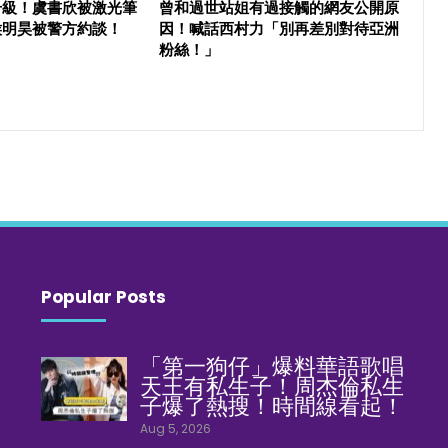
升級！虞書欣被激光筆
曾和過世站姐有過接觸的網友公開原
侯明昊被警方約談！
因！喊話西村力「別再差別對待亞洲
粉絲！」
Popular Posts
「第一狗仔」爆料華語歌唱
天王有私生子！周杰倫私生
子爆了熱搜！時間線看起！
Aug 5, 2026