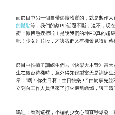
而節目中另一個自帶熱搜體質的，就是製作人
的體貼
等，我們的蔡PD話題不斷，這不，現在
衝上微博熱搜榜啦！是說我們的坤PD真的超
吧！少女》片段，才讓我們又有機會見證到蔡
節目中拍攝了訓練生們去《快樂大本營》當天
生在後台待機時，意外得知錄製當天是訓練生
示：“啊！你生日啊！生日快樂！” 由於事先並
立刻向工作人員借來了打火機當蠟燭，讓王清
嗚哇！看到這裡，小編的少女心簡直秒爆發！