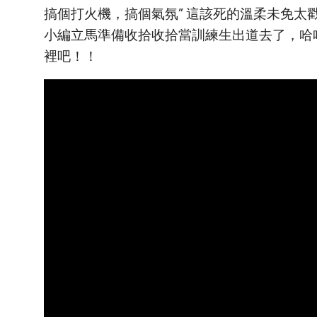
搞個打火機，搞個氣氛” 這該死的溫柔未免太
小編立馬準備收拾收拾當訓練生出道去了，哈
裡吧！！