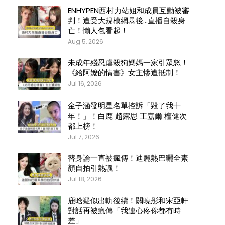
ENHYPEN西村力站姐和成員互動被審
判！遭受大規模網暴後…直播自殺身
亡！懶人包看起！
Aug 5, 2026
未成年殘忍虐殺狗媽媽一家引眾怒！
《給阿嬤的情書》女主慘遭抵制！
Jul 16, 2026
金子涵發明星名單控訴「毀了我十
年！」！白鹿 趙露思 王嘉爾 檀健次
都上榜！
Jul 7, 2026
替身論一直被瘋傳！迪麗熱巴曬全素
顏自拍引熱議！
Jul 18, 2026
鹿晗疑似出軌後續！關曉彤和宋亞軒
對話再被瘋傳「我連心疼你都有時
差」