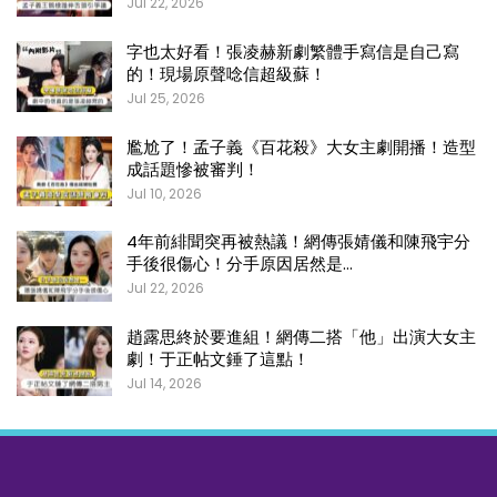
Jul 22, 2026
字也太好看！張凌赫新劇繁體手寫信是自己寫
的！現場原聲唸信超級蘇！
Jul 25, 2026
尷尬了！孟子義《百花殺》大女主劇開播！造型
成話題慘被審判！
Jul 10, 2026
4年前緋聞突再被熱議！網傳張婧儀和陳飛宇分
手後很傷心！分手原因居然是…
Jul 22, 2026
趙露思終於要進組！網傳二搭「他」出演大女主
劇！于正帖文錘了這點！
Jul 14, 2026