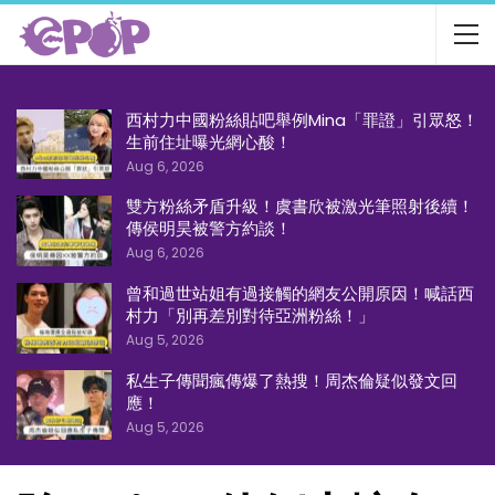
西村力中國粉絲貼吧舉例Mina「罪證」引眾怒！
生前住址曝光網心酸！
Aug 6, 2026
雙方粉絲矛盾升級！虞書欣被激光筆照射後續！
傳侯明昊被警方約談！
Aug 6, 2026
曾和過世站姐有過接觸的網友公開原因！喊話西
村力「別再差別對待亞洲粉絲！」
Aug 5, 2026
私生子傳聞瘋傳爆了熱搜！周杰倫疑似發文回
應！
Aug 5, 2026