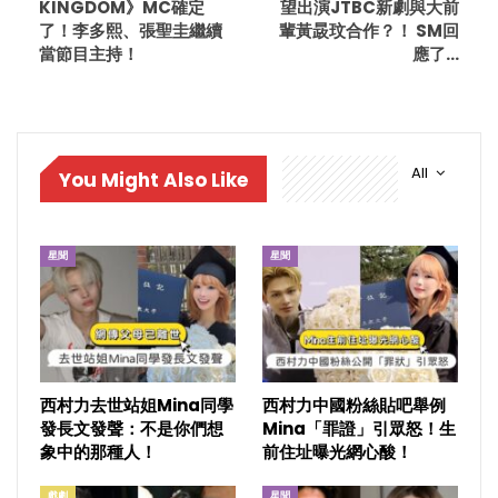
KINGDOM》MC確定
望出演JTBC新劇與大前
了！李多熙、張聖圭繼續
輩黃晸玟合作？！ SM回
當節目主持！
應了…
All
You Might Also Like
星聞
星聞
西村力去世站姐Mina同學
西村力中國粉絲貼吧舉例
發長文發聲：不是你們想
Mina「罪證」引眾怒！生
象中的那種人！
前住址曝光網心酸！
戲劇
星聞