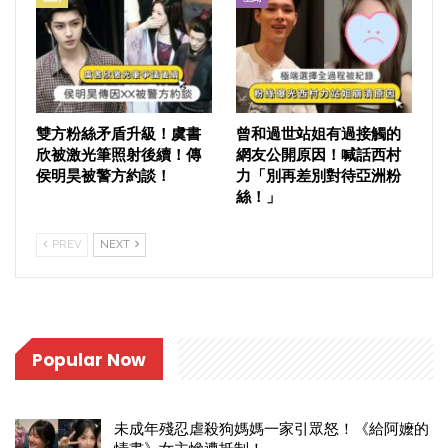
雙方粉絲矛盾升級！虞書
曾和過世站姐有過接觸的
欣被激光筆照射後續！傳
網友公開原因！喊話西村
侯明昊被警方約談！
力「別再差別對待亞洲粉
絲！」
PREV
NEXT
Popular Now
未成年殘忍虐殺狗媽媽一家引眾怒！《給阿嬤的