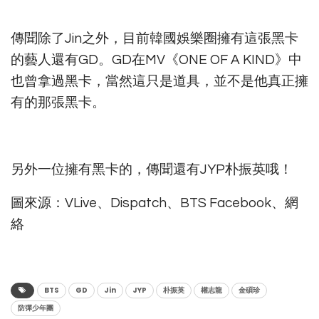
傳聞除了Jin之外，目前韓國娛樂圈擁有這張黑卡
的藝人還有GD。GD在MV《ONE OF A KIND》中
也曾拿過黑卡，當然這只是道具，並不是他真正擁
有的那張黑卡。
另外一位擁有黑卡的，傳聞還有JYP朴振英哦！
圖來源：VLive、Dispatch、BTS Facebook、網
絡
BTS
GD
Jin
JYP
朴振英
權志龍
金碩珍
防彈少年團