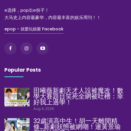
e选择，pop出e份子！
大马史上内容最豪华，内容最丰富的娱乐周刊！！
epop - 就愛玩娛樂 Facebook
Popular Posts
田曦薇新劇天才人設被魔改！數
學大賽題目笑死全網被吐槽：幸
好我上過學！
Aug 4, 2026
32歲演高中生！胡一天離開精
修…新劇狀態被網嘲！連黃景瑜