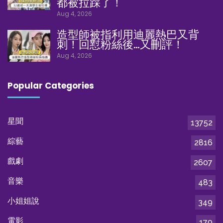
都被拉踩了！
Aug 4, 2026
造型師被指利用迪麗熱巴又背
刺！回懟粉絲後…又刪評！
Aug 4, 2026
Popular Categories
星聞
13752
綜藝
2816
戲劇
2607
音樂
483
小姐姐說
349
電影
179