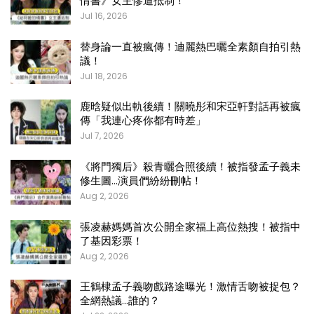
情書》女主慘遭抵制！
Jul 16, 2026
替身論一直被瘋傳！迪麗熱巴曬全素顏自拍引熱
議！
Jul 18, 2026
鹿晗疑似出軌後續！關曉彤和宋亞軒對話再被瘋
傳「我連心疼你都有時差」
Jul 7, 2026
《將門獨后》殺青曬合照後續！被指發孟子義未
修生圖…演員們紛紛刪帖！
Aug 2, 2026
張凌赫媽媽首次公開全家福上高位熱搜！被指中
了基因彩票！
Aug 2, 2026
王鶴棣孟子義吻戲路途曝光！激情舌吻被捉包？
全網熱議…誰的？