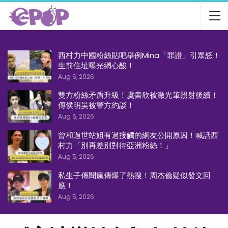
西村力中國粉絲貼吧舉例Mina「罪證」引眾怒！
生前住址曝光網心酸！
Aug 6, 2026
雙方粉絲矛盾升級！虞書欣被激光筆照射後續！
傳侯明昊被警方約談！
Aug 6, 2026
曾和過世站姐有過接觸的網友公開原因！喊話西
村力「別再差別對待亞洲粉絲！」
Aug 5, 2026
私生子傳聞瘋傳爆了熱搜！周杰倫疑似發文回
應！
Aug 5, 2026