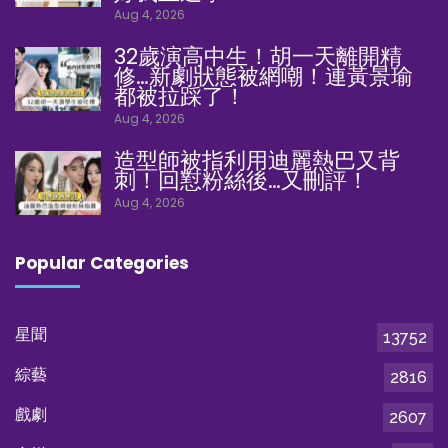
Aug 4, 2026
32歲演高中生！胡一天離開精
修…新劇狀態被網嘲！連黃景瑜
都被拉踩了！
Aug 4, 2026
造型師被指利用迪麗熱巴又背
刺！回懟粉絲後…又刪評！
Aug 4, 2026
Popular Categories
星聞
13752
綜藝
2816
戲劇
2607