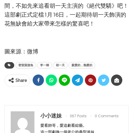
間，不如先來追看胡一天主演的《絕代雙驕》吧！
這部劇正式定檔1月16日，一起期待胡一天飾演的
花無缺會給大家帶來怎樣的驚喜吧！
圖來源：微博
密室困游魚
李一桐
胡一天
親愛的，熱愛的
Share
小小迷妹
367 Posts
0 Comments
愛看帥哥，愛追劇看綜藝。
追一部劇換一個老公的典型迷妹。