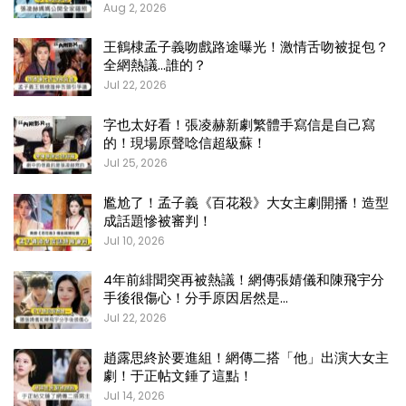
Aug 2, 2026
王鶴棣孟子義吻戲路途曝光！激情舌吻被捉包？
全網熱議…誰的？
Jul 22, 2026
字也太好看！張凌赫新劇繁體手寫信是自己寫
的！現場原聲唸信超級蘇！
Jul 25, 2026
尷尬了！孟子義《百花殺》大女主劇開播！造型
成話題慘被審判！
Jul 10, 2026
4年前緋聞突再被熱議！網傳張婧儀和陳飛宇分
手後很傷心！分手原因居然是…
Jul 22, 2026
趙露思終於要進組！網傳二搭「他」出演大女主
劇！于正帖文錘了這點！
Jul 14, 2026