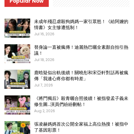
Popular Now
未成年殘忍虐殺狗媽媽一家引眾怒！《給阿嬤的
情書》女主慘遭抵制！
Jul 16, 2026
替身論一直被瘋傳！迪麗熱巴曬全素顏自拍引熱
議！
Jul 18, 2026
鹿晗疑似出軌後續！關曉彤和宋亞軒對話再被瘋
傳「我連心疼你都有時差」
Jul 7, 2026
《將門獨后》殺青曬合照後續！被指發孟子義未
修生圖…演員們紛紛刪帖！
Aug 2, 2026
張凌赫媽媽首次公開全家福上高位熱搜！被指中
了基因彩票！