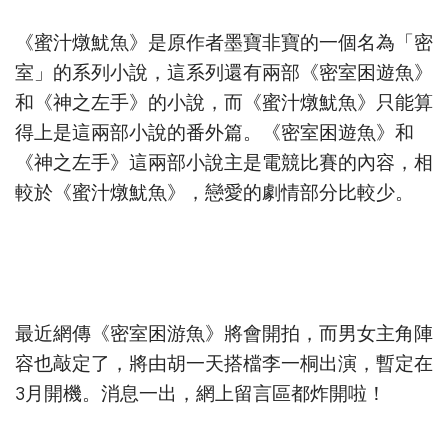
《蜜汁燉魷魚》是原作者墨寶非寶的一個名為「密
室」的系列小說，這系列還有兩部《密室困遊魚》
和《神之左手》的小說，而《蜜汁燉魷魚》只能算
得上是這兩部小說的番外篇。《密室困遊魚》和
《神之左手》這兩部小說主是電競比賽的內容，相
較於《蜜汁燉魷魚》，戀愛的劇情部分比較少。
最近網傳《密室困游魚》將會開拍，而男女主角陣
容也敲定了，將由胡一天搭檔李一桐出演，暫定在
3月開機。消息一出，網上留言區都炸開啦！