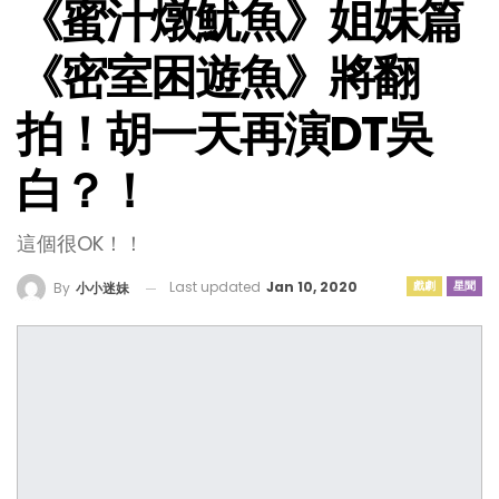
《蜜汁燉魷魚》姐妹篇
《密室困遊魚》將翻
拍！胡一天再演DT吳
白？！
這個很OK！！
Last updated
Jan 10, 2020
戲劇
星聞
By
小小迷妹