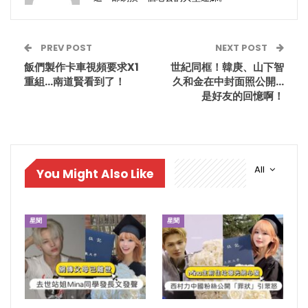
PREV POST
NEXT POST
飯們製作卡車視頻要求X1
世紀同框！韓庚、山下智
重組…南道賢看到了！
久和金在中封面照公開…
是好友的回憶啊！
All
You Might Also Like
星聞
星聞