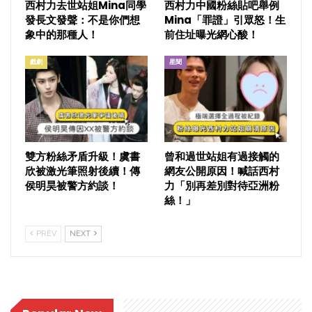
西村力去世站姐Mina同學
西村力中國粉絲貼吧舉例
發長文發聲：不是你們想
Mina「罪證」引眾怒！生
象中的那種人！
前住址曝光網心酸！
戲劇
星聞
雙方粉絲矛盾升級！虞書
曾和過世站姐有過接觸的
欣被激光筆照射後續！傳
網友公開原因！喊話西村
侯明昊被警方約談！
力「別再差別對待亞洲粉
絲！」
PREV
NEXT