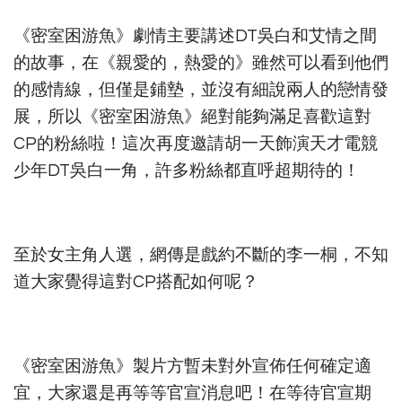
《密室困游魚》劇情主要講述DT吳白和艾情之間
的故事，在《親愛的，熱愛的》雖然可以看到他們
的感情線，但僅是鋪墊，並沒有細說兩人的戀情發
展，所以《密室困游魚》絕對能夠滿足喜歡這對
CP的粉絲啦！這次再度邀請胡一天飾演天才電競
少年DT吳白一角，許多粉絲都直呼超期待的！
至於女主角人選，網傳是戲約不斷的李一桐，不知
道大家覺得這對CP搭配如何呢？
《密室困游魚》製片方暫未對外宣佈任何確定適
宜，大家還是再等等官宣消息吧！在等待官宣期