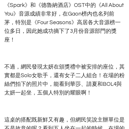
《Spark》和《德魯納酒店》OST中的《All About
You》音源成績非常好，在Gaon榜內也名列前
茅，特別是《Four Seasons》高居各大音源榜一
位多日，因此她成功摘下了3月份音源部門的獎
座！
不過，網民發現太妍在頒獎禮中被安排的座位，其
實都是Solo女歌手，還有女子二人組合！在場的粉
絲們拍下的照片中，能看到華莎、請夏和BOL4與
太妍一起坐，五個人特別的耀眼啊！
這桌的搭配既新鮮又有趣，但網民笑說主辦單位是
不是故意的呢？看到五人坐在一起的時候，在場的