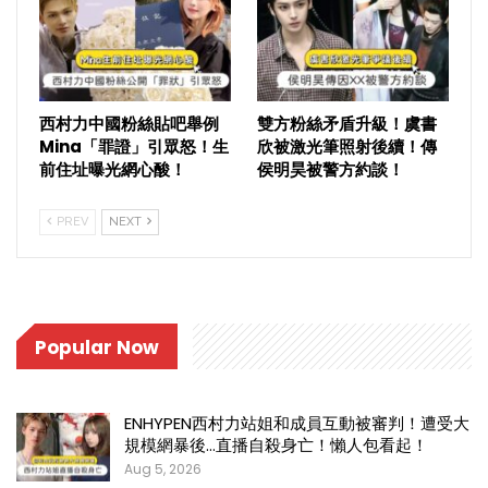
西村力中國粉絲貼吧舉例
雙方粉絲矛盾升級！虞書
Mina「罪證」引眾怒！生
欣被激光筆照射後續！傳
前住址曝光網心酸！
侯明昊被警方約談！
PREV
NEXT
Popular Now
ENHYPEN西村力站姐和成員互動被審判！遭受大
規模網暴後…直播自殺身亡！懶人包看起！
Aug 5, 2026