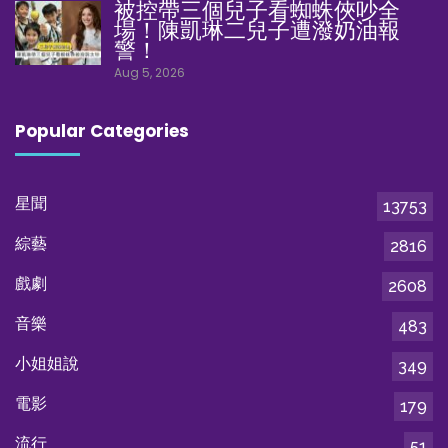
被控帶三個兒子看蜘蛛俠吵全
場！陳凱琳二兒子遭潑奶油報
警！
Aug 5, 2026
Popular Categories
星聞
13753
綜藝
2816
戲劇
2608
音樂
483
小姐姐說
349
電影
179
流行
51