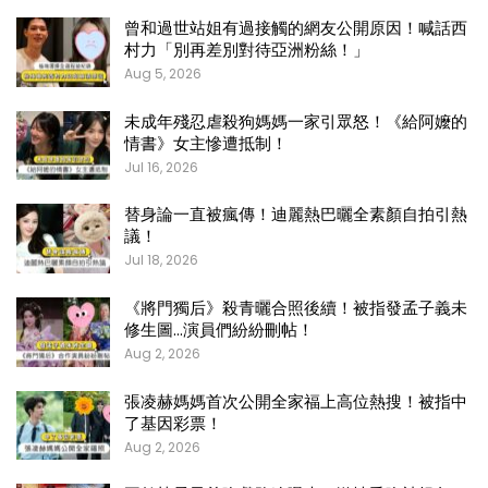
曾和過世站姐有過接觸的網友公開原因！喊話西
村力「別再差別對待亞洲粉絲！」
Aug 5, 2026
未成年殘忍虐殺狗媽媽一家引眾怒！《給阿嬤的
情書》女主慘遭抵制！
Jul 16, 2026
替身論一直被瘋傳！迪麗熱巴曬全素顏自拍引熱
議！
Jul 18, 2026
《將門獨后》殺青曬合照後續！被指發孟子義未
修生圖…演員們紛紛刪帖！
Aug 2, 2026
張凌赫媽媽首次公開全家福上高位熱搜！被指中
了基因彩票！
Aug 2, 2026