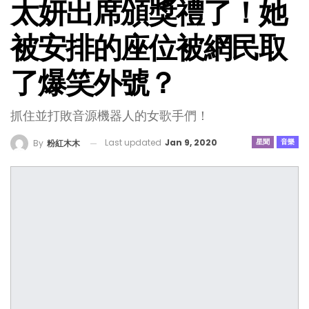
太妍出席頒獎禮了！她
被安排的座位被網民取
了爆笑外號？
抓住並打敗音源機器人的女歌手們！
Last updated
Jan 9, 2020
星聞
音樂
By
粉紅木木