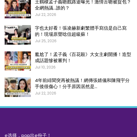
王鶴棣孟子義吻戲路途曝光！激情舌吻被捉包？
全網熱議…誰的？
Jul 22, 2026
字也太好看！張凌赫新劇繁體手寫信是自己寫
的！現場原聲唸信超級蘇！
Jul 25, 2026
尷尬了！孟子義《百花殺》大女主劇開播！造型
成話題慘被審判！
Jul 10, 2026
4年前緋聞突再被熱議！網傳張婧儀和陳飛宇分
手後很傷心！分手原因居然是…
Jul 22, 2026
e选择，pop出e份子！