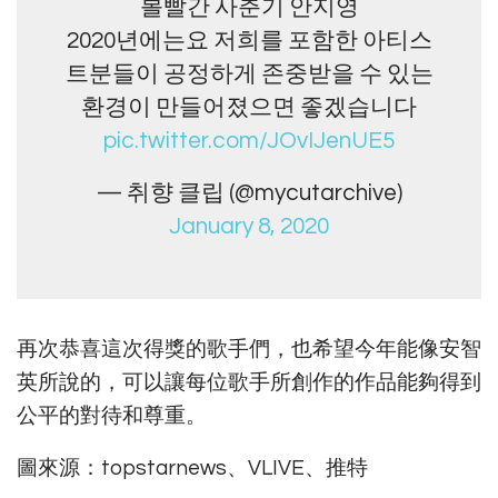
볼빨간 사춘기 안지영
2020년에는요 저희를 포함한 아티스
트분들이 공정하게 존중받을 수 있는
환경이 만들어졌으면 좋겠습니다
pic.twitter.com/JOvIJenUE5
— 취향 클립 (@mycutarchive)
January 8, 2020
再次恭喜這次得獎的歌手們，也希望今年能像安智
英所說的，可以讓每位歌手所創作的作品能夠得到
公平的對待和尊重。
圖來源：topstarnews、VLIVE、推特