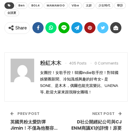
Ben
BOL4
MAMAMOO
Vibe
太妍
少女時代
華莎
金請夏
Share
粉紅木木
405 Posts
0 Comments
女團控！女歌手控！韓國Indie歌手控！對韓國
娛樂圈新聞、冷知識感興趣的好奇女~ 是
SONE、是木木，偶爾也能充當樂比、UAENA
等…歡迎大家來跟我聊女團哦！
PREV POST
NEXT POST
英國男粉太愛防彈
D社公開經紀公司與CJ
Jimin！不僅為他整容…
ENM商議X1的詳情！原要