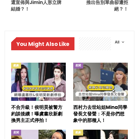
還宣佈與Jimin人形立牌
推出告別單曲卻遭拒
結婚？！
絕？！
All
You Might Also Like
戲劇
星聞
不合升級！侯明昊被警方
西村力去世站姐Mina同學
約談後續！曝虞書欣新劇
發長文發聲：不是你們想
換男主正式停拍！
象中的那種人！
星聞
戲劇