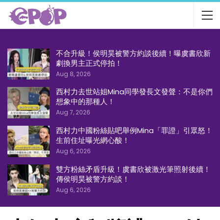
不合升級！侯明昊被警方約談後續！曝虞書欣新
劇換男主正式停拍！
Aug 8, 2026
西村力去世站姐Mina同學發長文發聲：不是你們
想象中的那種人！
Aug 7, 2026
西村力中國粉絲貼吧舉例Mina「罪證」引眾怒！
生前住址曝光網心酸！
Aug 6, 2026
雙方粉絲矛盾升級！虞書欣被激光筆照射後續！
傳侯明昊被警方約談！
Aug 6, 2026