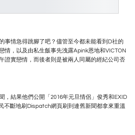
報導的事情急得跳腳了吧？儘管至今都未能看到D社的
，以及由私生飯事先洩露Apink恩地和VICTON
上午證實戀情，而後者則是被兩人同屬的經紀公司否
新聞，結果他們公開「2016年元旦情侶」俊秀和EXID
不斷地刷Dispatch網頁刷到連舊新聞都拿來重溫