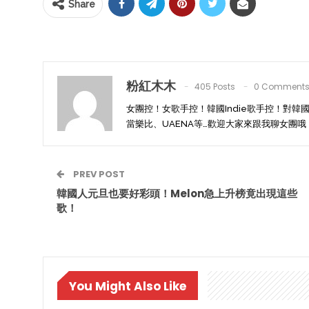
Share
粉紅木木
405 Posts
0 Comment
女團控！女歌手控！韓國Indie歌手控！對韓
當樂比、UAENA等…歡迎大家來跟我聊女團哦
PREV POST
韓國人元旦也要好彩頭！Melon急上升榜竟出現這些
歌！
You Might Also Like