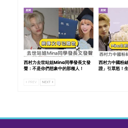
星聞
星聞
西村力去世站姐Mina同學發長文發
西村力中國粉絲
聲：不是你們想象中的那種人！
證」引眾怒！
PREV
NEXT