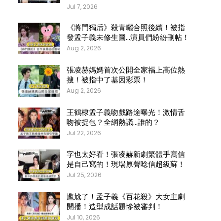
Jul 7, 2026
《將門獨后》殺青曬合照後續！被指
發孟子義未修生圖…演員們紛紛刪帖！
Aug 2, 2026
張凌赫媽媽首次公開全家福上高位熱
搜！被指中了基因彩票！
Aug 2, 2026
王鶴棣孟子義吻戲路途曝光！激情舌
吻被捉包？全網熱議…誰的？
Jul 22, 2026
字也太好看！張凌赫新劇繁體手寫信
是自己寫的！現場原聲唸信超級蘇！
Jul 25, 2026
尷尬了！孟子義《百花殺》大女主劇
開播！造型成話題慘被審判！
Jul 10, 2026