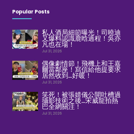
Popular Posts
私人酒局細節曝光！司曉迪
又爆料認識鹿晗過程！吳亦
凡也在場！
Jul 31, 2026
偶像劇情節！飛機上和王嘉
爾當鄰座！寫信給他提要求
居然收到…好暖！
Jul 31, 2026
笑死！被張婧儀公開吐槽過
攝影技術之後…宋威龍拍熱
巴全網關注！
Jul 31, 2026