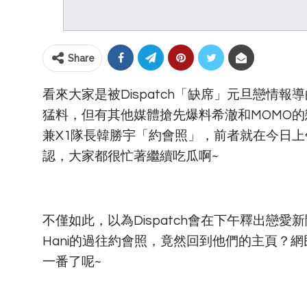
Share
看來大家是被Dispatch「缺席」元旦戀情
猛料，但有其他媒體搶先爆料希澈和MOMO的戀情
兼X1隊長韓勝宇「約會照」，前者就在今日
認，大家都很忙著繼續吃瓜啊~
不僅如此，以為Dispatch會在下午釋出戀愛
Hani的過往約會照，竟然回到他們的主頁？網民
一番了呢~