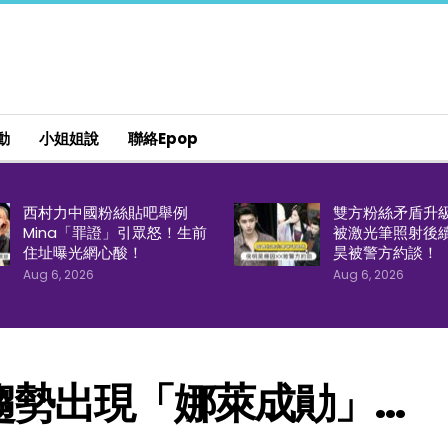
動
小姐姐說
聯絡epop
西村力中國粉絲貼吧舉例
雙方粉絲矛盾升
Mina「罪證」引眾怒！生前
被激光筆照射後
住址曝光網心酸！
昊被警方約談！
Aug 6, 2026
Aug 6, 2026
趨勢出現「娜萊成勛」…