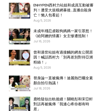
ENHYPEN西村力站姐和成員互動被審
判！遭受大規模網暴後…直播自殺身
亡！懶人包看起！
Aug 5, 2026
未成年殘忍虐殺狗媽媽一家引眾怒！
《給阿嬤的情書》女主慘遭抵制！
Jul 16, 2026
曾和過世站姐有過接觸的網友公開原
因！喊話西村力「別再差別對待亞洲
粉絲！」
Aug 5, 2026
替身論一直被瘋傳！迪麗熱巴曬全素
顏自拍引熱議！
Jul 18, 2026
鹿晗疑似出軌後續！關曉彤和宋亞軒
對話再被瘋傳「我連心疼你都有時
差」