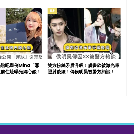
戲劇
貼吧舉例Mina「罪
雙方粉絲矛盾升級！虞書欣被激光筆
生前住址曝光網心酸！
照射後續！傳侯明昊被警方約談！