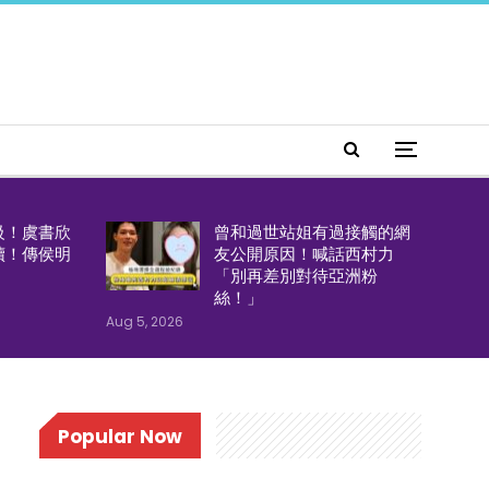
級！虞書欣
曾和過世站姐有過接觸的網
續！傳侯明
友公開原因！喊話西村力
「別再差別對待亞洲粉
絲！」
Aug 5, 2026
Popular Now