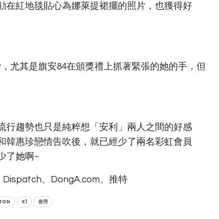
勛在紅地毯貼心為娜萊提裙擺的照片，也獲得好
P，尤其是旗安84在頒獎禮上抓著緊張的她的手，但
流行趨勢也只是純粹想「安利」兩人之間的好感
和韓惠珍戀情告吹後，就已經少了兩名彩虹會員
少了她啊~
、Dispatch、DongA.com、推特
TON
X1
俊秀