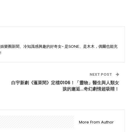
s
國娛樂圈新聞、冷知識感興趣的好奇女~ 是SONE、是木木，偶爾也能充
！
NEXT POST
白宇新劇《蓬萊間》定檔0106！「靈物」醫生與人類女
孩的邂逅…奇幻劇情超吸睛！
More From Author