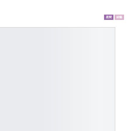
星聞
綜藝