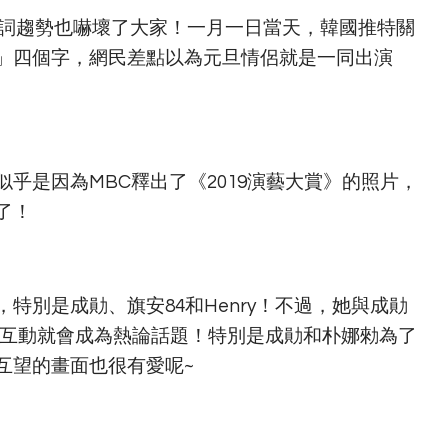
關鍵詞趨勢也嚇壞了大家！一月一日當天，韓國推特關
」四個字，網民差點以為元旦情侶就是一同出演
乎是因為MBC釋出了《2019演藝大賞》的照片，
了！
特別是成勛、旗安84和Henry！不過，她與成勛
只要有互動就會成為熱論話題！特別是成勛和朴娜勑為了
互望的畫面也很有愛呢~