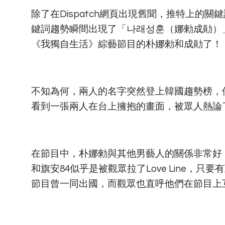
除了在Dispatch網頁出現舊聞，推特上的
鍵詞趨勢瞬間出現了「나래성훈（娜勑成勛）
《我獨自生活》綜藝節目的朴娜勑和成勛了！
不知為何，兩人的名字突然登上韓國趨勢榜，似
看到一張兩人在台上擁抱的畫面，被眾人熱論
在節目中，朴娜勑與其他男藝人的關係非常好，
和旗安84似乎是被觀眾拉了Love Line，
節目曾一同出國，而觀眾也直呼他們在節目上