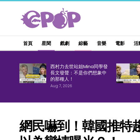
首頁
星聞
戲劇
綜藝
音樂
電影
活
西村力去世站姐Mina同學發
長文發聲：不是你們想象中
的那種人！
Aug 7, 2026
網民嚇到！韓國推特