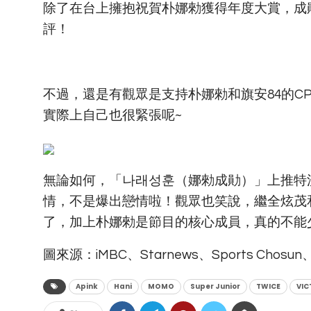
除了在台上擁抱祝賀朴娜勑獲得年度大賞，成
評！
不過，還是有觀眾是支持朴娜勑和旗安84的C
實際上自己也很緊張呢~
無論如何，「나래성훈（娜勑成勛）」上推特
情，不是爆出戀情啦！觀眾也笑說，繼全炫茂
了，加上朴娜勑是節目的核心成員，真的不能
圖來源：iMBC、Starnews、Sports Chosun
Apink
Hani
MOMO
Super Junior
TWICE
VIC