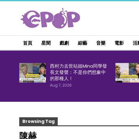
首頁
星聞
戲劇
綜藝
音樂
電影
活
西村力去世站姐Mina同學發
長文發聲：不是你們想象中
的那種人！
Aug 7, 2026
Browsing Tag
陳赫