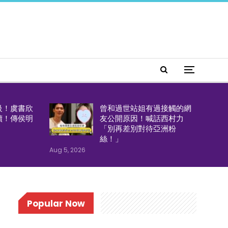
級！虞書欣
曾和過世站姐有過接觸的網
續！傳侯明
友公開原因！喊話西村力
「別再差別對待亞洲粉
絲！」
Aug 5, 2026
Popular Now