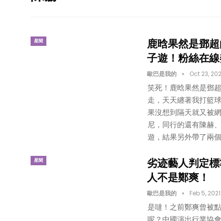
鹿晗果然是鄧超
星聞
子遊！粉絲在線
歐巴是我的
Oct 23, 202
笑死！鹿晗果然是鄧超
走，天天纏著我打籃球
果沒想到隔天就又被
尼，同行的還有陳赫、
遊，結果另外帶了兩個
劣迹藝人判定標
星聞
人不是鄭爽！
歐巴是我的
Feb 5, 2021
是噠！之前鄭爽曾被
呢？中國演出行業協會