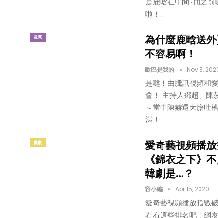
是鹿晗在中間~而之前
啦！…
為什麼鹿晗送外
星聞
不容易啊！
歐巴是我的
Nov 3, 202
是噠！由騰訊視頻和愛
會！ 主持人鄧超、陳
～當中陳赫還大膽吐
滿！…
愛奇藝視頻播放
戲劇
《錦衣之下》不
韓劇是…？
容小編
Apr 15, 2020
愛奇藝視頻播放指數破
看看這些排名吧！網