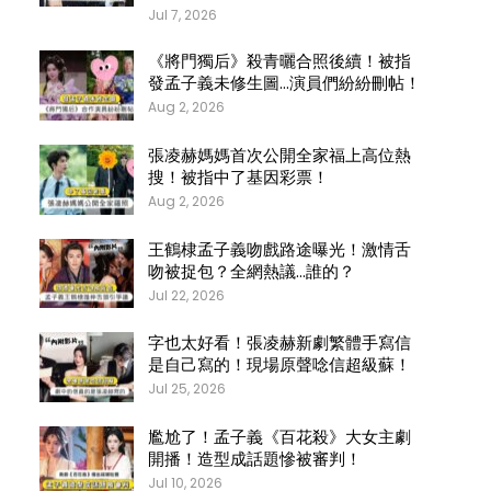
Jul 7, 2026
《將門獨后》殺青曬合照後續！被指
發孟子義未修生圖…演員們紛紛刪帖！
Aug 2, 2026
張凌赫媽媽首次公開全家福上高位熱
搜！被指中了基因彩票！
Aug 2, 2026
王鶴棣孟子義吻戲路途曝光！激情舌
吻被捉包？全網熱議…誰的？
Jul 22, 2026
字也太好看！張凌赫新劇繁體手寫信
是自己寫的！現場原聲唸信超級蘇！
Jul 25, 2026
尷尬了！孟子義《百花殺》大女主劇
開播！造型成話題慘被審判！
Jul 10, 2026