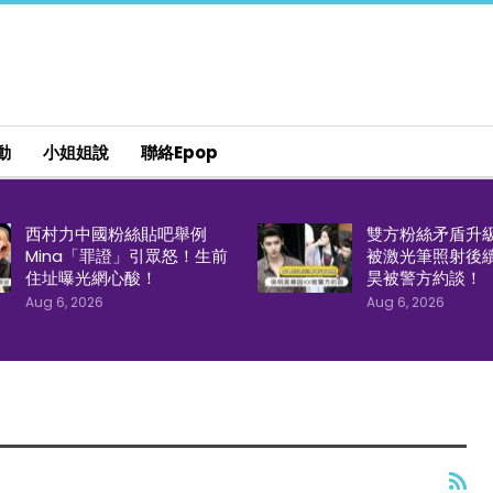
動
小姐姐說
聯絡epop
西村力中國粉絲貼吧舉例
雙方粉絲矛盾升
Mina「罪證」引眾怒！生前
被激光筆照射後
住址曝光網心酸！
昊被警方約談！
Aug 6, 2026
Aug 6, 2026