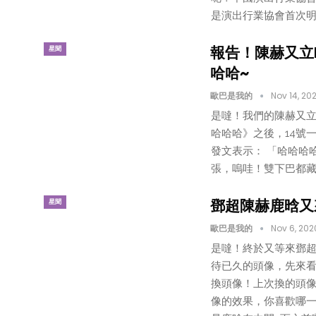
是演出行業協會首次明
報告！陳赫又立
星聞
哈哈~
歐巴是我的
Nov 14, 20
是噠！我們的陳赫又立
哈哈哈》之後，14號
發文表示： 「哈哈哈
張，嗚哇！雙下巴都藏
鄧超陳赫鹿晗又
星聞
歐巴是我的
Nov 6, 202
是噠！終於又等來鄧
待已久的頭像，先來看
換頭像！上次換的頭像
像的效果，你喜歡哪一