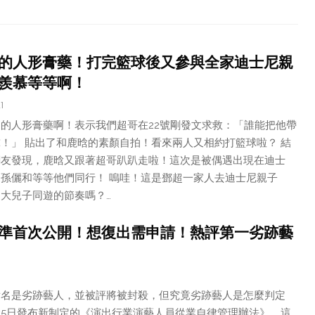
的人形膏藥！打完籃球後又參與全家迪士尼親
羨慕等等啊！
1
的人形膏藥啊！表示我們超哥在22號剛發文求救：「誰能把他帶
！」 貼出了和鹿晗的素顏自拍！看來兩人又相約打籃球啦？ 結
網友發現，鹿晗又跟著超哥趴趴走啦！這次是被偶遇出現在迪士
孫儷和等等他們同行！ 嗚哇！這是鄧超一家人去迪士尼親子
大兒子同遊的節奏嗎？…
準首次公開！想復出需申請！熱評第一劣跡藝
點名是劣跡藝人，並被評將被封殺，但究竟劣跡藝人是怎麼判定
5日發布新制定的《演出行業演藝人員從業自律管理辦法》，這