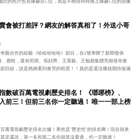
曬出的照片也有陳赫在C位，就是不曉得何時換上陳赫C位的頭像
賣會被打差評？網友的解答真相了！外送小哥
0
奇藝合作的綜藝《哈哈哈哈哈》節目，在2號舉辦了新聞發佈
赫、鹿晗，還有田雨、張顔齊、王晨藝、王勉都集體亮相發布會
槽節目組，說是媽媽看到會哭的程度！！真的是還沒播就期待值滿
指數破百萬電視劇歷史排名！ 《瑯琊榜》、
入前三！但前三名你一定聽過！ 唯一一部上榜
百萬電視劇歷史排名出爐！果然是“歷史性”的排名啊！現在就來
友甚至還說，第一名和第二名你就算沒看過，也一定聽過！