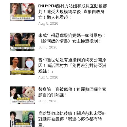
ENHYPEN西村力站姐和成員互動被審
判！遭受大規模網暴後…直播自殺身
亡！懶人包看起！
Aug 5, 2026
未成年殘忍虐殺狗媽媽一家引眾怒！
《給阿嬤的情書》女主慘遭抵制！
Jul 16, 2026
曾和過世站姐有過接觸的網友公開原
因！喊話西村力「別再差別對待亞洲
粉絲！」
Aug 5, 2026
替身論一直被瘋傳！迪麗熱巴曬全素
顏自拍引熱議！
Jul 18, 2026
鹿晗疑似出軌後續！關曉彤和宋亞軒
對話再被瘋傳「我連心疼你都有時
差」