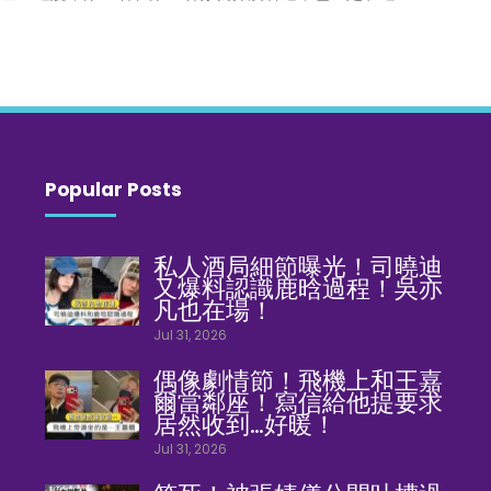
Popular Posts
私人酒局細節曝光！司曉迪
又爆料認識鹿晗過程！吳亦
凡也在場！
Jul 31, 2026
偶像劇情節！飛機上和王嘉
爾當鄰座！寫信給他提要求
居然收到…好暖！
Jul 31, 2026