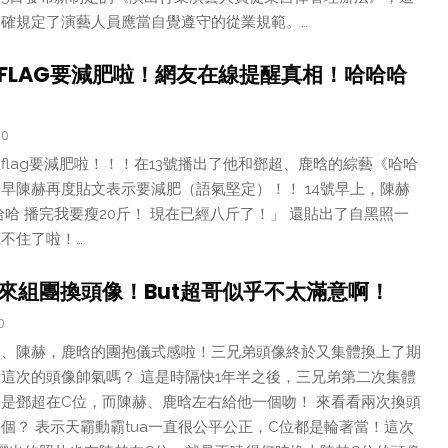
確規定了演藝人員應當自覺遵守的從業規範。…
FLAG要減肥啦！網友在線提醒真相！哈哈哈
20
flag要減肥啦！！！在13號播出了他和鄧超、鹿晗的綜藝《哈哈
一早陳赫再度貼文表示要減肥（語氣堅定）！！ 14號早上，陳赫
哈哈 播完我要瘦20斤！ 現在已經八斤了！」 還貼出了自黑照一
不住了啦！…
來組團換頭像！But超哥似乎不太滿意啊！
0
超、陳赫，鹿晗的團抱儀式感啦！三兄弟頭像終於又集體換上了期
這次的頭像帥氣嗎？ 這是時隔快1年半之後，三兄弟第二次集體
是鄧超在C位，而陳赫、鹿晗左右給他一個吻！ 來看看兩次換頭
個？ 表示天霸動霸tua一直很公平公正，C位都是輪著當！這次