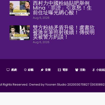
西村力中國粉絲貼吧舉例
Mina「罪證」引眾怒！生
前住址曝光網心酸！
Aug 6, 2026
雙方粉絲矛盾升級！虞書欣
被激光筆照射後續！傳侯明
昊被警方約談！
Aug 6, 2026
戲劇
綜藝
音樂
電影
活動
小姐姐
l Rights Reserved. Owned by Yooren Studio 202003070827 (0030892