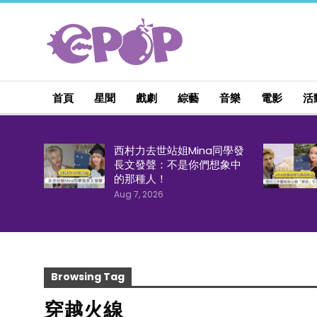
首頁
星聞
戲劇
綜藝
音樂
電影
活
西村力去世站姐Mina同學發
長文發聲：不是你們想象中
的那種人！
Aug 7, 2026
Browsing Tag
穿越火線