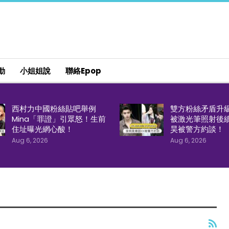
動
小姐姐說
聯絡epop
西村力中國粉絲貼吧舉例
雙方粉絲矛盾升
Mina「罪證」引眾怒！生前
被激光筆照射後
住址曝光網心酸！
昊被警方約談！
Aug 6, 2026
Aug 6, 2026