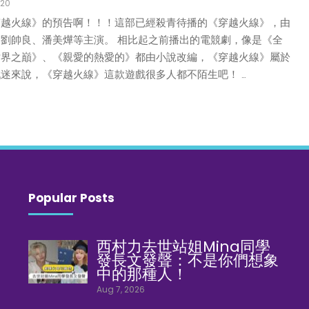
020
穿越火線》的預告啊！！！這部已經殺青待播的《穿越火線》，由
劉帥良、潘美燁等主演。 相比起之前播出的電競劇，像是《全
世界之巔》、《親愛的熱愛的》都由小說改編，《穿越火線》屬於
迷來說，《穿越火線》這款遊戲很多人都不陌生吧！ …
Popular Posts
西村力去世站姐Mina同學
發長文發聲：不是你們想象
中的那種人！
Aug 7, 2026