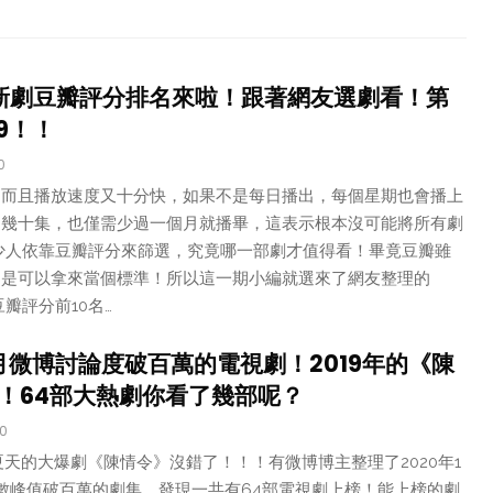
檔新劇豆瓣評分排名來啦！跟著網友選劇看！第
9！！
0
，而且播放速度又十分快，如果不是每日播出，每個星期也會播上
達幾十集，也僅需少過一個月就播畢，這表示根本沒可能將所有劇
少人依靠豆瓣評分來篩選，究竟哪一部劇才值得看！畢竟豆瓣雖
還是可以拿來當個標準！所以這一期小編就選來了網友整理的
豆瓣評分前10名…
7月微博討論度破百萬的電視劇！2019年的《陳
！64部大熱劇你看了幾部呢？
20
夏天的大爆劇《陳情令》沒錯了！！！有微博博主整理了2020年1
數峰值破百萬的劇集，發現一共有64部電視劇上榜！能上榜的劇