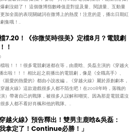
爆劇沒錯了！ 這個微博指數峰值是對提及量、閱讀量、互動量
！更加全面的表現關鍵詞在微博上的熱度！注意的是，播出日期紅
劇集哦！…
檔7.20！《你微笑時很美》定檔8月？電競劇
！！
0
定檔啦！！！很多電競劇迷都在等，由鹿晗、吳磊主演的《穿越火
日播出啦！！！ 相比起之前播出的電競劇，像是《全職高手》、
、《親愛的熱愛的》都由小說改編，《穿越火線》屬於原創劇本，
穿越火線》這款遊戲很多人都不陌生吧！在2008年時，落魄的
飾演）帶著自己的戰隊，被很多人誤解和嘲笑。因為那是電競還沒
很多人都不看好肖楓和他的戰隊。…
穿越火線》預告釋出！雙男主鹿晗&吳磊：
拿定了！Continue必勝！」