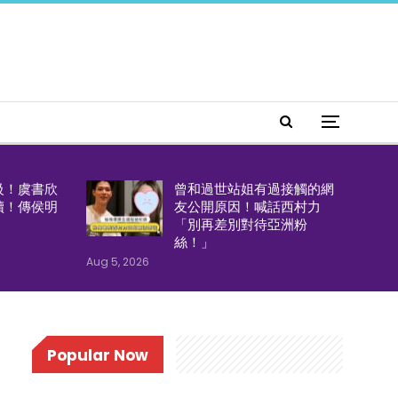
級！虞書欣
曾和過世站姐有過接觸的網
續！傳侯明
友公開原因！喊話西村力
「別再差別對待亞洲粉
絲！」
Aug 5, 2026
Popular Now