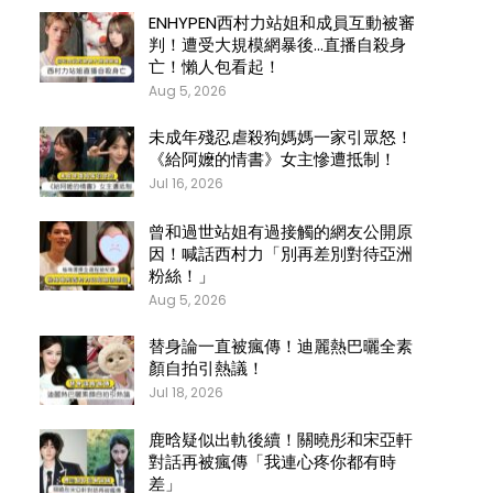
ENHYPEN西村力站姐和成員互動被審
判！遭受大規模網暴後…直播自殺身
亡！懶人包看起！
Aug 5, 2026
未成年殘忍虐殺狗媽媽一家引眾怒！
《給阿嬤的情書》女主慘遭抵制！
Jul 16, 2026
曾和過世站姐有過接觸的網友公開原
因！喊話西村力「別再差別對待亞洲
粉絲！」
Aug 5, 2026
替身論一直被瘋傳！迪麗熱巴曬全素
顏自拍引熱議！
Jul 18, 2026
鹿晗疑似出軌後續！關曉彤和宋亞軒
對話再被瘋傳「我連心疼你都有時
差」