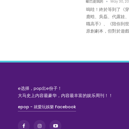
歐巴是我的
May 30, 2
嗚哇！終於等到了《
鹿晗、吳磊、代露娃、
職高手》、《陪你到
原創劇本，但對於遊戲
e选择，pop出e份子！
大马史上内容最豪华，内容最丰富的娱乐周刊！！
epop - 就愛玩娛樂 Facebook