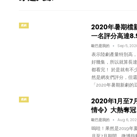
2020年暑期
戲劇
一名評分高達8.
歐巴是我的
Sep 5, 202
表示陸劇產量特別高
好幾集，所以就算長
都看完！ 於是就有不
然是網友們評分，但
「2020年暑期新劇的
2020年1月至
戲劇
情令》大熱奪冠
歐巴是我的
Aug 6, 20
嗚哇！果然是2019年
月至7月期間，微博指