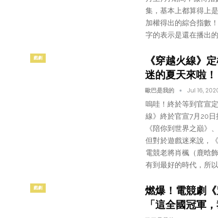
集，基本上都算得上是
加權得出的綜合指數
字的表示是還在播出的
《穿越火線》定
戲劇
迷的夏天來啦！
歐巴是我的
Jul 16, 202
嗚哇！終於等到官宣
線》終於官宣7月20
《陪你到世界之巔》
但對於遊戲迷來說，《
電競老將肖楓（鹿晗
有到最好的時代，所以
燃爆！電競劇《
戲劇
「這全國冠軍，我