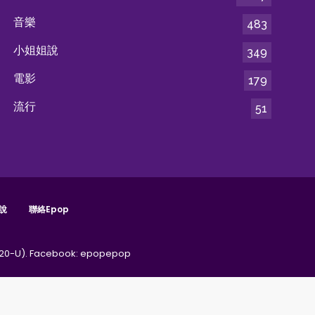
音樂
483
小姐姐說
349
電影
179
流行
51
說
聯絡epop
20-U).
Facebook:
epopepop