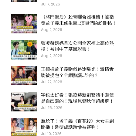
Jul 7, 2026
《將門獨后》殺青曬合照後續！被指
發孟子義未修生圖…演員們紛紛刪帖！
Aug 2, 2026
張凌赫媽媽首次公開全家福上高位熱
搜！被指中了基因彩票！
Aug 2, 2026
王鶴棣孟子義吻戲路途曝光！激情舌
吻被捉包？全網熱議…誰的？
Jul 22, 2026
字也太好看！張凌赫新劇繁體手寫信
是自己寫的！現場原聲唸信超級蘇！
Jul 25, 2026
尷尬了！孟子義《百花殺》大女主劇
開播！造型成話題慘被審判！
Jul 10, 2026