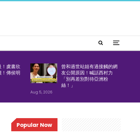
級！虞書欣
曾和過世站姐有過接觸的網
續！傳侯明
友公開原因！喊話西村力
「別再差別對待亞洲粉
絲！」
Aug 5, 2026
Popular Now