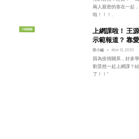
兩人親密的靠在一起
啦！！！…
上網課啦！ 王
小姐姐說
示範報道？ 靠
容小編
Mar 12, 2020
因為疫情關系，好多
劉昊然一起上網課？結
了！！”