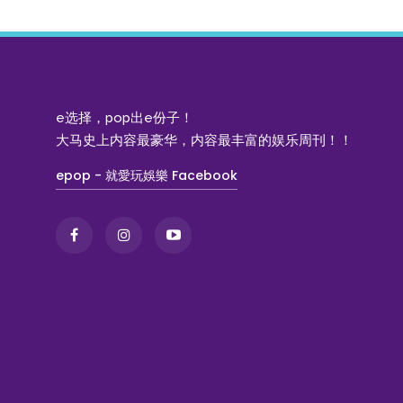
e选择，pop出e份子！
大马史上内容最豪华，内容最丰富的娱乐周刊！！
epop - 就愛玩娛樂 Facebook