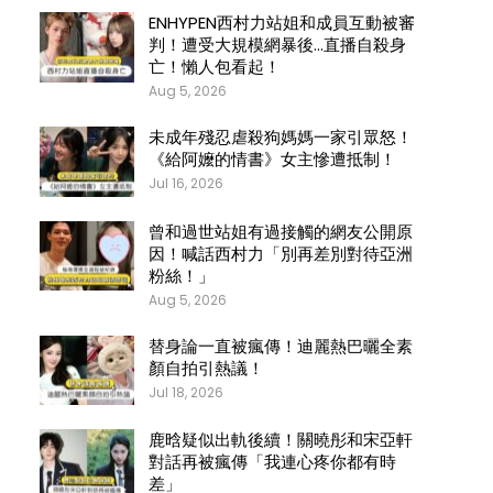
ENHYPEN西村力站姐和成員互動被審
判！遭受大規模網暴後…直播自殺身
亡！懶人包看起！
Aug 5, 2026
未成年殘忍虐殺狗媽媽一家引眾怒！
《給阿嬤的情書》女主慘遭抵制！
Jul 16, 2026
曾和過世站姐有過接觸的網友公開原
因！喊話西村力「別再差別對待亞洲
粉絲！」
Aug 5, 2026
替身論一直被瘋傳！迪麗熱巴曬全素
顏自拍引熱議！
Jul 18, 2026
鹿晗疑似出軌後續！關曉彤和宋亞軒
對話再被瘋傳「我連心疼你都有時
差」