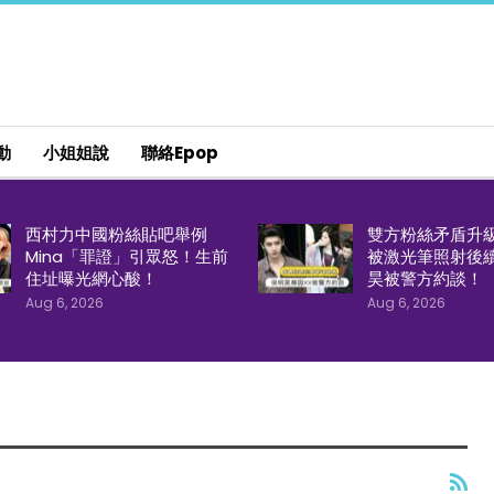
動
小姐姐說
聯絡epop
西村力中國粉絲貼吧舉例
雙方粉絲矛盾升
Mina「罪證」引眾怒！生前
被激光筆照射後
住址曝光網心酸！
昊被警方約談！
Aug 6, 2026
Aug 6, 2026