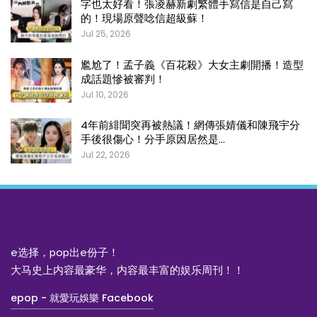
字也太好看！張凌赫新劇繁體手寫信是自己寫
的！現場原聲唸信超級蘇！
Jul 25, 2026
尷尬了！孟子義《百花殺》大女主劇開播！造型
成話題慘被審判！
Jul 10, 2026
4年前緋聞突再被熱議！網傳張婧儀和陳飛宇分
手後很傷心！分手原因居然是…
Jul 22, 2026
e选择，pop出e份子！
大马史上内容最豪华，内容最丰富的娱乐周刊！！
epop - 就愛玩娛樂 Facebook