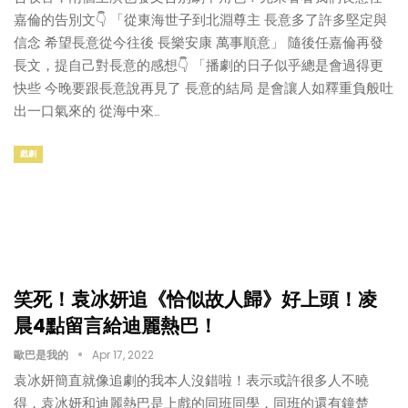
嘉倫的告別文👇 「從東海世子到北淵尊主 長意多了許多堅定與
信念 希望長意從今往後 長樂安康 萬事順意」 隨後任嘉倫再發
長文，提自己對長意的感想👇 「播劇的日子似乎總是會過得更
快些 今晚要跟長意說再見了 長意的結局 是會讓人如釋重負般吐
出一口氣來的 從海中來…
戲劇
笑死！袁冰妍追《恰似故人歸》好上頭！凌
晨4點留言給迪麗熱巴！
歐巴是我的
Apr 17, 2022
袁冰妍簡直就像追劇的我本人沒錯啦！表示或許很多人不曉
得，袁冰妍和迪麗熱巴是上戲的同班同學，同班的還有鐘楚