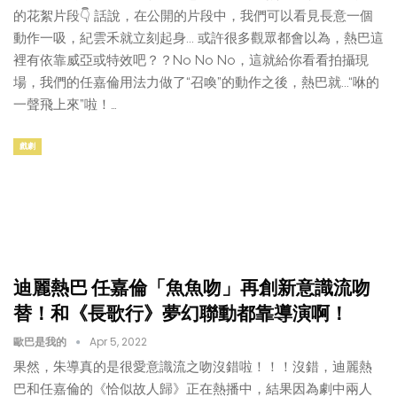
的花絮片段👇 話說，在公開的片段中，我們可以看見長意一個
動作一吸，紀雲禾就立刻起身... 或許很多觀眾都會以為，熱巴這
裡有依靠威亞或特效吧？？No No No，這就給你看看拍攝現
場，我們的任嘉倫用法力做了“召喚”的動作之後，熱巴就...“咻的
一聲飛上來”啦！…
戲劇
迪麗熱巴 任嘉倫「魚魚吻」再創新意識流吻
替！和《長歌行》夢幻聯動都靠導演啊！
歐巴是我的
Apr 5, 2022
果然，朱導真的是很愛意識流之吻沒錯啦！！！沒錯，迪麗熱
巴和任嘉倫的《恰似故人歸》正在熱播中，結果因為劇中兩人