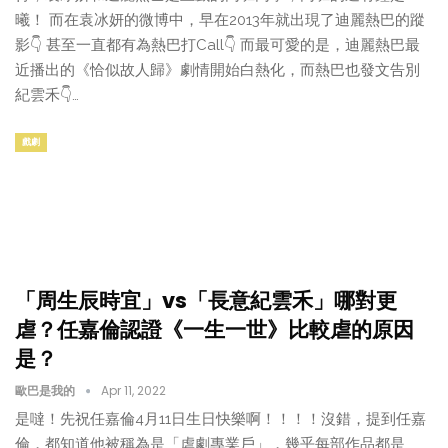
曦！ 而在袁冰妍的微博中，早在2013年就出現了迪麗熱巴的蹤
影👇 甚至一直都有為熱巴打Call👇 而最可愛的是，迪麗熱巴最
近播出的《恰似故人歸》劇情開始白熱化，而熱巴也發文告別
紀雲禾👇…
戲劇
「周生辰時宜」vs「長意紀雲禾」哪對更
虐？任嘉倫認證《一生一世》比較虐的原因
是？
歐巴是我的
Apr 11, 2022
是噠！先祝任嘉倫4月11日生日快樂啊！！！！沒錯，提到任嘉
倫，都知道他被稱為是「虐劇專業戶」，幾乎每部作品都是