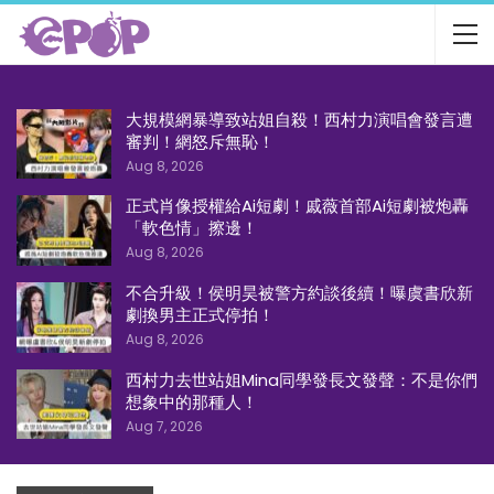
大規模網暴導致站姐自殺！西村力演唱會發言遭
審判！網怒斥無恥！
Aug 8, 2026
正式肖像授權給Ai短劇！戚薇首部Ai短劇被炮轟
「軟色情」擦邊！
Aug 8, 2026
不合升級！侯明昊被警方約談後續！曝虞書欣新
劇換男主正式停拍！
Aug 8, 2026
西村力去世站姐Mina同學發長文發聲：不是你們
想象中的那種人！
Aug 7, 2026