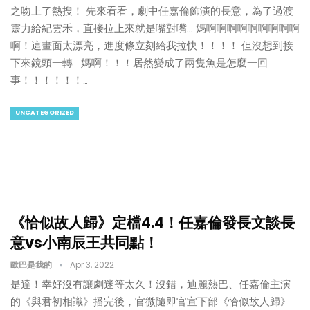
之吻上了熱搜！ 先來看看，劇中任嘉倫飾演的長意，為了過渡
靈力給紀雲禾，直接拉上來就是嘴對嘴... 媽啊啊啊啊啊啊啊啊啊
啊！這畫面太漂亮，進度條立刻給我拉快！！！！ 但沒想到接
下來鏡頭一轉....媽啊！！！居然變成了兩隻魚是怎麼一回
事！！！！！！…
UNCATEGORIZED
《恰似故人歸》定檔4.4！任嘉倫發長文談長
意vs小南辰王共同點！
歐巴是我的
Apr 3, 2022
是達！幸好沒有讓劇迷等太久！沒錯，迪麗熱巴、任嘉倫主演
的《與君初相識》播完後，官微隨即官宣下部《恰似故人歸》