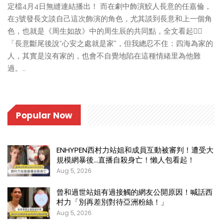
定檔4月4日無縫連結播出！ 而在劇中飾演鮫人長意的任嘉倫，
在3號發長文談自己這次飾演的角色，尤其談到長意和上一個角
色，也就是《周生如故》中的周生辰的共同點，全文看起👇🏻
「長意斷尾後說“心安之處就是家”，但我總忍不住：四海為家的
人，其實是沒有家的，也會不自覺地陷在這種情緒里為他難
過。…
Popular Now
ENHYPEN西村力站姐和成員互動被審判！遭受大
規模網暴後…直播自殺身亡！懶人包看起！
Aug 5, 2026
曾和過世站姐有過接觸的網友公開原因！喊話西
村力「別再差別對待亞洲粉絲！」
Aug 5, 2026