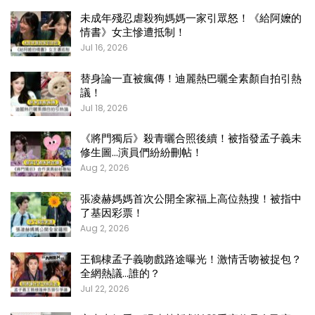
未成年殘忍虐殺狗媽媽一家引眾怒！《給阿嬤的
情書》女主慘遭抵制！
Jul 16, 2026
替身論一直被瘋傳！迪麗熱巴曬全素顏自拍引熱
議！
Jul 18, 2026
《將門獨后》殺青曬合照後續！被指發孟子義未
修生圖…演員們紛紛刪帖！
Aug 2, 2026
張凌赫媽媽首次公開全家福上高位熱搜！被指中
了基因彩票！
Aug 2, 2026
王鶴棣孟子義吻戲路途曝光！激情舌吻被捉包？
全網熱議…誰的？
Jul 22, 2026