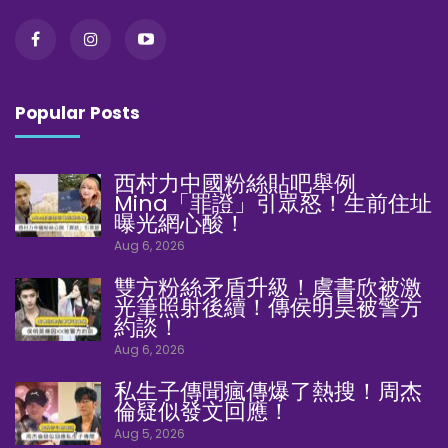
Popular Posts
西村力中國粉絲貼吧舉例
Mina「罪證」引眾怒！生前住址
曝光網心酸！
Aug 6, 2026
雙方粉絲矛盾升級！虞書欣被激
光筆照射後續！傳侯明昊被警方
約談！
Aug 6, 2026
私生子傳聞瘋傳爆了熱搜！周杰
倫疑似發文回應！
Aug 5, 2026