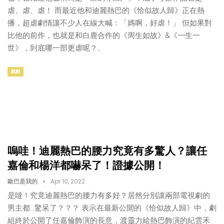
虐、虐、虐！ 而最近他和迪麗熱巴的《恰似故人歸》正在熱
播，超虐劇情讓不少人在線大喊：「媽啊，好虐！」 但如果對
比他的前作，也就是和白鹿合作的《周生如故》&《一生一
世》，到底哪一部更虐呢？…
戲劇
嗚哇！迪麗熱巴的腰力究竟有多驚人？讓任
嘉倫和楊洋都嚇呆了！證據公開！
歐巴是我的
Apr 10, 2022
是噠！究竟迪麗熱巴的腰力有多好？居然分別讓兩部電視劇的
男主都...驚呆了？？？ 表示在最新公開的《恰似故人歸》中，劇
組終於公開了任嘉倫飾演的長意，渡靈力給熱巴飾演的紀雲禾