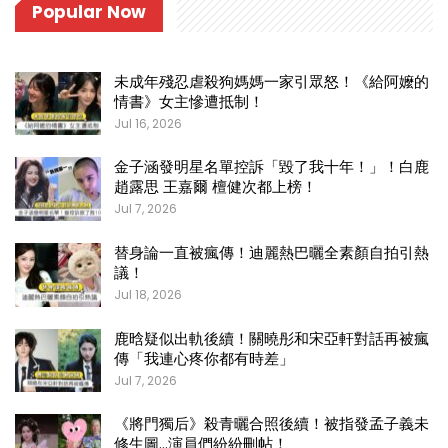
Popular Now
未成年殘忍虐殺狗媽媽一家引眾怒！《給阿嬤的
情書》女主慘遭抵制！
Jul 16, 2026
金子涵發明星名單控訴「毀了我十年！」！白鹿
趙露思 王嘉爾 檀健次都上榜！
Jul 7, 2026
替身論一直被瘋傳！迪麗熱巴曬全素顏自拍引熱
議！
Jul 18, 2026
鹿晗疑似出軌後續！關曉彤和宋亞軒對話再被瘋
傳「我連心疼你都有時差」
Jul 7, 2026
《將門獨后》殺青曬合照後續！被指發孟子義未
修生圖…演員們紛紛刪帖！