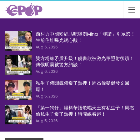
西村力中國粉絲貼吧舉例Mina「罪證」引眾怒！
生前住址曝光網心酸！
Aug 6, 2026
雙方粉絲矛盾升級！虞書欣被激光筆照射後續！
傳侯明昊被警方約談！
Aug 6, 2026
私生子傳聞瘋傳爆了熱搜！周杰倫疑似發文回
應！
Aug 5, 2026
「第一狗仔」爆料華語歌唱天王有私生子！周杰
倫私生子爆了熱搜！時間線看起！
Aug 5, 2026