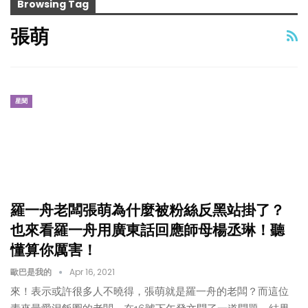
Browsing Tag
張萌
星聞
羅一舟老闆張萌為什麼被粉絲反黑站掛了？
也來看羅一舟用廣東話回應師母楊丞琳！聽
懂算你厲害！
歐巴是我的
Apr 16, 2021
來！表示或許很多人不曉得，張萌就是羅一舟的老闆？而這位