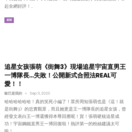
起全網好評！…
星聞
追星女孩張萌《街舞3》現場追星宇宙直男王
一博隊長…失敗！公開新式合照法REAL可
愛！！
歐巴是我的
Sep 11, 2020
哈哈哈哈哈哈！真的笑死小編了！眾所周知張萌也是《這！就
是街舞3》的忠實觀眾，而且她更是王一博隊長的追星女孩，曾
經發文表白王一博還獲得本尊回應呢！賀！張萌硬核追星成
功！宇宙鋼鐵直男王一博回復啦！熱評第一的粉絲建議太可
啦！…