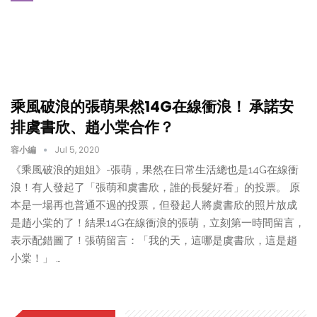
乘風破浪的張萌果然14G在線衝浪！ 承諾安
排虞書欣、趙小棠合作？
容小編
Jul 5, 2020
《乘風破浪的姐姐》-張萌，果然在日常生活總也是14G在線衝
浪！有人發起了「張萌和虞書欣，誰的長髮好看」的投票。 原
本是一場再也普通不過的投票，但發起人將虞書欣的照片放成
是趙小棠的了！結果14G在線衝浪的張萌，立刻第一時間留言，
表示配錯圖了！張萌留言：「我的天，這哪是虞書欣，這是趙
小棠！」 …