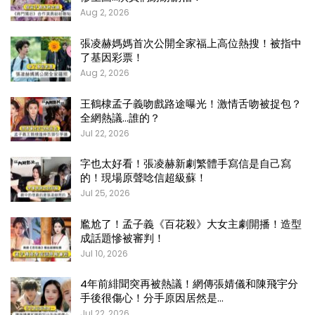
Aug 2, 2026
張凌赫媽媽首次公開全家福上高位熱搜！被指中
了基因彩票！
Aug 2, 2026
王鶴棣孟子義吻戲路途曝光！激情舌吻被捉包？
全網熱議…誰的？
Jul 22, 2026
字也太好看！張凌赫新劇繁體手寫信是自己寫
的！現場原聲唸信超級蘇！
Jul 25, 2026
尷尬了！孟子義《百花殺》大女主劇開播！造型
成話題慘被審判！
Jul 10, 2026
4年前緋聞突再被熱議！網傳張婧儀和陳飛宇分
手後很傷心！分手原因居然是…
Jul 22, 2026