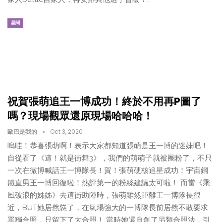
星聞
祝賀張萌追王一博成功！終於不用再P圖了
嗎？現場觀眾還原現場哈哈哈！
歐巴是我的
Oct 3, 2020
嗚哇！恭喜張萌啊！表示大家都知道張萌是王一博的迷妹吧！
自從看了《這！就是街舞3》，我們的萌萌子就被圈粉了，不只
一次在微博喊話王一博隊長！賀！張萌硬核追星成功！宇宙鋼
鐵直男王一博回復啦！熱評第一的粉絲建議太可啦！ 而當《乘
風破浪的姊姊》去這街助陣時，張萌雖然距離王一博隊長很
近，BUT她居然慫了，在氣場強大的一博隊長前居然不敢要求
單獨合照，只留下了大合照！ 當時她還自創了另類合照法，引