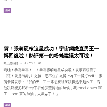
星聞
賀！張萌硬核追星成功！宇宙鋼鐵直男王一
博回復啦！熱評第一的粉絲建議太可啦！
歐巴是我的
Jul 26, 2020
嗚哇！恭喜恭喜！！！恭喜張萌追星成功啦！表示張萌看了
《這！就是街舞3》之後，忍不住在微博上為王一博打call！ 張
萌發博表示：「我的天，王一博怎麽跳舞跳得越來越炸了，看
他跳舞能把我看cry了看他膝蓋轉地的時候，我kneel down 🧎‍♀️
了！ and 夢迪加油，太勵志了！ ​​​​」…
星聞