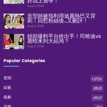
好我上過學！
Aug 4, 2026
造型師被指利用迪麗熱巴又背
刺！回懟粉絲後…又刪評！
Aug 4, 2026
頻頻爆料平台終出手！司曉迪vs
鹿晗來到大結局？
Aug 4, 2026
Popular Categories
星聞
13751
綜藝
2816
戲劇
2607
音樂