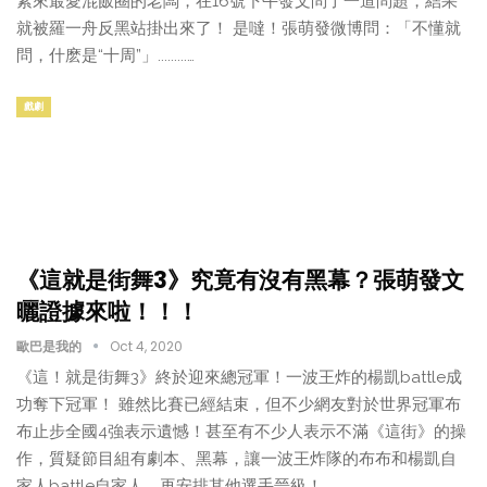
素來最愛混飯圈的老闆，在16號下午發文問了一道問題，結果
就被羅一舟反黑站掛出來了！ 是噠！張萌發微博問：「不懂就
問，什麽是“十周”」.........…
戲劇
《這就是街舞3》究竟有沒有黑幕？張萌發文
曬證據來啦！！！
歐巴是我的
Oct 4, 2020
《這！就是街舞3》終於迎來總冠軍！一波王炸的楊凱battle成
功奪下冠軍！ 雖然比賽已經結束，但不少網友對於世界冠軍布
布止步全國4強表示遺憾！甚至有不少人表示不滿《這街》的操
作，質疑節目組有劇本、黑幕，讓一波王炸隊的布布和楊凱自
家人battle自家人，再安排其他選手晉級！…