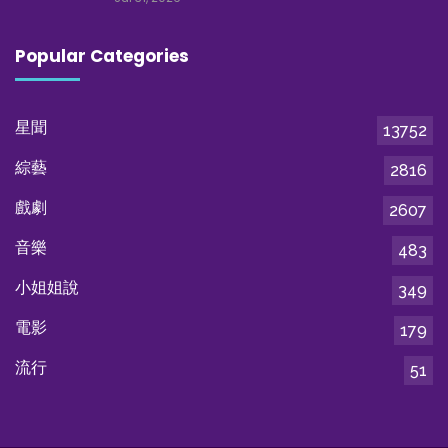
Popular Categories
星聞
13752
綜藝
2816
戲劇
2607
音樂
483
小姐姐說
349
電影
179
流行
51