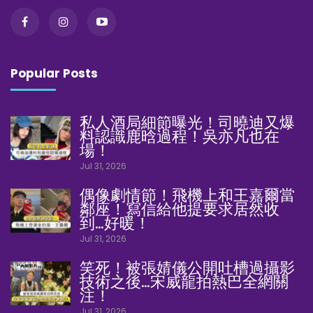
Popular Posts
私人酒局細節曝光！司曉迪又爆
料認識鹿晗過程！吳亦凡也在
場！
Jul 31, 2026
偶像劇情節！飛機上和王嘉爾當
鄰座！寫信給他提要求居然收
到…好暖！
Jul 31, 2026
笑死！被張婧儀公開吐槽過攝影
技術之後…宋威龍拍熱巴全網關
注！
Jul 31, 2026