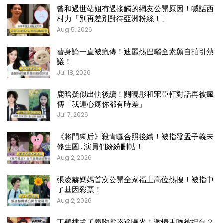
曾和過世站姐有過接觸的網友公開原因！喊話西
村力「別再差別對待亞洲粉絲！」
Aug 5, 2026
替身論一直被瘋傳！迪麗熱巴曬全素顏自拍引熱
議！
Jul 18, 2026
鹿晗疑似出軌後續！關曉彤和宋亞軒對話再被瘋
傳「我連心疼你都有時差」
Jul 7, 2026
《將門獨后》殺青曬合照後續！被指發孟子義未
修生圖…演員們紛紛刪帖！
Aug 2, 2026
張凌赫媽媽首次公開全家福上高位熱搜！被指中
了基因彩票！
Aug 2, 2026
王鶴棣孟子義吻戲路途曝光！激情舌吻被捉包？