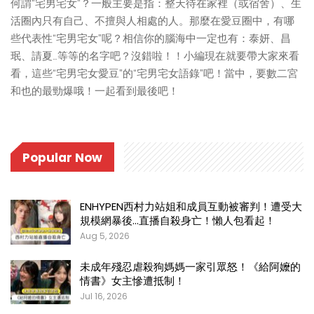
何謂“宅男宅女”？一般主要是指：整天待在家裡（或宿舍）、生
活圈內只有自己、不擅與人相處的人。那麼在愛豆圈中，有哪
些代表性“宅男宅女”呢？相信你的腦海中一定也有：泰妍、昌
珉、請夏…等等的名字吧？沒錯啦！！小編現在就要帶大家來看
看，這些“宅男宅女愛豆”的“宅男宅女語錄”吧！當中，要數二宮
和也的最勁爆哦！一起看到最後吧！
Popular Now
ENHYPEN西村力站姐和成員互動被審判！遭受大
規模網暴後…直播自殺身亡！懶人包看起！
Aug 5, 2026
未成年殘忍虐殺狗媽媽一家引眾怒！《給阿嬤的
情書》女主慘遭抵制！
Jul 16, 2026