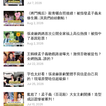
Jul 7, 2026
《將門獨后》殺青曬合照後續！被指發孟子義未
修生圖…演員們紛紛刪帖！
Aug 2, 2026
張凌赫媽媽首次公開全家福上高位熱搜！被指中
了基因彩票！
Aug 2, 2026
王鶴棣孟子義吻戲路途曝光！激情舌吻被捉包？
全網熱議…誰的？
Jul 22, 2026
字也太好看！張凌赫新劇繁體手寫信是自己寫
的！現場原聲唸信超級蘇！
Jul 25, 2026
尷尬了！孟子義《百花殺》大女主劇開播！造型
成話題慘被審判！
Jul 10, 2026