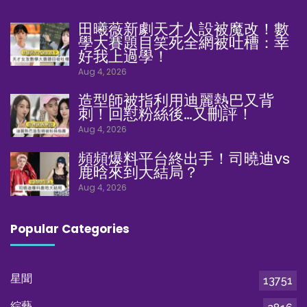
田曦薇新劇天才人設被魔改！數
學大賽題目笑死全網被吐槽：幸
好我上過學！
Aug 4, 2026
造型師被指利用迪麗熱巴又背
刺！回懟粉絲後…又刪評！
Aug 4, 2026
頻頻爆料平台終出手！司曉迪vs
鹿晗來到大結局？
Aug 4, 2026
Popular Categories
星聞
13751
綜藝