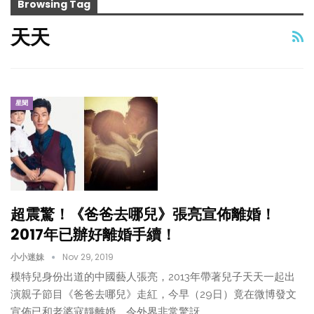
Browsing Tag
天天
星聞
超震驚！《爸爸去哪兒》張亮宣佈離婚！
2017年已辦好離婚手續！
小小迷妹
Nov 29, 2019
模特兒身份出道的中國藝人張亮，2013年帶著兒子天天一起出
演親子節目《爸爸去哪兒》走紅，今早（29日）竟在微博發文
宣佈已和老婆寇靜離婚，令外界非常驚訝。