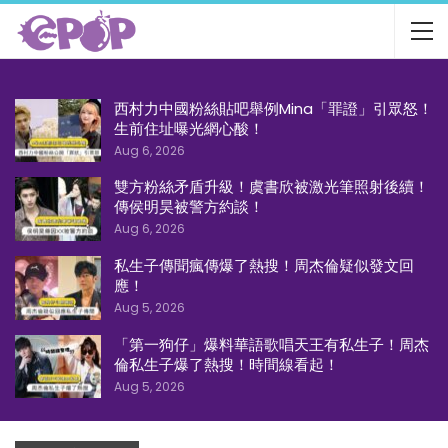
西村力中國粉絲貼吧舉例Mina「罪證」引眾怒！
生前住址曝光網心酸！
Aug 6, 2026
雙方粉絲矛盾升級！虞書欣被激光筆照射後續！
傳侯明昊被警方約談！
Aug 6, 2026
私生子傳聞瘋傳爆了熱搜！周杰倫疑似發文回
應！
Aug 5, 2026
「第一狗仔」爆料華語歌唱天王有私生子！周杰
倫私生子爆了熱搜！時間線看起！
Aug 5, 2026