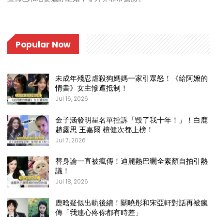
Popular Now
未成年殘忍虐殺狗媽媽一家引眾怒！《給阿嬤的
情書》女主慘遭抵制！
Jul 16, 2026
金子涵發明星名單控訴「毀了我十年！」！白鹿
趙露思 王嘉爾 檀健次都上榜！
Jul 7, 2026
替身論一直被瘋傳！迪麗熱巴曬全素顏自拍引熱
議！
Jul 18, 2026
鹿晗疑似出軌後續！關曉彤和宋亞軒對話再被瘋
傳「我連心疼你都有時差」