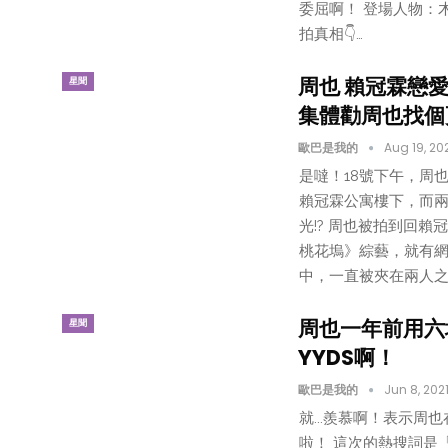
委屈啊！ 登場人物：木
拍真相👇…
周也 賴冠霖戀
星聞
集體勸周也找個
歐巴是我的
Aug 19, 20
是噠！18號下午，周
賴冠霖公寓樓下，而兩
光!? 周也被拍到回
桃花塢》綜藝，就有網
中，一直被夾在兩人之
周也一年前用六
星聞
YYDS啊！
歐巴是我的
Jun 8, 202
就...羨慕啊！表示周
啦！ 這次的熱搜詞是