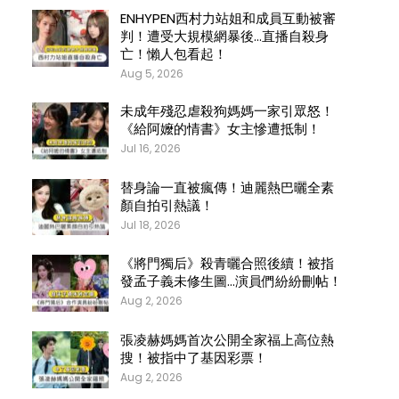
ENHYPEN西村力站姐和成員互動被審
判！遭受大規模網暴後…直播自殺身
亡！懶人包看起！
Aug 5, 2026
未成年殘忍虐殺狗媽媽一家引眾怒！
《給阿嬤的情書》女主慘遭抵制！
Jul 16, 2026
替身論一直被瘋傳！迪麗熱巴曬全素
顏自拍引熱議！
Jul 18, 2026
《將門獨后》殺青曬合照後續！被指
發孟子義未修生圖…演員們紛紛刪帖！
Aug 2, 2026
張凌赫媽媽首次公開全家福上高位熱
搜！被指中了基因彩票！
Aug 2, 2026