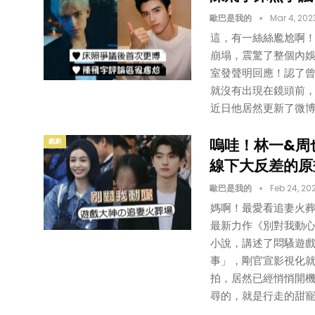
歐巴是我的
Mar 4, 202
這，有一絲絲尷尬啊
崩塌，震驚了整個內娛
室發聲明回應！認了曾
就沒有出現在鏡頭前，
近日他居然更新了微博
嗚哇！林一&周
戲劇
線下大反差的原
歐巴是我的
Feb 24, 20
媽啊！最愛看追妻火
最新力作《別對我動心
小說，講述了悶騷遊戲
事」，剛官宣影視化就
拍，居然已經悄悄開
尋的，就是行走的甜寵