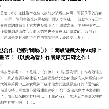
3
！是達，都知道陳飛宇在情人節前夕被爆出床照，阿瑟乖乖的形象
！ 新聞：陳飛宇被爆床照被控「睡人妻粉絲」！沉默7小時工作
交往強調會喊告！女方也發聲明了！ 風波之後，陳飛宇基本上
僅被拍到逛街散心，而其微博也停置在床照風波前。 沒想到，
，原因是為其和周也合作的電影宣傳，終於要上映了！…
也合作《別對我動心》！悶騷遊戲大神vs線上
畫師！《以愛為營》作者爆笑口碑之作！
23
葬場的故事啦！！！是噠，《錯撩》（《以愛為營》）作者翹瑤的
》，終於也要影劇化啦！這部網路積分近40億的高人氣爆笑口碑
大神綠茶男vs上線女戰神下線小仙女的遊戲原畫師的「愛情故
備受期待，畢竟誰不愛看甜寵劇嘛！ 只不過沒想到才傳出要開
機了，而且找來的陣容很可以！！先來看看，飾演我們遊戲大神顧
劇男神林一啊！！！…