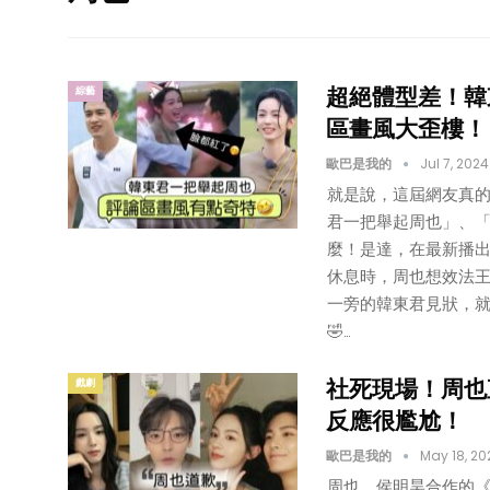
超絕體型差！韓
綜藝
區畫風大歪樓！
歐巴是我的
Jul 7, 2024
就是說，這屆網友真
君一把舉起周也」、「
麼！是達，在最新播出
休息時，周也想效法
一旁的韓東君見狀，
🤣…
社死現場！周也
戲劇
反應很尷尬！
歐巴是我的
May 18, 20
周也、侯明昊合作的