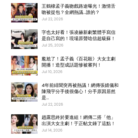
王鶴棣孟子義吻戲路途曝光！激情舌
吻被捉包？全網熱議…誰的？
Jul 22, 2026
字也太好看！張凌赫新劇繁體手寫信
是自己寫的！現場原聲唸信超級蘇！
Jul 25, 2026
尷尬了！孟子義《百花殺》大女主劇
開播！造型成話題慘被審判！
Jul 10, 2026
4年前緋聞突再被熱議！網傳張婧儀和
陳飛宇分手後很傷心！分手原因居然
是…
Jul 22, 2026
趙露思終於要進組！網傳二搭「他」
出演大女主劇！于正帖文錘了這點！
Jul 14, 2026