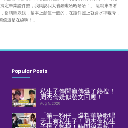
搞定畢業證件照，我媽說我太省錢啦哈哈哈哈！」 這就來看看
照，俗稱照妖鏡，基本上顏值一般的，在證件照上就會水準驟降，
確顏值還是在線啊！…
Popular Posts
私生子傳聞瘋傳爆了熱搜！
周杰倫疑似發文回應！
Aug 5, 2026
「第一狗仔」爆料華語歌唱
天王有私生子！周杰倫私生
子爆了熱搜！時間線看起！