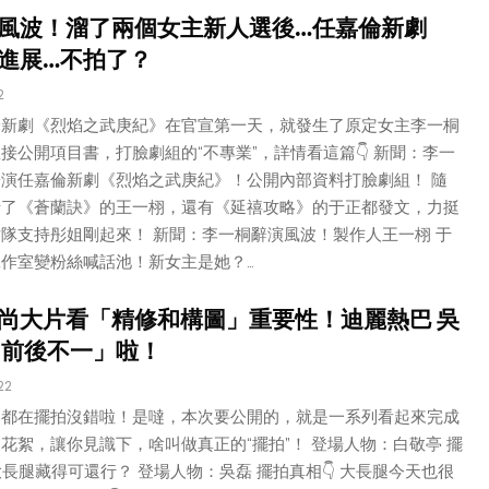
風波！溜了兩個女主新人選後…任嘉倫新劇
進展…不拍了？
2
倫新劇《烈焰之武庚紀》在官宣第一天，就發生了原定女主李一桐
接公開項目書，打臉劇組的“不專業”，詳情看這篇👇 新聞：李一
演任嘉倫新劇《烈焰之武庚紀》！公開內部資料打臉劇組！ 隨
括了《蒼蘭訣》的王一栩，還有《延禧攻略》的于正都發文，力挺
隊支持彤姐剛起來！ 新聞：李一桐辭演風波！製作人王一栩 于
作室變粉絲喊話池！新女主是她？…
尚大片看「精修和構圖」重要性！迪麗熱巴 吳
「前後不一」啦！
22
然都在擺拍沒錯啦！是噠，本次要公開的，就是一系列看起來完成
花絮，讓你見識下，啥叫做真正的“擺拍”！ 登場人物：白敬亭 擺
大長腿藏得可還行？ 登場人物：吳磊 擺拍真相👇 大長腿今天也很