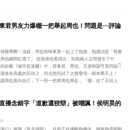
東君男友力爆棚一把舉起周也！問題是⋯評論
的很難帶啊！沒錯，周也和韓東君一起上了熱搜，熱搜詞是「韓東
周也瞬間紅透了」 從熱搜也看得出，到底兩人之間發生了什
的綜藝《城市捉迷藏》中，韓東君、周也、王源和謝可寅同組👇
王源坐在高處的石頭上，但沒想到試了之後發現⋯根本爬不上！
就讓周也面向自己，下一秒一把將周也舉起，「擺」在了石頭上
直播念錯字「道歉還狡辯」被嘲諷！侯明昊的
23
《護心》接盤《長月燼明》，目前正在優酷熱播中，雖然熱度明顯