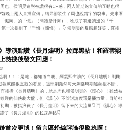
周也、侯明昊這對被讚很有CP感，兩人近期跑宣傳的互動也很
17號晚上兩人直播宣傳，結果卻發生了周也說錯字的糗事。先來看
把「懺悔」的「懺」（簡體是忏悔），唸成了有邊讀邊的「千
 第一次提到了「千悔（懺悔）」👇 侯明昊的反應超好笑，直接
》導演點讚《長月燼明》拉踩黑帖！和羅雲熙
上熱搜後發文回應！
23
點尷尬啊！！！是噠，都知道白鹿、羅雲熙主演的《長月燼明》剛剛
的戰報就能很直觀的看見，這部劇雖然每天劇播時期黑熱搜不斷，
 而接檔《長月燼明》的，就是周也和侯明昊的《護心》！雖然被
受歡迎的仙俠劇大盤，但《護心》不管討論度還是播放量，目前都
初期，被指浪費了《長月燼明》留下來的大流量👇 而《護心》導
讚了《長月燼明》的拉踩黑帖👇…
後首次更博！留言區粉絲評論很尷尬啊！