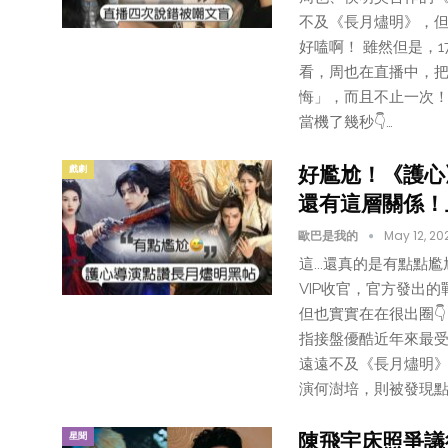
不及《長月燼明》，但
好嗑啊！ 雖然但是，
看，周也在直播中，
悔」，而且不止一次！
當機了幾秒👇…
好尷尬！《護心
戲劇
還有這層關係！
歐巴是我的
May 12, 20
這...還真的是有點
VIP收官，官方發出
但也實實在在很出圈
指接盤優酷近年來最
遠遠不及《長月燼明》
演何澍培，則被發現點
陳飛宇床照爭議
星聞