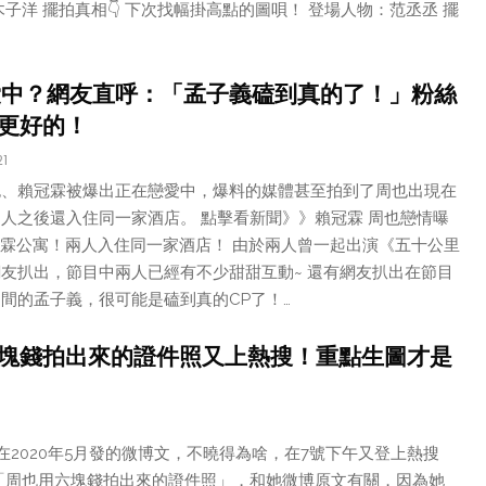
子洋 擺拍真相👇 下次找幅掛高點的圖唄！ 登場人物：范丞丞 擺
愛中？網友直呼：「孟子義磕到真的了！」粉絲
更好的！
21
也、賴冠霖被爆出正在戀愛中，爆料的媒體甚至拍到了周也出現在
人之後還入住同一家酒店。 點擊看新聞》》賴冠霖 周也戀情曝
賴冠霖公寓！兩人入住同一家酒店！ 由於兩人曾一起出演《五十公里
友扒出，節目中兩人已經有不少甜甜互動~ 還有網友扒出在節目
間的孟子義，很可能是磕到真的CP了！…
塊錢拍出來的證件照又上熱搜！重點生圖才是
1
也在2020年5月發的微博文，不曉得為啥，在7號下午又登上熱搜
「周也用六塊錢拍出來的證件照」，和她微博原文有關，因為她