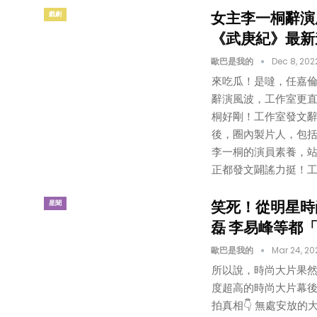
女主李一桐辭演
戲劇
《武庚紀》最新
歐巴是我的
Dec 8, 202
來吃瓜！是噠，任嘉
辭演風波，工作室更直
桐好剛！工作室發文辭
後，圈內製片人，包
李一桐的演員素養，站
正都發文闢謠力挺！工
笑死！從明星時
星聞
磊 李易峰等都
歐巴是我的
Mar 24, 20
所以說，時尚大片果
度超高的時尚大片幕後
拍真相👇 無處安放的