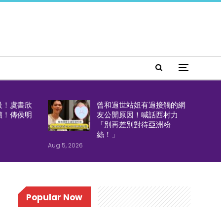
級！虞書欣
曾和過世站姐有過接觸的網
續！傳侯明
友公開原因！喊話西村力
「別再差別對待亞洲粉
絲！」
Aug 5, 2026
Popular Now