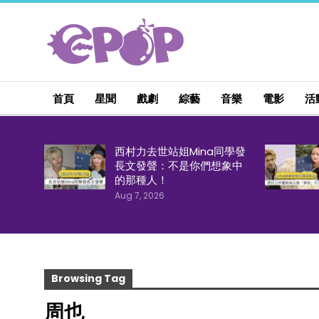
首頁
星聞
戲劇
綜藝
音樂
電影
活
西村力去世站姐Mina同學發
長文發聲：不是你們想象中
的那種人！
Aug 7, 2026
Browsing Tag
周也