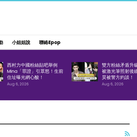
動
小姐姐說
聯絡epop
西村力中國粉絲貼吧舉例
雙方粉絲矛盾升
Mina「罪證」引眾怒！生前
被激光筆照射後
住址曝光網心酸！
昊被警方約談！
Aug 6, 2026
Aug 6, 2026