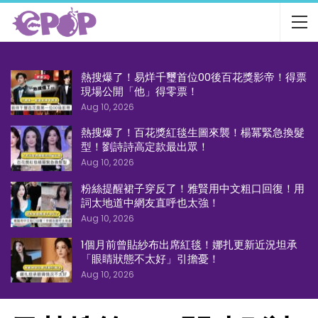
熱搜爆了！易烊千璽首位00後百花獎影帝！得票
現場公開「他」得零票！
Aug 10, 2026
熱搜爆了！百花獎紅毯生圖來襲！楊冪緊急換髮
型！劉詩詩高定款最出眾！
Aug 10, 2026
粉絲提醒裙子穿反了！雅賢用中文粗口回復！用
詞太地道中網友直呼也太強！
Aug 10, 2026
1個月前曾貼紗布出席紅毯！娜扎更新近況坦承
「眼睛狀態不太好」引擔憂！
Aug 10, 2026