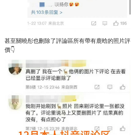
甚至關曉彤也刪除了評論區所有帶有鹿晗的照片評
價👇