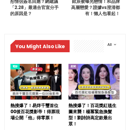
彤情侶簽名回應？網建議
鉉辰被曝光戀情！和品牌
「2.28」最適合官宣分手
高層戀愛？證據vs澄清都
的原因是？
有！懶人包看起！
All
You Might Also Like
電影
星聞
熱搜爆了！易烊千璽首位
熱搜爆了！百花獎紅毯生
00後百花獎影帝！得票現
圖來襲！楊冪緊急換髮
場公開「他」得零票！
型！劉詩詩高定款最出
眾！