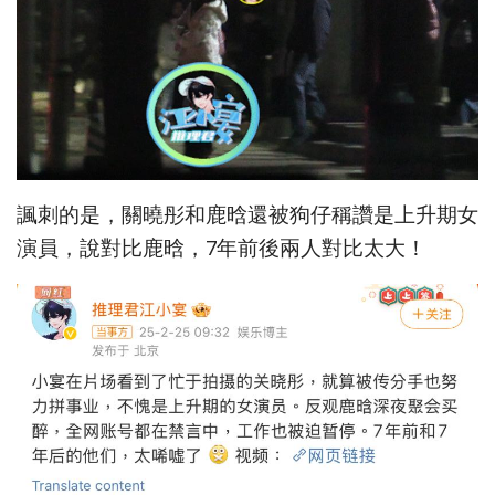
諷刺的是，關曉彤和鹿晗還被狗仔稱讚是上升期女
演員，說對比鹿晗，7年前後兩人對比太大！