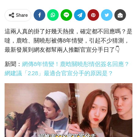
Share
這兩人真的掛了好幾天熱搜，確定都不回應嗎？是
噠，鹿晗、關曉彤被傳8年情變，引起不少猜測，
最新發展到網友都幫兩人推斷官宣分手日了👇
新聞：
網傳8年情變！鹿晗關曉彤情侶簽名回應？
網建議「2.28」最適合官宣分手的原因是？