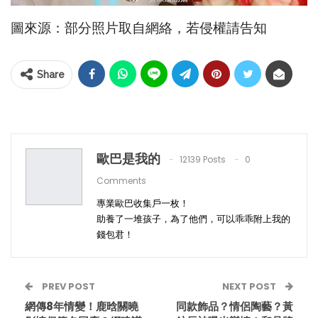
圖來源：部分照片取自網絡，若侵權請告知
Share
歐巴是我的
12139 Posts
0
Comments
專業歐巴收集戶一枚！
助養了一堆孩子，為了他們，可以乖乖附上我的
錢包君！
PREV POST
NEXT POST
網傳8年情變！鹿晗關曉
同款飾品？情侶陶藝？黃