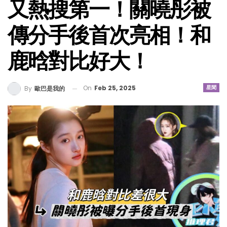
又熱搜第一！關曉彤被
傳分手後首次亮相！和
鹿晗對比好大！
On
Feb 25, 2025
星聞
By
歐巴是我的