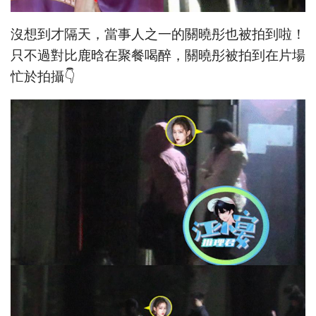
沒想到才隔天，當事人之一的關曉彤也被拍到啦！
只不過對比鹿晗在聚餐喝醉，關曉彤被拍到在片場
忙於拍攝👇