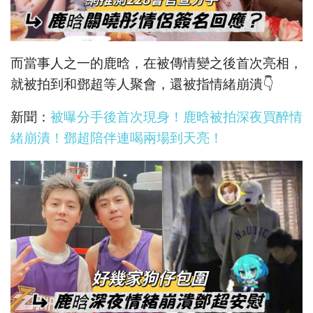
而當事人之一的鹿晗，在被傳情變之後首次亮相，
就被拍到和鄧超等人聚會，還被指情緒崩潰👇
新聞：
被曝分手後首次現身！鹿晗被拍深夜買醉情
緒崩潰！鄧超陪伴連喝兩場到天亮！