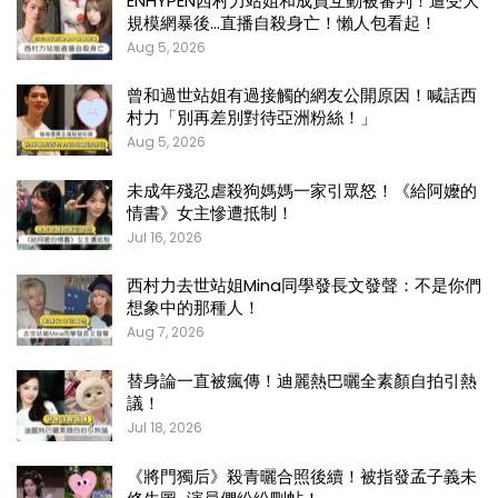
ENHYPEN西村力站姐和成員互動被審判！遭受大
規模網暴後…直播自殺身亡！懶人包看起！
Aug 5, 2026
曾和過世站姐有過接觸的網友公開原因！喊話西
村力「別再差別對待亞洲粉絲！」
Aug 5, 2026
未成年殘忍虐殺狗媽媽一家引眾怒！《給阿嬤的
情書》女主慘遭抵制！
Jul 16, 2026
西村力去世站姐Mina同學發長文發聲：不是你們
想象中的那種人！
Aug 7, 2026
替身論一直被瘋傳！迪麗熱巴曬全素顏自拍引熱
議！
Jul 18, 2026
《將門獨后》殺青曬合照後續！被指發孟子義未