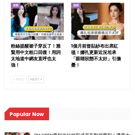
星聞
星聞
粉絲提醒裙子穿反了！雅
1個月前曾貼紗布出席紅
賢用中文粗口回復！用詞
毯！娜扎更新近況坦承
太地道中網友直呼也太
「眼睛狀態不太好」引擔
強！
憂！
PREV
NEXT
Popular Now