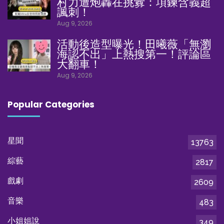
村力遭炮轟在挑釁：項鍊含義超
諷刺！
Aug 9, 2026
活動後造型曝光！田曦薇「無瀏
海認不出」上熱搜第一！評論區
大翻車！
Aug 9, 2026
Popular Categories
星聞
13763
綜藝
2817
戲劇
2609
音樂
483
小姐姐說
349