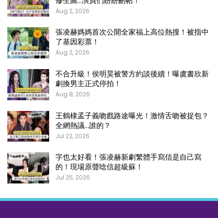
修生圖…演員們紛紛刪帖！
Aug 2, 2026
張凌赫媽媽首次公開全家福上高位熱搜！被指中
了基因彩票！
Aug 2, 2026
不合升級！侯明昊被警方約談後續！曝虞書欣新
劇換男主正式停拍！
Aug 8, 2026
王鶴棣孟子義吻戲路途曝光！激情舌吻被捉包？
全網熱議…誰的？
Jul 22, 2026
字也太好看！張凌赫新劇繁體手寫信是自己寫
的！現場原聲唸信超級蘇！
Jul 25, 2026