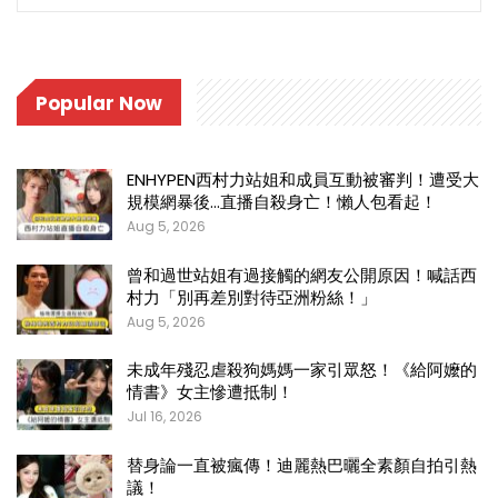
Popular Now
ENHYPEN西村力站姐和成員互動被審判！遭受大
規模網暴後…直播自殺身亡！懶人包看起！
Aug 5, 2026
曾和過世站姐有過接觸的網友公開原因！喊話西
村力「別再差別對待亞洲粉絲！」
Aug 5, 2026
未成年殘忍虐殺狗媽媽一家引眾怒！《給阿嬤的
情書》女主慘遭抵制！
Jul 16, 2026
替身論一直被瘋傳！迪麗熱巴曬全素顏自拍引熱
議！