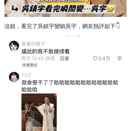
沒錯，看完了吳鎮宇變鎮吳宇，網友熱評如下👇