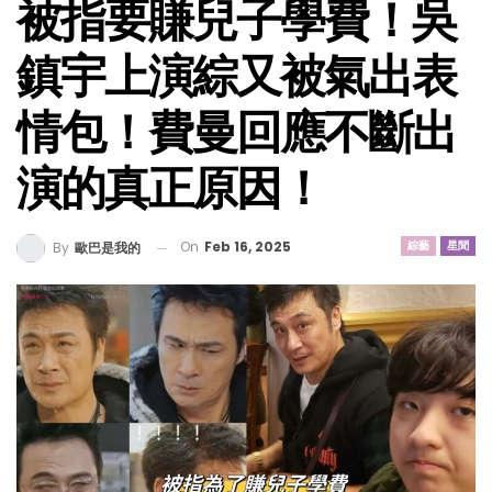
被指要賺兒子學費！吳
鎮宇上演綜又被氣出表
情包！費曼回應不斷出
演的真正原因！
On
Feb 16, 2025
綜藝
星聞
By
歐巴是我的