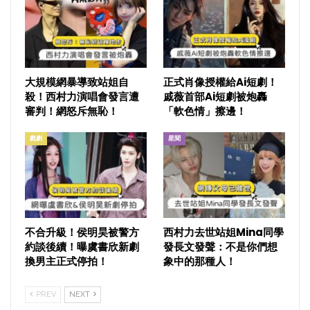
大規模網暴導致站姐自
正式肖像授權給Ai短劇！
殺！西村力演唱會發言遭
戚薇首部Ai短劇被炮轟
審判！網怒斥無恥！
「軟色情」擦邊！
戲劇
星聞
不合升級！侯明昊被警方
西村力去世站姐Mina同學
約談後續！曝虞書欣新劇
發長文發聲：不是你們想
換男主正式停拍！
象中的那種人！
PREV
NEXT