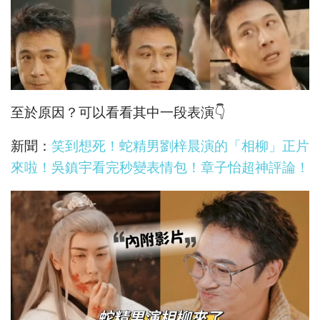
至於原因？可以看看其中一段表演👇
新聞：
笑到想死！蛇精男劉梓晨演的「相柳」正片
來啦！吳鎮宇看完秒變表情包！章子怡超神評論！