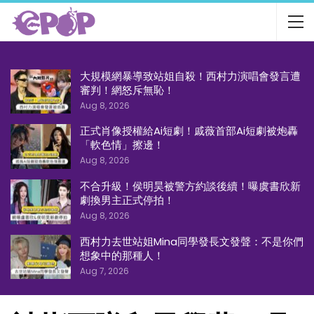
大規模網暴導致站姐自殺！西村力演唱會發言遭
審判！網怒斥無恥！
Aug 8, 2026
正式肖像授權給Ai短劇！戚薇首部Ai短劇被炮轟
「軟色情」擦邊！
Aug 8, 2026
不合升級！侯明昊被警方約談後續！曝虞書欣新
劇換男主正式停拍！
Aug 8, 2026
西村力去世站姐Mina同學發長文發聲：不是你們
想象中的那種人！
Aug 7, 2026