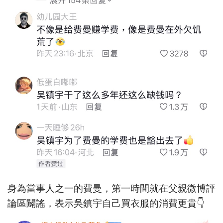
身為當事人之一的費曼，第一時間就在父親微博評
論區闢謠，表示吳鎮宇自己買衣服的消費更貴👇