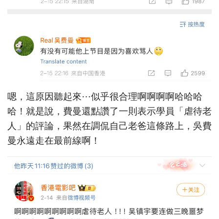
嗯，這原因聽起來⋯似乎很合理啊啊啊啊哈哈哈
哈！就是說，費曼還點讚了一則表示學員「虐待老
人」的評論，果然在調侃自己老爸這條路上，吳費
曼永遠走在最前線啊！