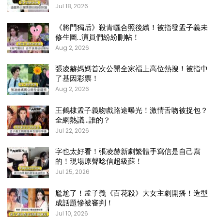
Jul 18, 2026
《將門獨后》殺青曬合照後續！被指發孟子義未
修生圖…演員們紛紛刪帖！
Aug 2, 2026
張凌赫媽媽首次公開全家福上高位熱搜！被指中
了基因彩票！
Aug 2, 2026
王鶴棣孟子義吻戲路途曝光！激情舌吻被捉包？
全網熱議…誰的？
Jul 22, 2026
字也太好看！張凌赫新劇繁體手寫信是自己寫
的！現場原聲唸信超級蘇！
Jul 25, 2026
尷尬了！孟子義《百花殺》大女主劇開播！造型
成話題慘被審判！
Jul 10, 2026