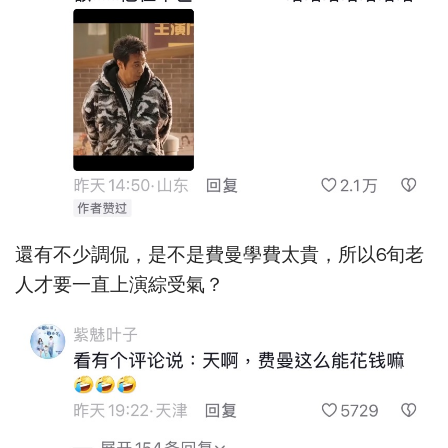
還有不少調侃，是不是費曼學費太貴，所以6旬老
人才要一直上演綜受氣？