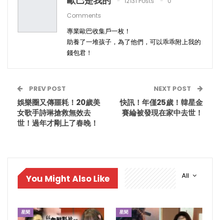
歐巴是我的
12131 Posts
0
Comments
專業歐巴收集戶一枚！
助養了一堆孩子，為了他們，可以乖乖附上我的
錢包君！
PREV POST
NEXT POST
娛樂圈又傳噩耗！20歲美
快訊！年僅25歲！韓星金
女歌手詩琳搶救無效去
賽綸被發現在家中去世！
世！過年才剛上了春晚！
All
You Might Also Like
星聞
星聞