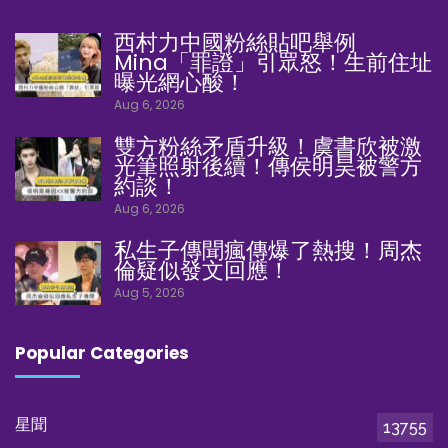
西村力中國粉絲貼吧舉例
Mina「罪證」引眾怒！生前住址
曝光網心酸！
Aug 6, 2026
雙方粉絲矛盾升級！虞書欣被激
光筆照射後續！傳侯明昊被警方
約談！
Aug 6, 2026
私生子傳聞瘋傳爆了熱搜！周杰
倫疑似發文回應！
Aug 5, 2026
Popular Categories
星聞
13755