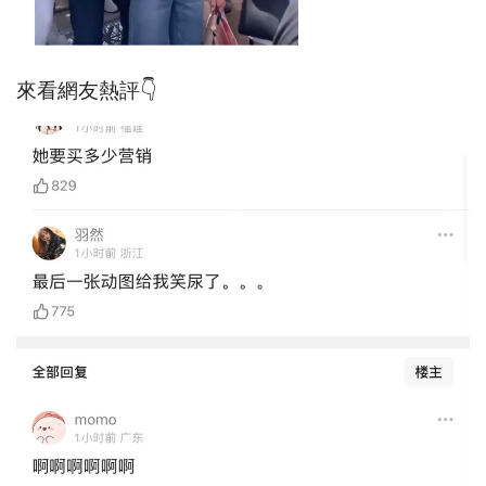
來看網友熱評👇