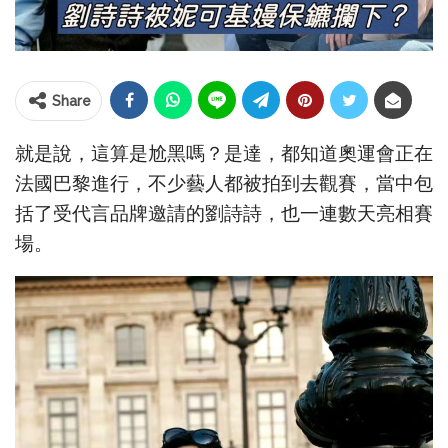
Share
就是說，這算是尬黑嗎？是達，都知道奧運會正在
法國巴黎進行，不少藝人都被拍到去觀賽，當中包
括了受代言品牌邀請的劉詩詩，也一連數天亮相賽
場。