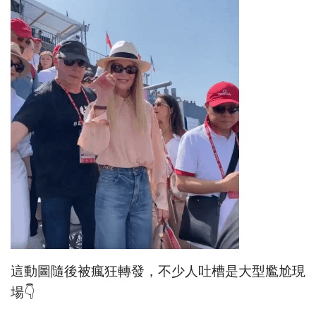
這動圖隨後被瘋狂轉發，不少人吐槽是大型尷尬現
場👇