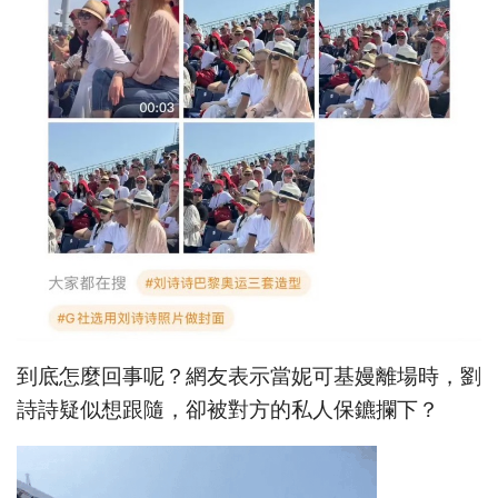
到底怎麼回事呢？網友表示當妮可基嫚離場時，劉
詩詩疑似想跟隨，卻被對方的私人保鑣攔下？