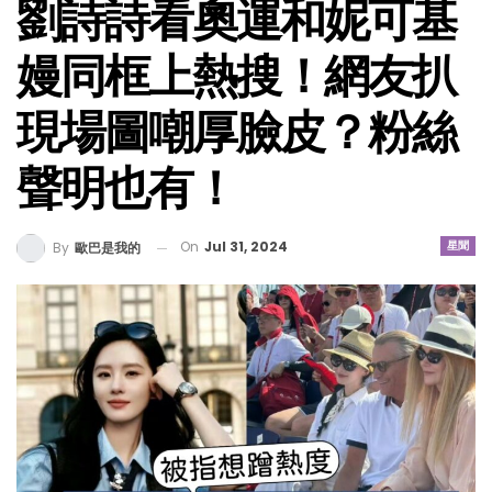
劉詩詩看奧運和妮可基
嫚同框上熱搜！網友扒
現場圖嘲厚臉皮？粉絲
聲明也有！
On
Jul 31, 2024
星聞
By
歐巴是我的