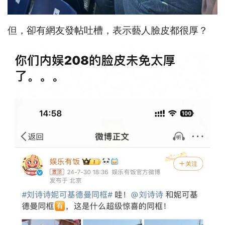
但，卻有網友發帖吐槽，表示藝人臉皮都很厚？