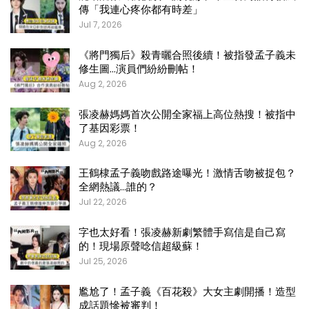
傳「我連心疼你都有時差」
Jul 7, 2026
《將門獨后》殺青曬合照後續！被指發孟子義未
修生圖…演員們紛紛刪帖！
Aug 2, 2026
張凌赫媽媽首次公開全家福上高位熱搜！被指中
了基因彩票！
Aug 2, 2026
王鶴棣孟子義吻戲路途曝光！激情舌吻被捉包？
全網熱議…誰的？
Jul 22, 2026
字也太好看！張凌赫新劇繁體手寫信是自己寫
的！現場原聲唸信超級蘇！
Jul 25, 2026
尷尬了！孟子義《百花殺》大女主劇開播！造型
成話題慘被審判！