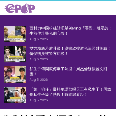
西村力中國粉絲貼吧舉例Mina「罪證」引眾怒！
生前住址曝光網心酸！
Aug 6, 2026
雙方粉絲矛盾升級！虞書欣被激光筆照射後續！
傳侯明昊被警方約談！
Aug 6, 2026
私生子傳聞瘋傳爆了熱搜！周杰倫疑似發文回
應！
Aug 5, 2026
「第一狗仔」爆料華語歌唱天王有私生子！周杰
倫私生子爆了熱搜！時間線看起！
Aug 5, 2026