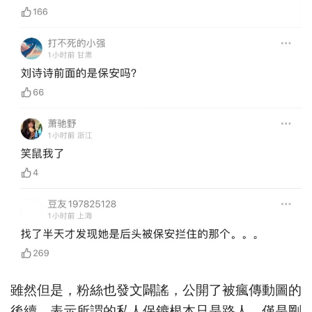
雖然但是，粉絲也發文闢謠，公開了被瘋傳動圖的
後續，表示所謂的私人保鑣根本只是路人，僅是剛