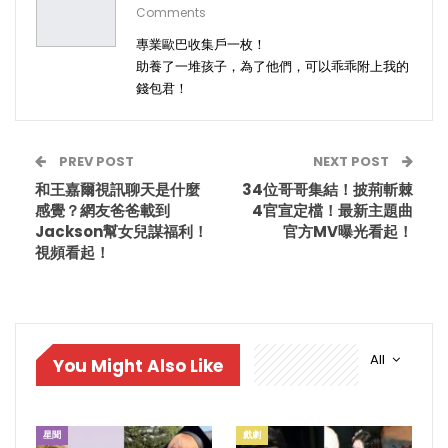
Comments
專業歐巴收集戶一枚！
助養了一堆孩子，為了他們，可以乖乖附上我的
錢包君！
PREV POST
NEXT POST
和王嘉爾視訊聊天是什麼
34位哥哥集結！披荊斬棘
感覺？網友爸爸載到
4官宣定檔！最新主題曲
Jackson幫女兒謀福利！
官方MV曝光看起！
視頻看起！
All
You Might Also Like
星聞
戲劇