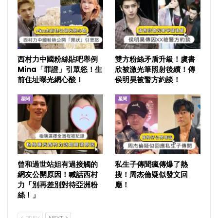
西村力中國粉絲貼吧舉例
雙方粉絲矛盾升級！虞書
Mina「罪證」引眾怒！生
欣被激光筆照射後續！傳
前住址曝光網心酸！
侯明昊被警方約談！
星聞
星聞
曾和過世站姐有過接觸的
私生子傳聞瘋傳爆了熱
網友公開原因！喊話西村
搜！周杰倫疑似發文回
力「別再差別對待亞洲粉
應！
絲！」