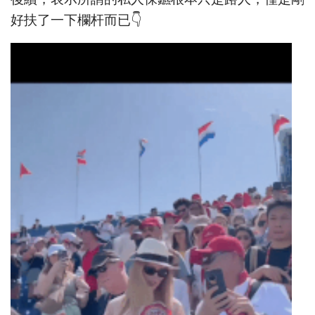
好扶了一下欄杆而已👇