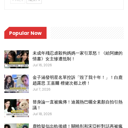
PREV
NEXT
Popular Now
未成年殘忍虐殺狗媽媽一家引眾怒！《給阿嬤的
情書》女主慘遭抵制！
Jul 16, 2026
金子涵發明星名單控訴「毀了我十年！」！白鹿
趙露思 王嘉爾 檀健次都上榜！
Jul 7, 2026
替身論一直被瘋傳！迪麗熱巴曬全素顏自拍引熱
議！
Jul 18, 2026
鹿晗疑似出軌後續！關曉彤和宋亞軒對話再被瘋