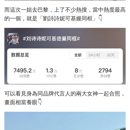
而這次一姐去巴黎，上了不少熱搜，當中熱度最高
的一個，就是「劉詩詩妮可基嫚同框」👇
可以看見身為同品牌代言人的兩大女神一起合照，
畫面相當養眼👇