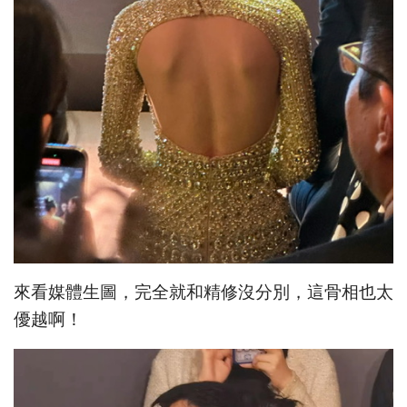
來看媒體生圖，完全就和精修沒分別，這骨相也太
優越啊！