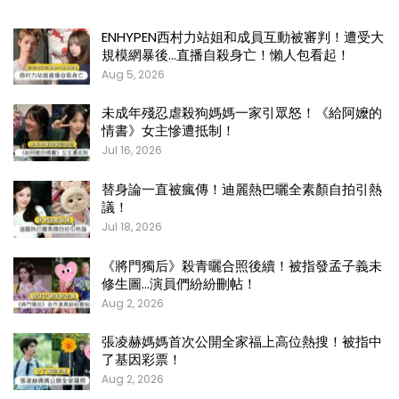
ENHYPEN西村力站姐和成員互動被審判！遭受大
規模網暴後…直播自殺身亡！懶人包看起！
Aug 5, 2026
未成年殘忍虐殺狗媽媽一家引眾怒！《給阿嬤的
情書》女主慘遭抵制！
Jul 16, 2026
替身論一直被瘋傳！迪麗熱巴曬全素顏自拍引熱
議！
Jul 18, 2026
《將門獨后》殺青曬合照後續！被指發孟子義未
修生圖…演員們紛紛刪帖！
Aug 2, 2026
張凌赫媽媽首次公開全家福上高位熱搜！被指中
了基因彩票！
Aug 2, 2026