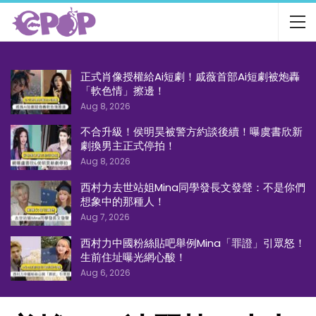
正式肖像授權給Ai短劇！戚薇首部Ai短劇被炮轟
「軟色情」擦邊！
Aug 8, 2026
不合升級！侯明昊被警方約談後續！曝虞書欣新
劇換男主正式停拍！
Aug 8, 2026
西村力去世站姐Mina同學發長文發聲：不是你們
想象中的那種人！
Aug 7, 2026
西村力中國粉絲貼吧舉例Mina「罪證」引眾怒！
生前住址曝光網心酸！
Aug 6, 2026