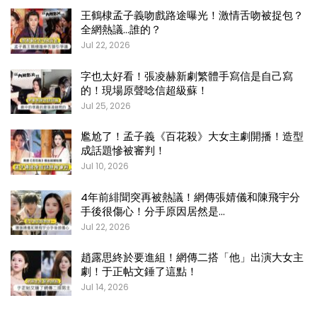
王鶴棣孟子義吻戲路途曝光！激情舌吻被捉包？
全網熱議…誰的？
Jul 22, 2026
字也太好看！張凌赫新劇繁體手寫信是自己寫
的！現場原聲唸信超級蘇！
Jul 25, 2026
尷尬了！孟子義《百花殺》大女主劇開播！造型
成話題慘被審判！
Jul 10, 2026
4年前緋聞突再被熱議！網傳張婧儀和陳飛宇分
手後很傷心！分手原因居然是…
Jul 22, 2026
趙露思終於要進組！網傳二搭「他」出演大女主
劇！于正帖文錘了這點！
Jul 14, 2026