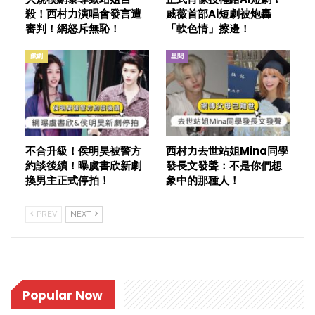
殺！西村力演唱會發言遭
戚薇首部Ai短劇被炮轟
審判！網怒斥無恥！
「軟色情」擦邊！
戲劇
星聞
不合升級！侯明昊被警方
西村力去世站姐Mina同學
約談後續！曝虞書欣新劇
發長文發聲：不是你們想
換男主正式停拍！
象中的那種人！
PREV
NEXT
Popular Now