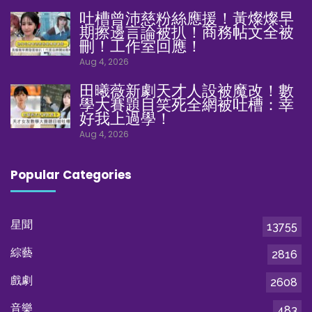
吐槽曾沛慈粉絲應援！黃燦燦早
期擦邊言論被扒！商務帖文全被
刪！工作室回應！
Aug 4, 2026
田曦薇新劇天才人設被魔改！數
學大賽題目笑死全網被吐槽：幸
好我上過學！
Aug 4, 2026
Popular Categories
星聞
13755
綜藝
2816
戲劇
2608
音樂
483