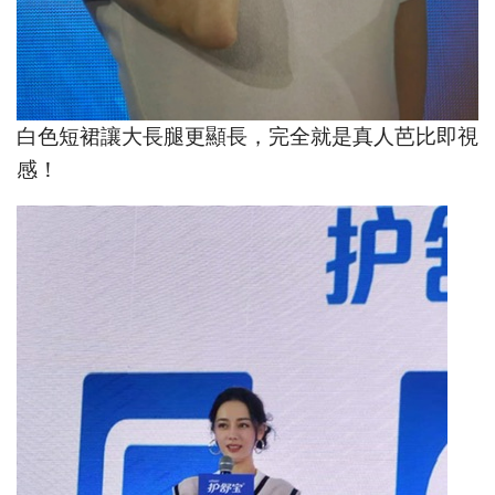
白色短裙讓大長腿更顯長，完全就是真人芭比即視
感！