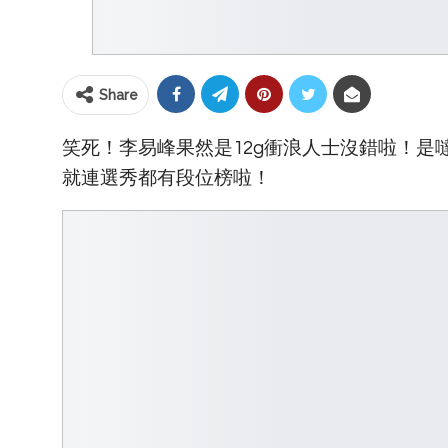
Share
笑死！李易峰果然是12g衝浪人士沒錯啦！
就連選秀都有段位榜啦！