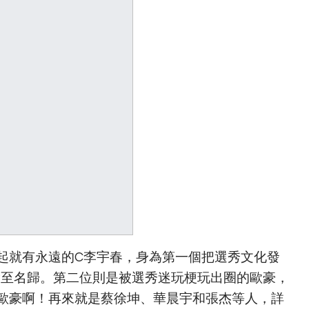
起就有永遠的C李宇春，身為第一個把選秀文化發
實至名歸。第二位則是被選秀迷玩梗玩出圈的歐豪，
歐豪啊！再來就是蔡徐坤、華晨宇和張杰等人，詳