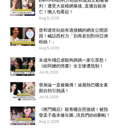
ENHYPEN西村力站姐和成員互動被審
判！遭受大規模網暴後…直播自殺身
亡！懶人包看起！
Aug 5, 2026
曾和過世站姐有過接觸的網友公開原
因！喊話西村力「別再差別對待亞洲
粉絲！」
Aug 5, 2026
未成年殘忍虐殺狗媽媽一家引眾怒！
《給阿嬤的情書》女主慘遭抵制！
Jul 16, 2026
替身論一直被瘋傳！迪麗熱巴曬全素
顏自拍引熱議！
Jul 18, 2026
《將門獨后》殺青曬合照後續！被指
發孟子義未修生圖…演員們紛紛刪帖！
Aug 2, 2026