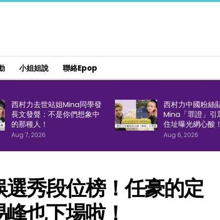
動
小姐姐說
聯絡epop
西村力去世站姐Mina同學發
西村力中國粉絲
長文發聲：不是你們想象中
Mina「罪證」
的那種人！
住址曝光網心酸
Aug 7, 2026
Aug 6, 2026
娛選秀段位榜！任豪的定
易峰也下場啦！