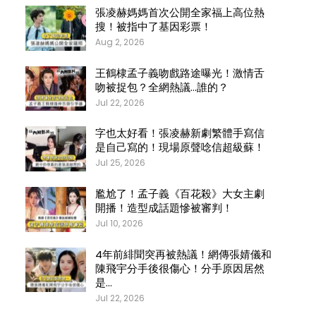
張凌赫媽媽首次公開全家福上高位熱
搜！被指中了基因彩票！
Aug 2, 2026
王鶴棣孟子義吻戲路途曝光！激情舌
吻被捉包？全網熱議…誰的？
Jul 22, 2026
字也太好看！張凌赫新劇繁體手寫信
是自己寫的！現場原聲唸信超級蘇！
Jul 25, 2026
尷尬了！孟子義《百花殺》大女主劇
開播！造型成話題慘被審判！
Jul 10, 2026
4年前緋聞突再被熱議！網傳張婧儀和
陳飛宇分手後很傷心！分手原因居然
是…
Jul 22, 2026