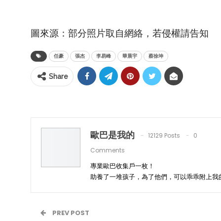
圖來源：部分照片取自網絡，若侵權請告知
任豪
張杰
李易峰
華晨宇
蔡徐坤
Share
歐巴是我的
12129 Posts
0
Comments
專業歐巴收集戶一枚！
助養了一堆孩子，為了他們，可以乖乖附上我
PREV POST