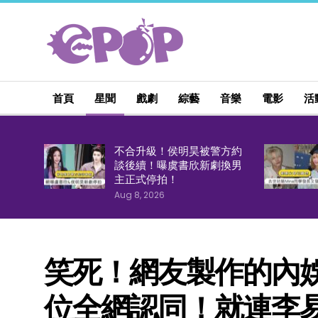
首頁
星聞
戲劇
綜藝
音樂
電影
活
不合升級！侯明昊被警方約
談後續！曝虞書欣新劇換男
主正式停拍！
Aug 8, 2026
笑死！網友製作的內
位全網認同！就連李