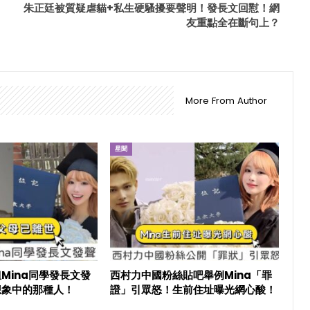
朱正廷被質疑虐貓+私生硬騷擾要聲明！發長文回懟！網
友重點全在斷句上？
More From Author
星聞
Mina同學發長文發
西村力中國粉絲貼吧舉例Mina「罪
想象中的那種人！
證」引眾怒！生前住址曝光網心酸！