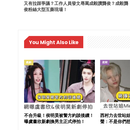
又有拉踩爭議？工作人員發文辱罵成毅讚龔俊？成毅龔
俊粉絲大型互撕現場！
You Might Also Like
戲劇
星聞
不合升級！侯明昊被警方約談後續！
西村力去世站姐
曝虞書欣新劇換男主正式停拍！
聲：不是你們