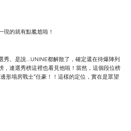
一現的就有點尷尬啦！
秀。是說…UNINE都解散了，確定還在待爆陣列
榜，連選秀榜這裡也看見他啦！當然，這個段位榜
六邊形塌房戰士”任豪！！這樣的定位，實在是眾望