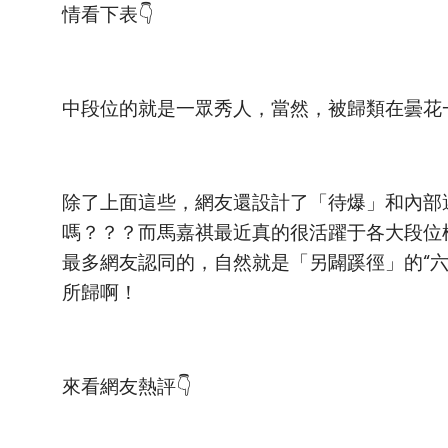
情看下表👇
中段位的就是一眾秀人，當然，被歸類在曇花
除了上面這些，網友還設計了「待爆」和內部選
嗎？？？而馬嘉祺最近真的很活躍于各大段位
最多網友認同的，自然就是「另闢蹊徑」的“
所歸啊！
來看網友熱評👇