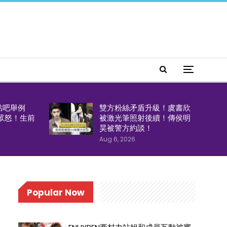
貼吧舉例
雙方粉絲矛盾升級！虞書欣
引眾怒！生前
被激光筆照射後續！傳侯明
！
昊被警方約談！
Aug 6, 2026
Popular Now