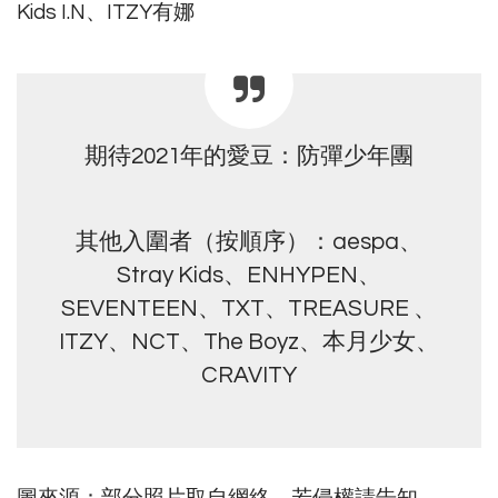
Kids I.N、ITZY有娜
期待2021年的愛豆：防彈少年團
其他入圍者（按順序）：aespa、
Stray Kids、ENHYPEN、
SEVENTEEN、TXT、TREASURE 、
ITZY、NCT、The Boyz、本月少女、
CRAVITY
圖來源：部分照片取自網絡，若侵權請告知