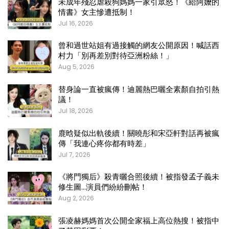
未成年殘忍虐殺狗媽媽一家引眾怒！《給阿嬤的
情書》女主慘遭抵制！
Jul 16, 2026
曾和過世站姐有過接觸的網友公開原因！喊話西
村力「別再差別對待亞洲粉絲！」
Aug 5, 2026
替身論一直被瘋傳！迪麗熱巴曬全素顏自拍引熱
議！
Jul 18, 2026
鹿晗疑似出軌後續！關曉彤和宋亞軒對話再被瘋
傳「我連心疼你都有時差」
Jul 7, 2026
《將門獨后》殺青曬合照後續！被指發孟子義未
修生圖…演員們紛紛刪帖！
Aug 2, 2026
張凌赫媽媽首次公開全家福上高位熱搜！被指中