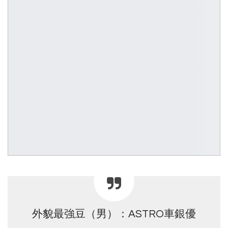
外貌最強豆（男）：ASTRO車銀優