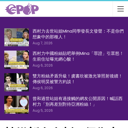
西村力去世站姐Mina同學發長文發聲：不是你們
想象中的那種人！
Aug 7, 2026
西村力中國粉絲貼吧舉例Mina「罪證」引眾怒！
生前住址曝光網心酸！
Aug 6, 2026
雙方粉絲矛盾升級！虞書欣被激光筆照射後續！
傳侯明昊被警方約談！
Aug 6, 2026
曾和過世站姐有過接觸的網友公開原因！喊話西
村力「別再差別對待亞洲粉絲！」
Aug 5, 2026