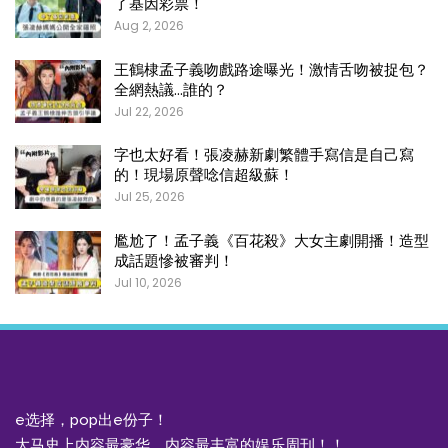
了基因彩票！
Aug 2, 2026
王鶴棣孟子義吻戲路途曝光！激情舌吻被捉包？
全網熱議…誰的？
Jul 22, 2026
字也太好看！張凌赫新劇繁體手寫信是自己寫
的！現場原聲唸信超級蘇！
Jul 25, 2026
尷尬了！孟子義《百花殺》大女主劇開播！造型
成話題慘被審判！
Jul 10, 2026
e选择，pop出e份子！
大马史上内容最豪华，内容最丰富的娱乐周刊！！