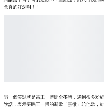
念真的好深啊！！
另一個笑點就是當王一博開全麥時，遇到很多粉絲
說話，表示要唱王一博的新歌「熹微」給他聽，結