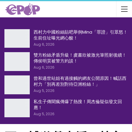
西村力中國粉絲貼吧舉例Mina「罪證」引眾怒！
生前住址曝光網心酸！
Aug 6, 2026
雙方粉絲矛盾升級！虞書欣被激光筆照射後續！
傳侯明昊被警方約談！
Aug 6, 2026
曾和過世站姐有過接觸的網友公開原因！喊話西
村力「別再差別對待亞洲粉絲！」
Aug 5, 2026
私生子傳聞瘋傳爆了熱搜！周杰倫疑似發文回
應！
Aug 5, 2026