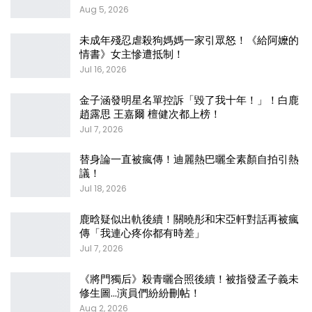
Aug 5, 2026
未成年殘忍虐殺狗媽媽一家引眾怒！《給阿嬤的
情書》女主慘遭抵制！
Jul 16, 2026
金子涵發明星名單控訴「毀了我十年！」！白鹿
趙露思 王嘉爾 檀健次都上榜！
Jul 7, 2026
替身論一直被瘋傳！迪麗熱巴曬全素顏自拍引熱
議！
Jul 18, 2026
鹿晗疑似出軌後續！關曉彤和宋亞軒對話再被瘋
傳「我連心疼你都有時差」
Jul 7, 2026
《將門獨后》殺青曬合照後續！被指發孟子義未
修生圖…演員們紛紛刪帖！
Aug 2, 2026