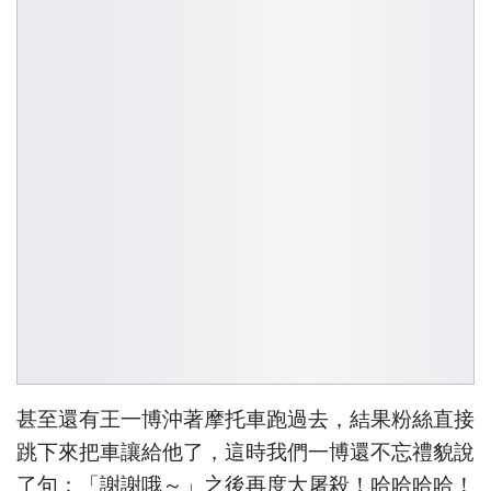
甚至還有王一博沖著摩托車跑過去，結果粉絲直接
跳下來把車讓給他了，這時我們一博還不忘禮貌說
了句：「謝謝哦～」之後再度大屠殺！哈哈哈哈！