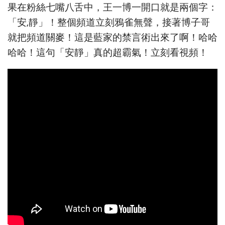
果在粉絲七嘴八舌中，王一博一開口就是兩個字：
「安,靜」！整個頻道立刻鴉雀無聲，接著博子哥
就把頻道關麥！這是藍家的禁言術出來了啊！哈哈
哈哈！這句「安靜」真的超霸氣！立刻看視頻！