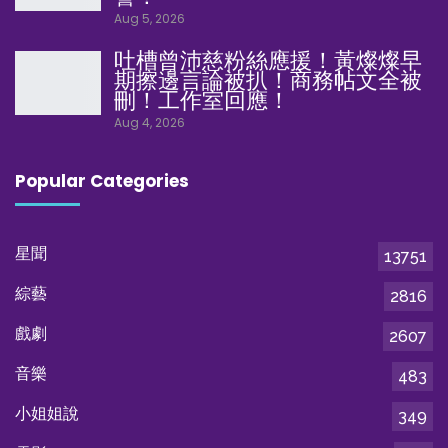
Aug 5, 2026
吐槽曾沛慈粉絲應援！黃燦燦早
期擦邊言論被扒！商務帖文全被
刪！工作室回應！
Aug 4, 2026
Popular Categories
星聞
13751
綜藝
2816
戲劇
2607
音樂
483
小姐姐說
349