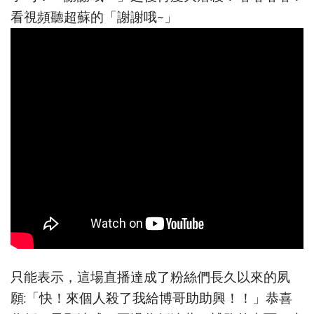
看視頻聽超蘇的「謝謝哦~」
只能表示，這場直播達成了粉絲們長久以來的夙
願:「快！來個人殺了我給博哥助助興！！」恭喜