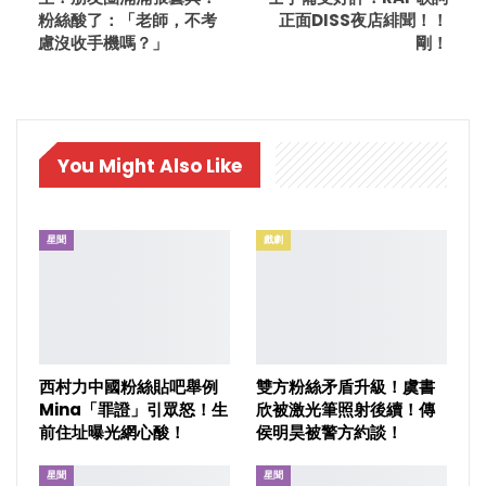
粉絲酸了：「老師，不考
正面DISS夜店緋聞！！
慮沒收手機嗎？」
剛！
You Might Also Like
星聞
戲劇
西村力中國粉絲貼吧舉例
雙方粉絲矛盾升級！虞書
Mina「罪證」引眾怒！生
欣被激光筆照射後續！傳
前住址曝光網心酸！
侯明昊被警方約談！
星聞
星聞