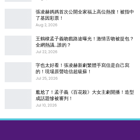
張凌赫媽媽首次公開全家福上高位熱搜！被指中
了基因彩票！
Aug 2, 2026
王鶴棣孟子義吻戲路途曝光！激情舌吻被捉包？
全網熱議…誰的？
Jul 22, 2026
字也太好看！張凌赫新劇繁體手寫信是自己寫
的！現場原聲唸信超級蘇！
Jul 25, 2026
尷尬了！孟子義《百花殺》大女主劇開播！造型
成話題慘被審判！
Jul 10, 2026