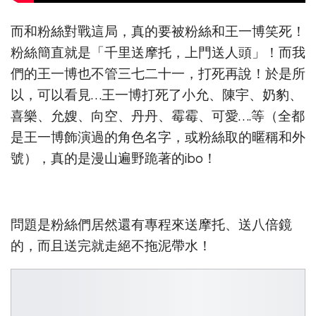
而和粉絲對戰這局，真的要被粉絲和王一博笑死！
粉絲簡直就是「千里送摩托，上門送人頭」！而我
們的王一博也不管三七二十一，打死再說！於是所
以，可以看見…王一博打死了小允、陳宇、奶豹、
喜樂、允嫂、向空、丹丹、霉霉、可愛….等（全都
是王一博飾演過的角色名字，或粉絲取的暱稱和外
號），真的是漫山遍野跪著的ibo！
問題是粉絲們居然還有專程來送摩托、送八倍鏡
的，而且送完就走絕不拖泥帶水！