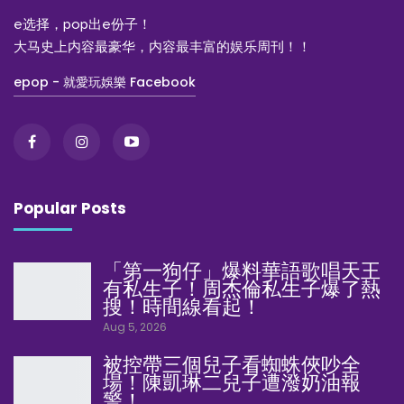
e选择，pop出e份子！
大马史上内容最豪华，内容最丰富的娱乐周刊！！
epop - 就愛玩娛樂 Facebook
Popular Posts
「第一狗仔」爆料華語歌唱天王
有私生子！周杰倫私生子爆了熱
搜！時間線看起！
Aug 5, 2026
被控帶三個兒子看蜘蛛俠吵全
場！陳凱琳二兒子遭潑奶油報
警！