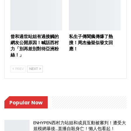
曾和過世站姐有過接觸的
私生子傳聞瘋傳爆了熱
網友公開原因！喊話西村
搜！周杰倫疑似發文回
力「別再差別對待亞洲粉
應！
絲！」
PREV
NEXT
Popular Now
ENHYPEN西村力站姐和成員互動被審判！遭受大
規模網暴後…直播自殺身亡！懶人包看起！