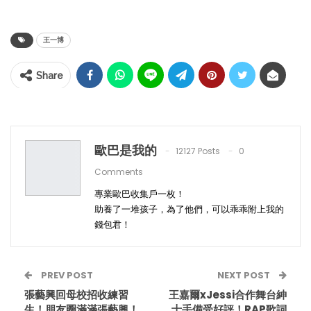
王一博
Share
歐巴是我的
12127 Posts
0
Comments
專業歐巴收集戶一枚！
助養了一堆孩子，為了他們，可以乖乖附上我的
錢包君！
PREV POST
NEXT POST
張藝興回母校招收練習
王嘉爾xJessi合作舞台紳
生！朋友圈滿滿張藝興！
士手備受好評！RAP歌詞